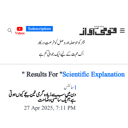
Subscription
Videos
ہجر کو حوصلہ اور وصل کو فرصت درکار
اک محبت کے لیے ایک جوانی کم ہے
"
Results For "
Scientific Explanation
سائنس
دن میں سب سے زیادہ گرمی تین بجے کیوں ہوتی
ہے؟ ایک سائنسی وضاحت
27 Apr 2025, 7:11 PM