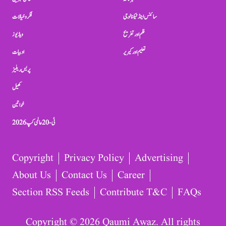
سائنس اینڈ ٹیکنالوجی
فکر و خیالات
فلم اور تفریح
ویڈیوز
تعلیم اور کیریر
ادبیات
پریس ریلیز
کھیل
خواتین
ٹی-20 عالمی کپ 2026
Copyright
Privacy Policy
Advertising
About Us
Contact Us
Career
Section RSS Feeds
Contribute T&C
FAQs
Copyright © 2026 Qaumi Awaz. All rights