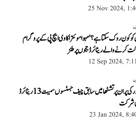
25 Nov 2024, 1:
ں
کو کون روک سکتا ہے؟' مہوا موئترا کا وی ایچ پی کے پروگرام
ت کرنے والے ریٹائرڈ ججوں پر طنز
12 Sep 2024, 7:
ں
رام مندر کی پران پرتشٹھا میں سابق چیف جسٹسوں سمیت 13 ریٹائرڈ
ی شرکت
23 Jan 2024, 8: