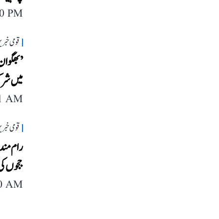
40 PM
قومی خبری
’بھگوان 
میں شرک
11 AM
قومی خبری
ججوں ک
40 AM