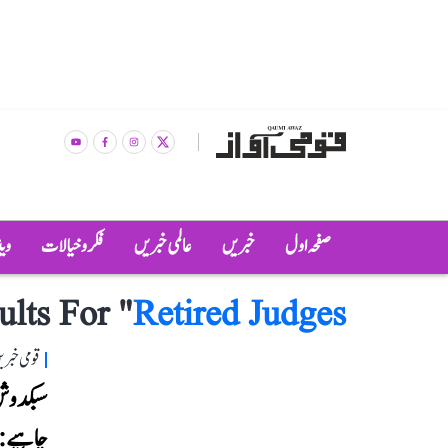
صفحہ اول
خبریں
عالمی خبریں
فکر و خیالات
وی
ults For "
Retired Judges
قومی خبری
سبکدوش 
چاہیے: 