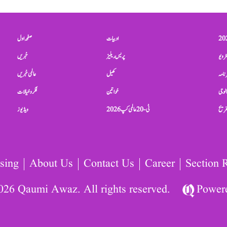
ادبیات
صفحہ اول
ٹرویو
پریس ریلیز
خبریں
نامہ
کھیل
عالمی خبریں
الوجی
خواتین
فکر و خیالات
تفریح
ٹی-20 عالمی کپ 2026
ویڈیوز
sing
About Us
Contact Us
Career
Section 
026 Qaumi Awaz. All rights reserved.
Power