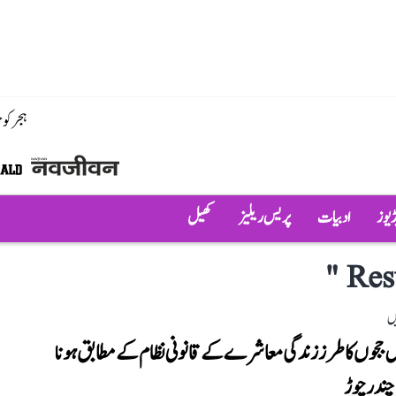
ہجر کو
ڈیوز
ادبیات
پریس ریلیز
کھیل
"
Res
ں
ججوں کا طرز زندگی معاشرے کے قانونی نظام کے مطابق ہونا
چندرچوڑ