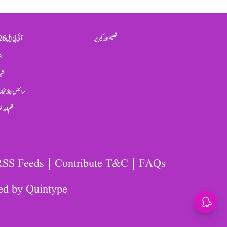
تعلیم اور کیریر
آئی پی ایل 2026
ان
شہر
سائنس اینڈ ٹیکن
فلم اور 
RSS Feeds
Contribute T&C
FAQs
ed by
Quintype