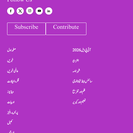
Follow Us
Subscribe
Contribute
آئی پی ایل 2026
صفحہ اول
انٹرویو
خبریں
شہرنامہ
عالمی خبریں
سائنس اینڈ ٹیکنالوجی
فکر و خیالات
فلم اور تفریح
ویڈیوز
تعلیم اور کیریر
ادبیات
پریس ریلیز
کھیل