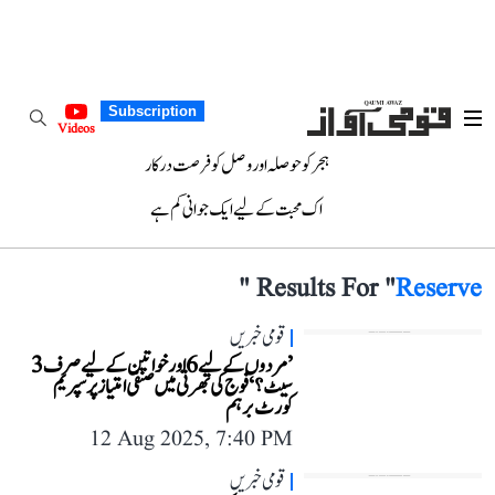
Subscription
Videos
ہجر کو حوصلہ اور وصل کو فرصت درکار
اک محبت کے لیے ایک جوانی کم ہے
"
Results For "
Reserve
قومی خبریں
’مردوں کے لیے 6 اور خواتین کے لیے صرف 3
سیٹ؟‘ فوج کی بھرتی میں صنفی امتیاز پر سپریم
کورٹ برہم
12 Aug 2025, 7:40 PM
قومی خبریں