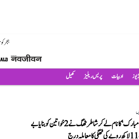
ہجر کو
ڈیوز
ادبیات
پریس ریلیز
کھیل
ں
’موئے مبارک‘ کا نام لے کر شاطر ٹھگ نے 2 خواتین کو بنایا بے
ج