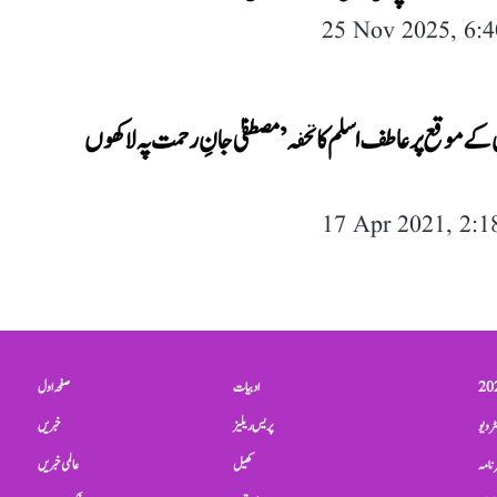
25 Nov 2025, 6:
ے موقع پر عاطف اسلم کا تحفہ ’مصطفیٰ جانِ رحمت پہ لاکھوں
17 Apr 2021, 2:
ادبیات
صفحہ اول
ٹرویو
پریس ریلیز
خبریں
نامہ
کھیل
عالمی خبریں