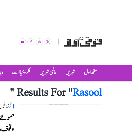
صفحہ اول
خبریں
عالمی خبریں
فکر و خیالات
وی
"
Results For "
Rasool
قومی خبری
وقوف، 11 لاکھ روپے کی ٹھگی کا معاملہ در