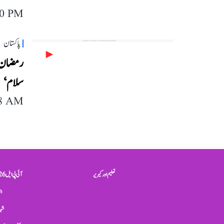
40 PM
پاکستان
رمضان ک
سلام‘
18 AM
تعلیم اور کیریر
آئی پی ایل 2026
ان
شہر