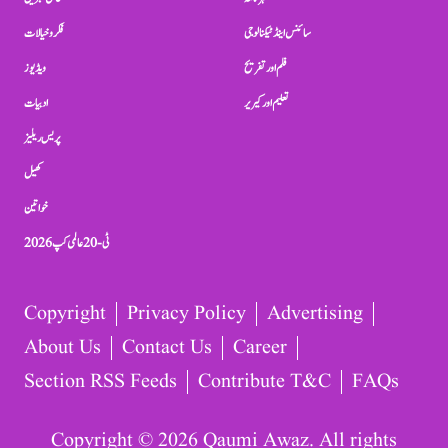
سائنس اینڈ ٹیکنالوجی
فکر و خیالات
فلم اور تفریح
ویڈیوز
تعلیم اور کیریر
ادبیات
پریس ریلیز
کھیل
خواتین
ٹی-20 عالمی کپ 2026
Copyright
Privacy Policy
Advertising
About Us
Contact Us
Career
Section RSS Feeds
Contribute T&C
FAQs
Copyright © 2026 Qaumi Awaz. All rights