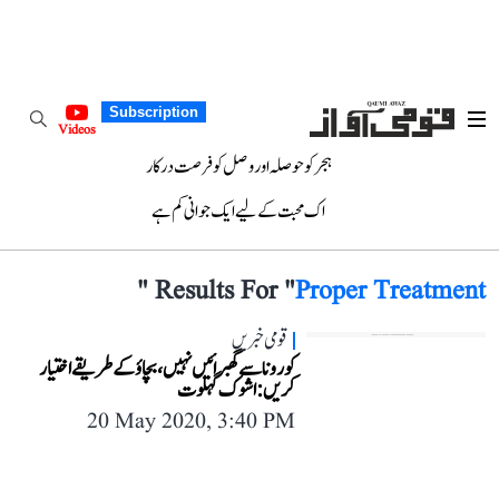
Subscription
Videos
ہجر کو حوصلہ اور وصل کو فرصت درکار
اک محبت کے لیے ایک جوانی کم ہے
"
Results For "
Proper Treatment
قومی خبریں
کورونا سے گھبرائیں نہیں، بچاؤ کے طریقے اختیار
کریں: اشوک گہلوت
20 May 2020, 3:40 PM