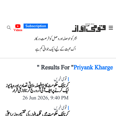
Subscription
Videos
ہجر کو حوصلہ اور وصل کو فرصت درکار
اک محبت کے لیے ایک جوانی کم ہے
"
Results For "
Priyank Kharge
قومی خبریں
کرناٹک حکومت کا بڑا فیصلہ، ذاتی تصاویر اور ویڈیوز
لیک کرنے پر ایف آئی آر درج کرنا لازمی قرار
26 Jun 2026, 9:40 PM
قومی خبریں
کرناٹک حکومت میں قلمدانوں کی تقسیم، وزیر اعلیٰ