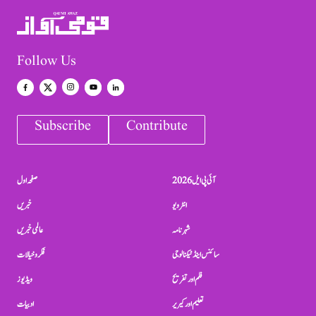
Follow Us
Subscribe
Contribute
آئی پی ایل 2026
صفحہ اول
انٹرویو
خبریں
شہرنامہ
عالمی خبریں
سائنس اینڈ ٹیکنالوجی
فکر و خیالات
فلم اور تفریح
ویڈیوز
تعلیم اور کیریر
ادبیات