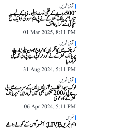
قومی خبریں
’500 روپے کے نقلی نوٹ ڈیلیوری کے لیے
تیار!‘ پریانک کھڑگے نے پی ایم مودی کو ایک تلخ
سچائی سے کرایا واقف
01 Mar 2025, 8:11 PM
قومی خبریں
کرناٹک میں کانگریس کا ’راج بھون چلو‘ مارچ،
پریانک کھڑگے نے گورنر کو بی جے پی کی کٹھ پتلی
قرار دیا
31 Aug 2024, 5:11 PM
قومی خبریں
لوک سبھا انتخاب: ’آر ایس ایس کے سروے میں بی
جے پی کو 200 سیٹیں بھی نہیں مل رہیں‘، پریانک
کھڑگے کا دعویٰ
06 Apr 2024, 5:11 PM
خبریں
اہم خبریں LIVE: آنسو گیس کے گولے داغے