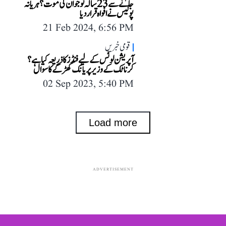
جانے سے 23 سالہ نوجوان کی موت؟ ہریانہ
پولیس نے افواہ قرار دیا
21 Feb 2024, 6:56 PM
قومی خبریں
آپریشن لوٹس کے لیے فنڈز کا ذریعہ کیا ہے؟
کرناٹک کے وزیر پریانک کھڑگے کا سوال
02 Sep 2023, 5:40 PM
Load more
ADVERTISEMENT