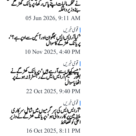
نے محکمہ مالیات اپنے پاس رکھا، پریانک کھڑگے
بنے وزیر داخلہ
05 Jun 2026, 9:11 AM
قومی خبریں
’کیا آر ایس ایس بھگوان اور آئین سے اوپر ہے؟‘،
پریانک کھڑگے کا سوال
10 Nov 2025, 4:40 PM
قومی خبریں
’پیسے کہاں سے آ رہے ہیں‘، پریانک کھڑگے نے
بطور تنظیم آر ایس ایس کے رجسٹرڈ نہ ہونے پر
اٹھایا سوال
22 Oct 2025, 9:40 PM
قومی خبریں
’آر ایس ایس کی سرگرمیوں میں شامل سرکاری
ملازمین پر کارروائی ہو‘، پریانک کھڑگے نے وزیر
اعلیٰ کو لکھا خط
16 Oct 2025, 8:11 PM