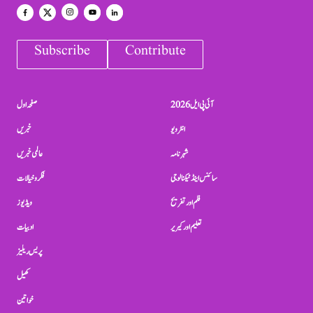
Subscribe
Contribute
آئی پی ایل 2026
صفحہ اول
انٹرویو
خبریں
شہرنامہ
عالمی خبریں
سائنس اینڈ ٹیکنالوجی
فکر و خیالات
فلم اور تفریح
ویڈیوز
تعلیم اور کیریر
ادبیات
پریس ریلیز
کھیل
خواتین