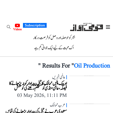
Subscription
Videos
ہجر کو حوصلہ اور وصل کو فرصت درکار
اک محبت کے لیے ایک جوانی کم ہے
"
Results For "
Oil Production
عالمی خبریں
اوپیک پلس ممالک کا تیل پیداوار کوٹہ بڑھانے کا
فیصلہ، عالمی منڈی کو مستحکم رکھنے کی کوشش
03 May 2026, 11:11 PM
عرب ممالک
سعودی عرب نے تیل کی پیداوار بڑھانے کی قیاس