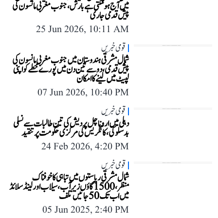
میں آج ہوسکتی ہے بارش، جنوب مغربی مانسون کی
پیش قدمی جاری
25 Jun 2026, 10:11 AM
قومی خبریں
شمال مشرقی ہندوستان میں جنوب مغربی مانسون کی
پیش قدمی، دو سے تین دن میں پورے خطے کو اپنی
لپیٹ میں لینے کا امکان
07 Jun 2026, 10:40 PM
قومی خبریں
دہلی میں اروناچل پردیش کی تین طالبات سے نسلی
بدسلوکی، کانگریس کی مرکزی حکومت پر تنقید
24 Feb 2026, 4:20 PM
قومی خبریں
شمال مشرقی ریاستوں میں تباہی کا خوفناک
منظر، 1500 گاؤں زیر آب، سیلاب اور لینڈ سلائڈ
میں اب تک 50 جانیں تلف
05 Jun 2025, 2:40 PM