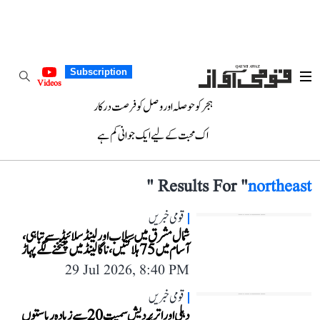
Subscription
Videos
ہجر کو حوصلہ اور وصل کو فرصت درکار
اک محبت کے لیے ایک جوانی کم ہے
"
Results For "
northeast
قومی خبریں
شمال مشرق میں سیلاب اور لینڈ سلائیڈ سے تباہی،
آسام میں 75 ہلاکتیں، ناگالینڈ میں چٹخنے لگے پہاڑ
29 Jul 2026, 8:40 PM
قومی خبریں
دہلی اور اتر پردیش سمیت 20 سے زیادہ ریاستوں