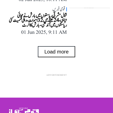
قومی خبریں
شمال مشرقی ریاستوں میں بارش نے مچائی
تباہی، 24 گھنٹے میں 32 اموات، دہلی سمیت کئی
ریاستوں میں آندھی-بارش کا الرٹ
01 Jun 2025, 9:11 AM
Load more
ADVERTISEMENT