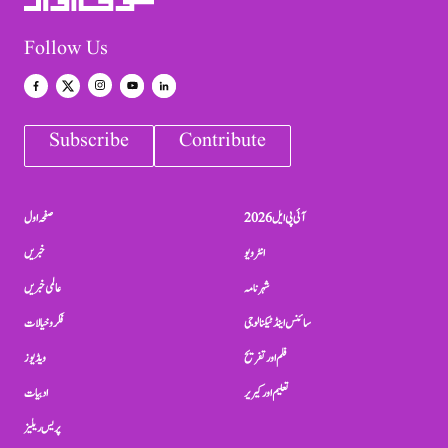
Follow Us
Subscribe
Contribute
آئی پی ایل 2026
صفحہ اول
انٹرویو
خبریں
شہرنامہ
عالمی خبریں
سائنس اینڈ ٹیکنالوجی
فکر و خیالات
فلم اور تفریح
ویڈیوز
تعلیم اور کیریر
ادبیات
پریس ریلیز