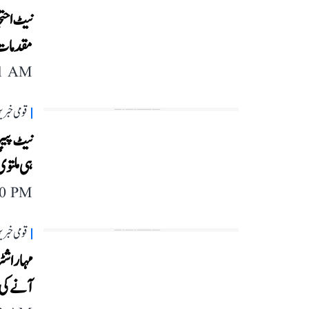
نیٹ احت
مقدمات و
11 AM
قومی خبری
نیٹ پیپ
ہی ملتو
20 PM
قومی خبری
مہاراشٹر
آنے کی و