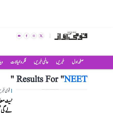
صفحہ اول
خبریں
عالمی خبریں
فکر و خیالات
وی
"
Results For "
NEET
قومی خبری
نیٹ معا
لے گی ت