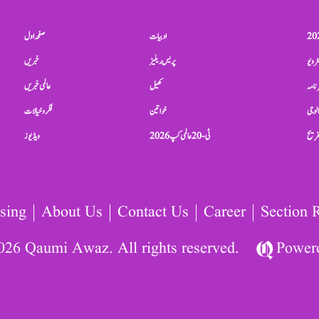
ادبیات
صفحہ اول
ٹرویو
پریس ریلیز
خبریں
نامہ
کھیل
عالمی خبریں
الوجی
خواتین
فکر و خیالات
تفریح
ٹی-20 عالمی کپ 2026
ویڈیوز
sing
About Us
Contact Us
Career
Section 
026 Qaumi Awaz. All rights reserved.
Power