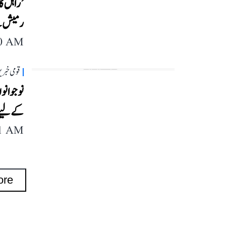
’راہل گ
رمیش نے 
40 AM
قومی خبری
نوجوانو
کے لیے 
11 AM
ore