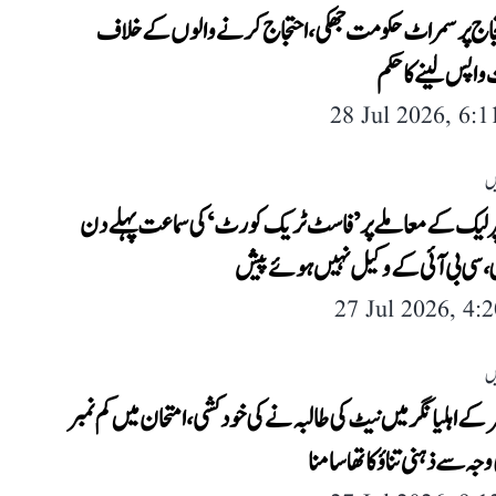
جاج پر سمراٹ حکومت جھکی، احتجاج کرنے والوں کے خلاف
اپس لینے کا حکم
28 Jul 2026, 6:
ں
ر لیک کے معاملے پر ’فاسٹ ٹریک کورٹ‘ کی سماعت پہلے دن
ی، سی بی آئی کے وکیل نہیں ہوئے پیش
27 Jul 2026, 4:
ں
 کے اہلیانگر میں نیٹ کی طالبہ نے کی خودکشی، امتحان میں کم نمبر
جہ سے ذہنی تناؤ کا تھا سامنا