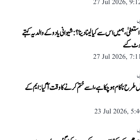
27 Jul 2026, 9:
ں
استعفیٰ، ہمیں اس سے کیا لینا دینا؟: شیوانی یادو کے والد یہ کہتے
وٹ گئے
27 Jul 2026, 7:
ں
 طرح ناکام ہو چکا ہے، اسے ختم کرنے کا وقت آ گیا: ایم کے
23 Jul 2026, 5:
ں