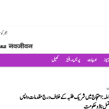
ہجر کو
ڈیوز
ادبیات
پریس ریلیز
کھیل
ں
ملہ: احتجاج میں شریک طلبہ کے خلاف درج مقدمات واپس
مل ناڈو حکومت