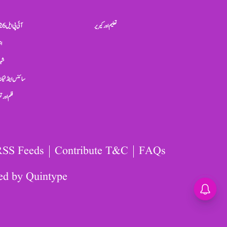
تعلیم اور کیریر
آئی پی ایل 2026
ان
شہر
سائنس اینڈ ٹیکن
فلم اور 
RSS Feeds
Contribute T&C
FAQs
ed by
Quintype