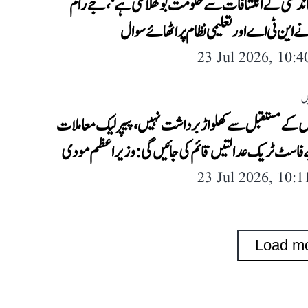
اندھی کے انکشافات سے حکومت بوکھلا گئی ہے‘، جے رام
این ٹی اے اور تعلیمی نظام پر اٹھائے سوال
23 Jul 2026, 10:
ں
ں کے مستقبل سے کھلواڑ برداشت نہیں، پیپر لیک معاملات
فاسٹ ٹریک عدالتیں قائم کی جائیں گی: وزیر اعظم مودی
23 Jul 2026, 10:
Load m