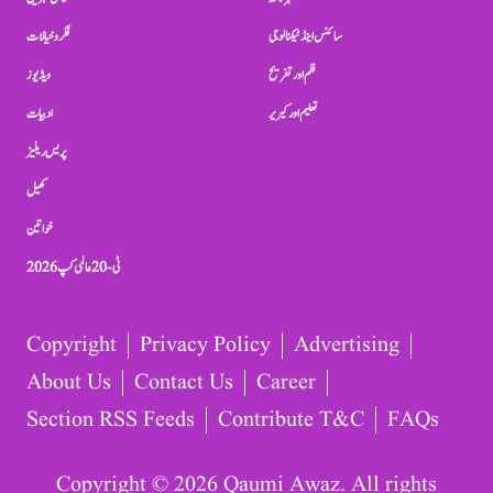
سائنس اینڈ ٹیکنالوجی
فکر و خیالات
فلم اور تفریح
ویڈیوز
تعلیم اور کیریر
ادبیات
پریس ریلیز
کھیل
خواتین
ٹی-20 عالمی کپ 2026
Copyright
Privacy Policy
Advertising
About Us
Contact Us
Career
Section RSS Feeds
Contribute T&C
FAQs
Copyright © 2026 Qaumi Awaz. All rights