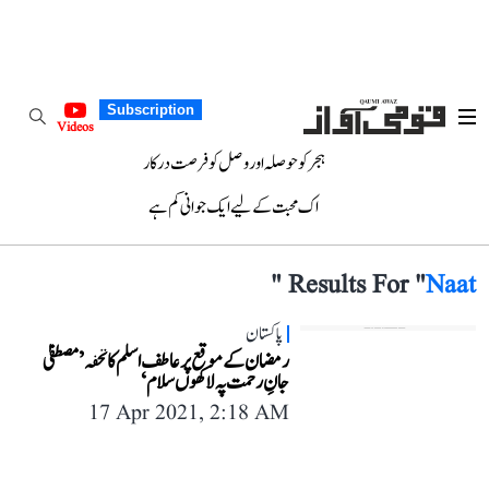
Subscription
Videos
ہجر کو حوصلہ اور وصل کو فرصت درکار
اک محبت کے لیے ایک جوانی کم ہے
"
Results For "
Naat
پاکستان
رمضان کے موقع پر عاطف اسلم کا تحفہ ’مصطفیٰ
جانِ رحمت پہ لاکھوں سلام‘
17 Apr 2021, 2:18 AM