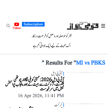
Subscription
Videos
ہجر کو حوصلہ اور وصل کو فرصت درکار
اک محبت کے لیے ایک جوانی کم ہے
"
Results For "
MI vs PBKS
آئی پی ایل
آئی پی ایل 2026: ممبئی کو ملی لگاتار چوتھی
شکست، 7 وکٹ سے جیت کے بعد پنجاب پوائنٹس
ٹیبل میں سرفہرست
16 Apr 2026, 11:41 PM
کرکٹ