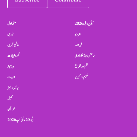
Subscribe
Contribute
آئی پی ایل 2026
صفحہ اول
انٹرویو
خبریں
شہرنامہ
عالمی خبریں
سائنس اینڈ ٹیکنالوجی
فکر و خیالات
فلم اور تفریح
ویڈیوز
تعلیم اور کیریر
ادبیات
پریس ریلیز
کھیل
خواتین
ٹی-20 عالمی کپ 2026