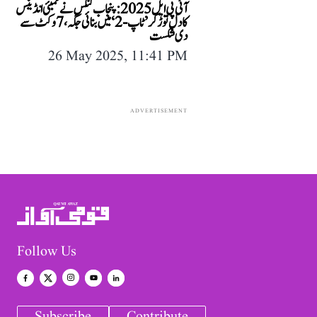
آئی پی ایل 2025: پنجاب کنگس نے ممبئی انڈینس
کا دل توڑ کر ’ٹاپ-2‘ میں بنائی جگہ، 7 وکٹ سے
دی شکست
26 May 2025, 11:41 PM
ADVERTISEMENT
Follow Us