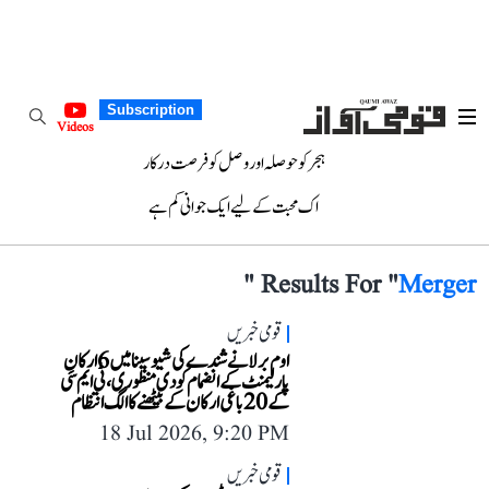
Subscription
Videos
ہجر کو حوصلہ اور وصل کو فرصت درکار
اک محبت کے لیے ایک جوانی کم ہے
"
Results For "
Merger
قومی خبریں
اوم برلا نے شندے کی شیوسینا میں 6 ارکانِ
پارلیمنٹ کے انضمام کو دی منظوری، ٹی ایم سی
کے 20 باغی ارکان کے بیٹھنے کا الگ انتظام
18 Jul 2026, 9:20 PM
قومی خبریں