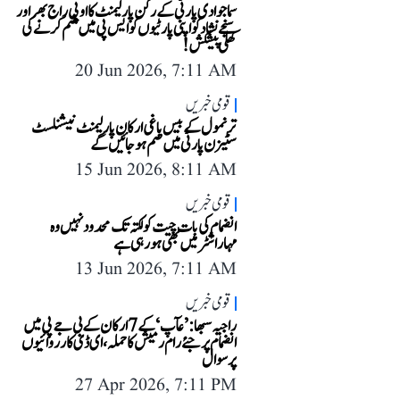
سماجوادی پارٹی کے رکن پارلیمنٹ کا او پی راج بھر اور
سنجے نشاد کو اپنی پارٹیوں کو ایس پی میں ضم کرنے کی
کھلی پیشکش!
20 Jun 2026, 7:11 AM
قومی خبریں
ترنمول کے بیس باغی ارکان پارلیمنٹ نیشنلسٹ
سٹیزن پارٹی میں ضم ہو جائیں گے
15 Jun 2026, 8:11 AM
قومی خبریں
انضمام کی بات چیت کولکتہ تک محدود نہیں وہ
مہاراشٹر میں بھی ہو رہی ہے
13 Jun 2026, 7:11 AM
قومی خبریں
راجیہ سبھا: ’عآپ‘ کے 7 ارکان کے بی جے پی میں
انضمام پر جئے رام رمیش کا حملہ، ای ڈی کارروائیوں
پر سوال
27 Apr 2026, 7:11 PM