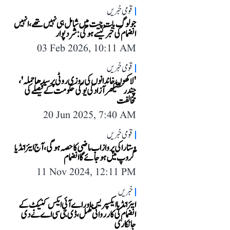
قومی خبریں
جو لوگ بات چیت میں شامل ہی نہیں تھے، انہیں
انضمام کی خبر کیسے ہوگی: شرد پوار
03 Feb 2026, 10:11 AM
قومی خبریں
'لاکھوں خاندانوں کی روزی روٹی پر سیدھا حملہ'،
چندر شیکھر آزاد کی یوگی حکومت کے فیصلے کی
مخالفت
20 Jun 2025, 7:40 AM
قومی خبریں
وستارا کی پرواز اب ماضی کا حصہ ہوگی، آج ایئر انڈیا
گروپ میں ہو جائے گا انضمام
11 Nov 2024, 12:11 PM
خبریں
ایئر انڈیا ایکسپریس اور اے آئی ایکس کنیکٹ کے
انضمام کی کارروائی مکمل، ڈی جی سی اے نے دی
جانکاری