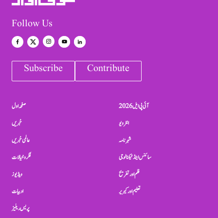
Follow Us
Subscribe
Contribute
آئی پی ایل 2026
صفحہ اول
انٹرویو
خبریں
شہرنامہ
عالمی خبریں
سائنس اینڈ ٹیکنالوجی
فکر و خیالات
فلم اور تفریح
ویڈیوز
تعلیم اور کیریر
ادبیات
پریس ریلیز