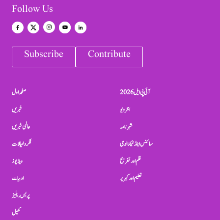
Follow Us
Subscribe
Contribute
آئی پی ایل 2026
صفحہ اول
انٹرویو
خبریں
شہرنامہ
عالمی خبریں
سائنس اینڈ ٹیکنالوجی
فکر و خیالات
فلم اور تفریح
ویڈیوز
تعلیم اور کیریر
ادبیات
پریس ریلیز
کھیل