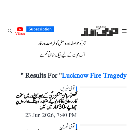
Subscription
Videos
ہجر کو حوصلہ اور وصل کو فرصت درکار
اک محبت کے لیے ایک جوانی کم ہے
"
Results For "
Lucknow Fire Tragedy
قومی خبریں
لکھنؤ سانحۂ آتشزدگی کے بعد کانپور میں سخت
کارروائی، کاکادیو کے متعدد کوچنگ اداروں پر
چھاپے، 30 عمارتیں سیل
23 Jun 2026, 7:40 PM
قومی خبریں