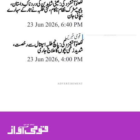
لکھنؤ آتشزدگی: عینی شاہدین کی دردناک داستان،
بایومیٹرک نظام ناکام، کئی طلبہ نے تار کے سہارے
بچائی جان
23 Jun 2026, 6:40 PM
قومی خبریں
لکھنؤ آتشزدگی: پانچ طلبہ اسپتال سے رخصت،
شدید زخمی بچوں کا علاج جاری
23 Jun 2026, 4:00 PM
ADVERTISEMENT