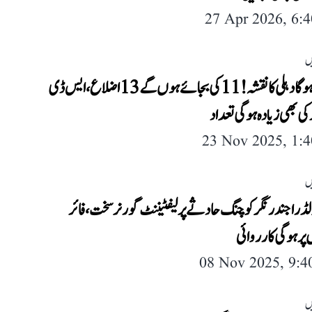
27 Apr 2026, 6:
ں
تبدیل ہوگا دہلی کا نقشہ! 11 کی بجائے ہوں گے 13 اضلاع، ایس ڈی
 کی بھی زیادہ ہوگی تعداد
23 Nov 2025, 1:
ں
لڈ راجندر نگر کوچنگ حادثے پر لیفٹیننٹ گورنر سخت، فائر
 پر ہوگی کارروائی
08 Nov 2025, 9:
ں