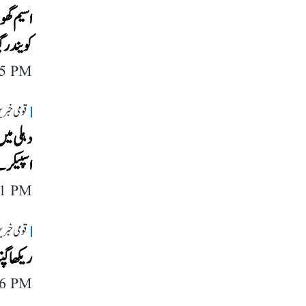
اسیم گھو
کویندر گ
55 PM
قومی خبری
دہلی می
اسپیکر ن
11 PM
قومی خبری
ریکھا گپ
46 PM