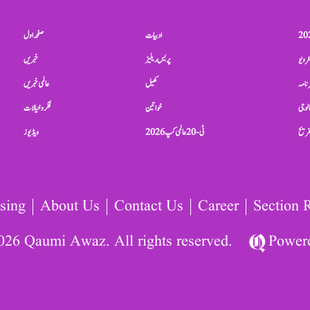
ادبیات
صفحہ اول
ٹرویو
پریس ریلیز
خبریں
نامہ
کھیل
عالمی خبریں
الوجی
خواتین
فکر و خیالات
تفریح
ٹی-20 عالمی کپ 2026
ویڈیوز
sing
About Us
Contact Us
Career
Section 
026 Qaumi Awaz. All rights reserved.
Power