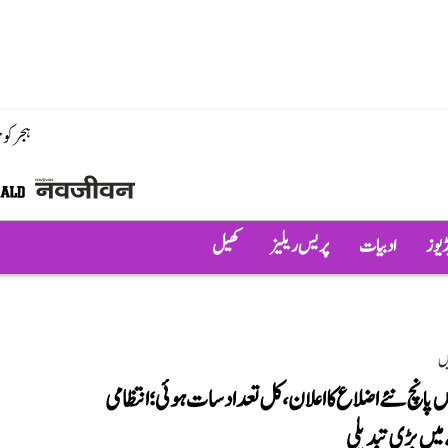
ہجر کو
ڈیوز
ادبیات
پریس ریلیز
کھیل
ں
 پانچ نئے اضلاع کا اعلان، کل تعداد سات ہوئی؛ انتظامی
میں بڑی تبدیلی