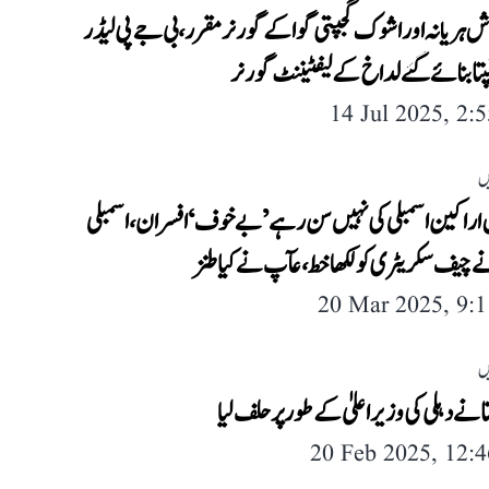
ش ہریانہ اور اشوک گجپتی گوا کے گورنر مقرر، بی جے پی لیڈر
پتا بنائے گئے لداخ کے لیفٹیننٹ گورنر
14 Jul 2025, 2:
ں
ں اراکین اسمبلی کی نہیں سن رہے ’بے خوف‘ افسران، اسمبلی
ے چیف سکریٹری کو لکھا خط، عآپ نے کیا طنز
20 Mar 2025, 9:
ں
تا نے دہلی کی وزیر اعلیٰ کے طور پر حلف لیا
20 Feb 2025, 12: