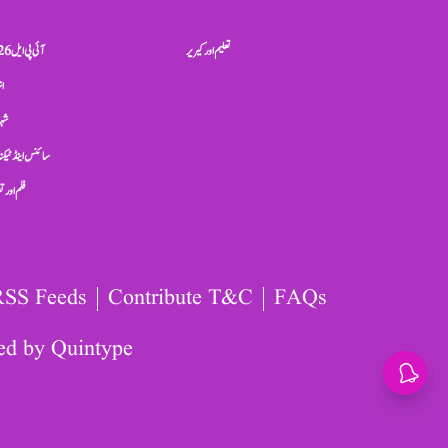
تعلیم اور کیریر
آئی پی ایل 2026
ان
شہر
سائنس اینڈ ٹیکن
فلم اور 
RSS Feeds
Contribute T&C
FAQs
ed by
Quintype