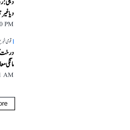
دہلی: رو
دیا غیر 
40 PM
قومی خبری
درخت کا
مانگی معا
11 AM
ore