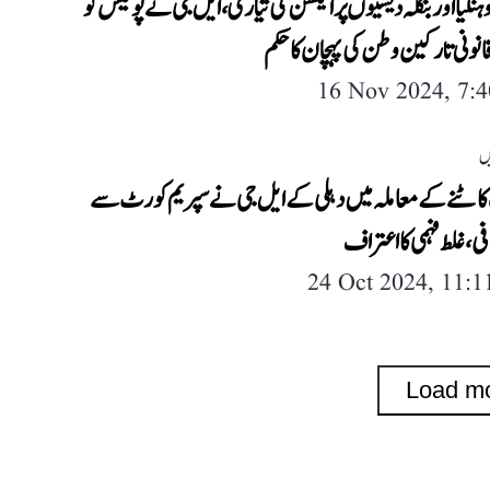
ہنگیا اور بنگلہ دیشیوں پر ایکشن کی تیاری، ایل جی نے پولیس کو
قانونی تارکین وطن کی پہچان کا حکم
16 Nov 2024, 7:
ں
ٹنے کے معاملہ میں دہلی کے ایل جی نے سپریم کورٹ سے
فی، غلط فہمی کا اعتراف
24 Oct 2024, 11:
Load m