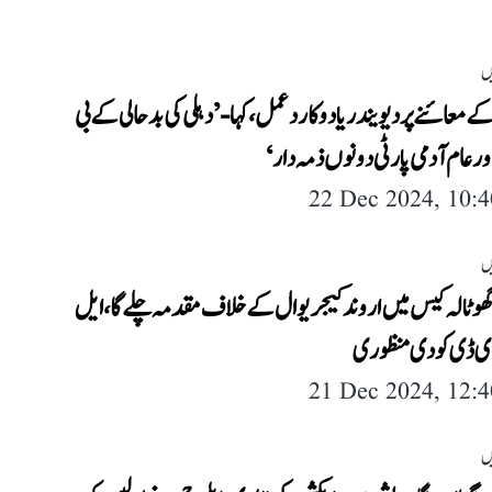
ں
ے معائنے پر دیویندر یادو کا ردعمل، کہا- ’دہلی کی بدحالی کے بی
ر عام آدمی پارٹی دونوں ذمہ دار‘
22 Dec 2024, 10:
ں
وٹالہ کیس میں اروند کیجریوال کے خلاف مقدمہ چلے گا، ایل
ی ڈی کو دی منظوری
21 Dec 2024, 12:
ں