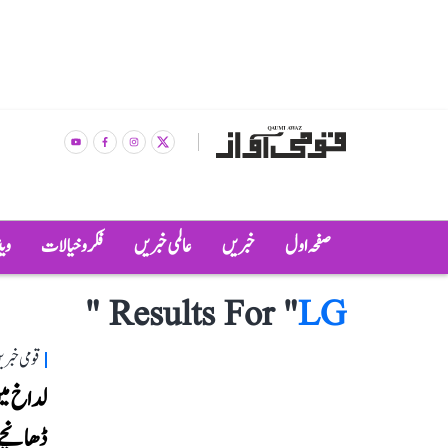
صفحہ اول
خبریں
عالمی خبریں
فکر و خیالات
وی
"
Results For "
LG
قومی خبری
لداخ میں
ڈھانچے 