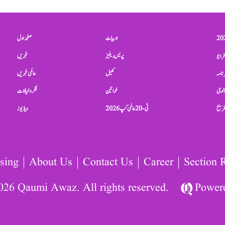
ادبیات
صفحہ اول
ٹرویو
پریس ریلیز
خبریں
نامہ
کھیل
عالمی خبریں
الوجی
خواتین
فکر و خیالات
تفریح
ٹی-20 عالمی کپ 2026
ویڈیوز
sing
About Us
Contact Us
Career
Section 
026 Qaumi Awaz. All rights reserved.
Power