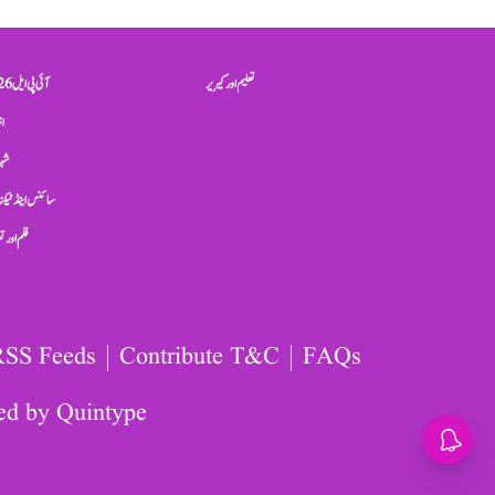
تعلیم اور کیریر
آئی پی ایل 2026
ان
شہر
سائنس اینڈ ٹیکن
فلم اور 
RSS Feeds
Contribute T&C
FAQs
ed by
Quintype