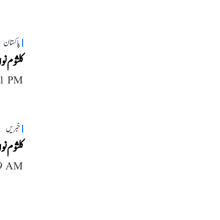
پاکستان
کلثوم نو
21 PM
خبریں
کلثوم نو
39 AM