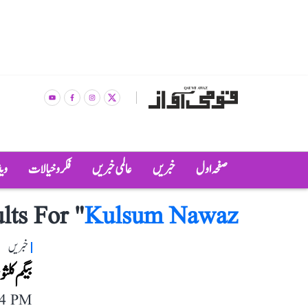
صفحہ اول
خبریں
عالمی خبریں
فکر و خیالات
وی
lts For "
Kulsum Nawaz
خبریں
بیگم کلثو
14 PM