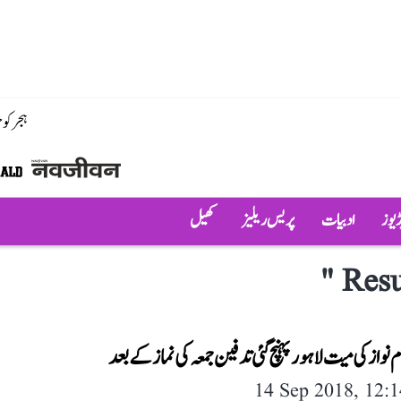
ہجر کو
ڈیوز
ادبیات
پریس ریلیز
کھیل
"
Resu
م نواز کی میت لاہور پہنچ گئی تدفین جمعہ کی نما ز کے بعد
14 Sep 2018, 12: