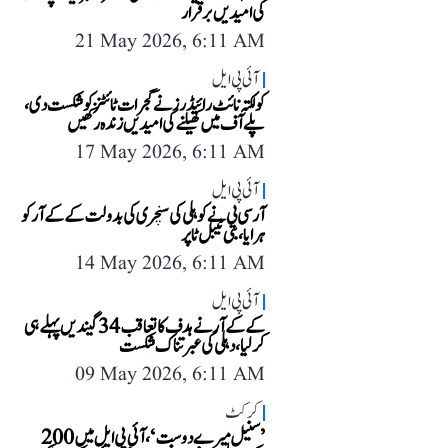
کی امیدیں برقرار
21 May 2026, 6:11 AM
آئی پی ایل
کولکتہ نائٹ رائیڈرز نے گجرات ٹائٹنز کو شکست دی،
پلے آف میں کھیلنے کی امیدیں زندہ رکھیں
17 May 2026, 6:11 AM
آئی پی ایل
آر سی بی نے کوہلی کی سنچری کی بدولت کے کے آر کو
ہرایا، بنی ٹیبل ٹاپر
14 May 2026, 6:11 AM
آئی پی ایل
کے کے آر نے ہدف کا تعاقب 34 گیندیں پہلے ہی
کر لیا، دہلی کی عبرتناک شکست
09 May 2026, 6:11 AM
کرکٹ
’سنیل میرے دوست‘، آئی پی ایل میں 200