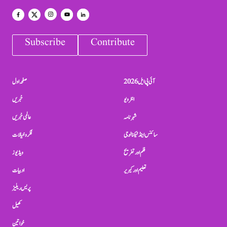
Subscribe
Contribute
آئی پی ایل 2026
صفحہ اول
انٹرویو
خبریں
شہرنامہ
عالمی خبریں
سائنس اینڈ ٹیکنالوجی
فکر و خیالات
فلم اور تفریح
ویڈیوز
تعلیم اور کیریر
ادبیات
پریس ریلیز
کھیل
خواتین