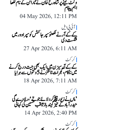
وکٹ لینے پر شاہ رخ خان نے نارائن کے نام لکھا
اہم پیغام
04 May 2026, 12:11 PM
آئی پی ایل
کے کے آر نے لکھنؤ سپر جائنٹس کو سپر اوور میں
شکست دی
27 Apr 2026, 6:11 AM
کرکٹ
کے کے آر سیزن میں ایک بھی جیت درج کرنے
میں ناکام، گجرات ٹائٹنز نے 5 وکٹوں سے ہرایا
18 Apr 2026, 7:11 AM
کرکٹ
’ماں نے زیور بیچ کر دلائے جوتے‘، رلا دے گی
حیدرآباد کے تیز گیند باز ثاقب حسین کی کہانی
14 Apr 2026, 2:40 PM
کرکٹ