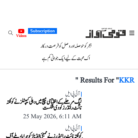
Subscription
Videos
ہجر کو حوصلہ اور وصل کو فرصت درکار
اک محبت کے لیے ایک جوانی کم ہے
"
Results For "
KKR
آئی پی ایل
لیگ مرحلے کے اختتامی میچ میں دہلی کیپٹلز نے کولکتہ
نائٹ رائڈرز کو دی شکست
25 May 2026, 6:11 AM
آئی پی ایل
کولکتہ نائٹ رائیڈرز نے ممبئی انڈینز کو ہرایا، پلے آف