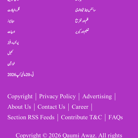
سائنس اینڈ ٹیکنالوجی
فکر و خیالات
فلم اور تفریح
ویڈیوز
تعلیم اور کیریر
ادبیات
پریس ریلیز
کھیل
خواتین
ٹی-20 عالمی کپ 2026
Copyright
Privacy Policy
Advertising
About Us
Contact Us
Career
Section RSS Feeds
Contribute T&C
FAQs
Copyright © 2026 Qaumi Awaz. All rights