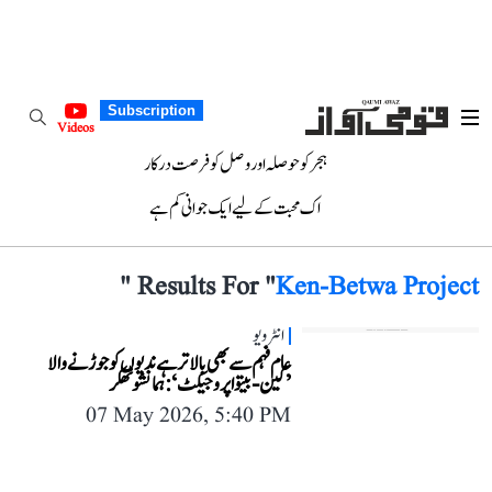
Subscription
Videos
ہجر کو حوصلہ اور وصل کو فرصت درکار
اک محبت کے لیے ایک جوانی کم ہے
"
Results For "
Ken-Betwa Project
انٹرویو
عام فہم سے بھی بالاتر ہے ندیوں کو جوڑنے والا
’کین-بیتوا پروجیکٹ‘: ہمانشو ٹھکر
07 May 2026, 5:40 PM