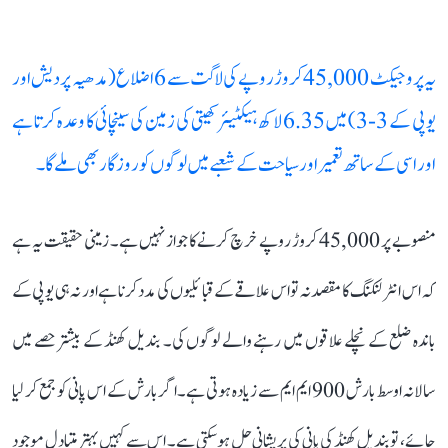
یہ پروجیکٹ 45,000 کروڑ روپے کی لاگت سے 6 اضلاع (مدھیہ پردیش اور
یوپی کے 3-3) میں 6.35 لاکھ ہیکٹیئر کھیتی کی زمین کی سینچائی کا وعدہ کرتا ہے
اور اسی کے ساتھ تعمیر اور سیاحت کے شعبے میں لوگوں کو روزگار بھی ملے گا۔
منصوبے پر 45,000 کروڑ روپے خرچ کرنے کا جواز نہیں ہے۔ زمینی حقیقت یہ ہے
کہ اس انٹرلنکنگ کا مقصد نہ تو اس علاقے کے قبائلیوں کی مدد کرنا ہے اور نہ ہی یوپی کے
باندہ ضلع کے نچلے علاقوں میں رہنے والے لوگوں کی۔ بندیل کھنڈ کے بیشتر حصے میں
سالانہ اوسط بارش 900 ایم ایم سے زیادہ ہوتی ہے۔ اگر بارش کے اس پانی کو جمع کر لیا
جائے، تو بندیل کھنڈ کی پانی کی پریشانی حل ہو سکتی ہے۔ اس سے کہیں بہتر متبادل موجود