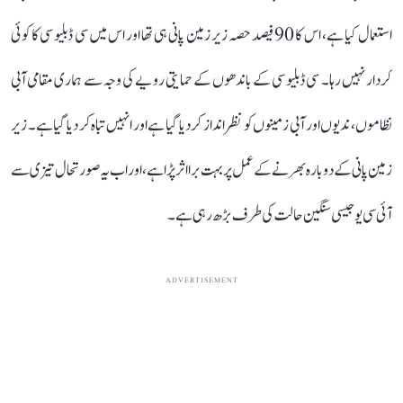
استعمال کیا ہے، اس کا 90 فیصد حصہ زیر زمین پانی ہی تھا اور اس میں سی ڈبلیو سی کا کوئی
کردار نہیں رہا۔ سی ڈبلیو سی کے باندھوں کے حمایتی رویے کی وجہ سے ہماری مقامی آبی
نظاموں، ندیوں اور آبی زمینوں کو نظرانداز کر دیا گیا ہے اور انہیں تباہ کر دیا گیا ہے۔ زیر
زمین پانی کے دوبارہ بھرنے کے عمل پر بہت برا اثر پڑا ہے، اور اب یہ صورتحال تیزی سے
آئی سی یو جیسی سنگین حالت کی طرف بڑھ رہی ہے۔
ADVERTISEMENT