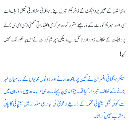
وہی ایس کے جین پروجیکٹ کے ڈائریکٹر جنرل بنے۔ جنگلاتی مشاورتی کمیٹی (ایف اے
سی) اور سپریم کورٹ کے ذریعے مقرر کردہ مرکزی اختیاراتی کمیٹی (سی ای سی) نے
پروجیکٹ کے خلاف زوردار دلائل دیے، لیکن سپریم کورٹ نے اس پر غور تک نہیں
کیا!
سینئر جنگلاتی افسران نے کین پر باندھ بنانے اور دونوں ندیوں کے درمیان نہر
بنانے کے خلاف خبردار کیا تھا۔ بیتوا ندی پر پہلے سے ہی 7 باندھ ہیں، اور ان میں
سے کوئی بھی سینچائی محکمہ کے ذریعے دعویٰ کی جا رہی مقدار میں سینچائی کا پانی
دستیاب نہیں کراتا۔