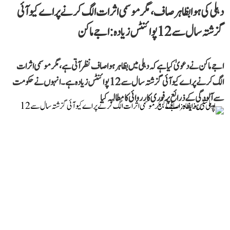
دہلی کی ہوا بظاہر صاف، مگر موسمی اثرات الگ کرنے پر اے کیو آئی
گزشتہ سال سے 12 پوائنٹس زیادہ: اجے ماکن
اجے ماکن نے دعویٰ کیا ہے کہ دہلی میں بظاہر ہوا صاف نظر آتی ہے، مگر موسمی اثرات
الگ کرنے پر اے کیو آئی گزشتہ سال سے 12 پوائنٹس زیادہ ہے۔ انہوں نے حکومت
سے آلودگی کے ذرائع پر فوری کارروائی کا مطالبہ کیا