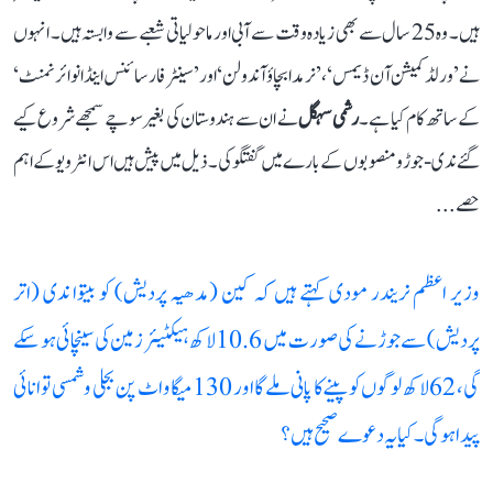
ہیں۔ وہ 25 سال سے بھی زیادہ وقت سے آبی اور ماحولیاتی شعبے سے وابستہ ہیں۔ انہوں
نے ’ورلڈ کمیشن آن ڈیمس‘، ’نرمدا بچاؤ آندولن‘ اور ’سینٹر فار سائنس اینڈ انوائرنمنٹ‘
کے ساتھ کام کیا ہے۔
رشمی سہگل
نے ان سے ہندوستان کی بغیر سوچے سمجھے شروع کیے
گئے ندی-جوڑو منصوبوں کے بارے میں گفتگو کی۔ ذیل میں پیش ہیں اس انٹرویو کے اہم
حصے...
وزیر اعظم نریندر مودی کہتے ہیں کہ کین (مدھیہ پردیش) کو بیتوا ندی (اتر
پردیش) سے جوڑنے کی صورت میں 10.6 لاکھ ہیکٹیئر زمین کی سینچائی ہو سکے
گی، 62 لاکھ لوگوں کو پینے کا پانی ملے گا اور 130 میگاواٹ پن بجلی و شمسی توانائی
پیدا ہوگی۔ کیا یہ دعوے صحیح ہیں؟