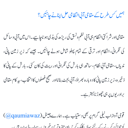
ہمیں کس طرح کے مقامی آبی انتظامی حل اپنانے چاہئیں؟
مقامی اور شراکتی انتظام ہی آبی نظم و نسق کی ریڑھ کی ہڈی ہونا چاہیے۔ اس میں آبی وسائل
کی نگرانی، انتظام اور ترقی کے تمام پہلو شامل ہونے چاہئیں۔ جیسے کہ زیر زمین پانی،
ندیاں، مقامی آبی نظام، ساتھ ہی بارش کی نگرانی اور ریت کی کان کنی۔ بارش کے پانی کا
ذخیرہ، زیر زمین پانی کا دوبارہ بھراؤ، آبی بجٹ بنانا اور صحیح فصلوں کا انتخاب، یہ کام مقامی
برادریوں پر ہی چھوڑنا بہتر ہے۔
قومی آواز اب ٹیلی گرام پر بھی دستیاب ہے۔ ہمارے چینل (
qaumiawaz@
)
کو جوائن کرنے کے لئے یہاں کلک کریں اور تازہ ترین خبروں سے اپ ڈیٹ رہیں۔