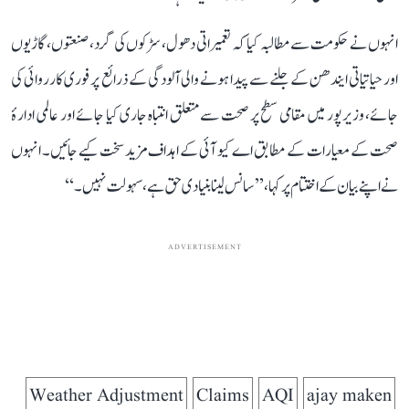
انہوں نے حکومت سے مطالبہ کیا کہ تعمیراتی دھول، سڑکوں کی گرد، صنعتوں، گاڑیوں
اور حیاتیاتی ایندھن کے جلنے سے پیدا ہونے والی آلودگی کے ذرائع پر فوری کارروائی کی
جائے، وزیرپور میں مقامی سطح پر صحت سے متعلق انتباہ جاری کیا جائے اور عالمی ادارۂ
صحت کے معیارات کے مطابق اے کیو آئی کے اہداف مزید سخت کیے جائیں۔ انہوں
نے اپنے بیان کے اختتام پر کہا، ’’سانس لینا بنیادی حق ہے، سہولت نہیں۔‘‘
ADVERTISEMENT
Weather Adjustment
Claims
AQI
ajay maken