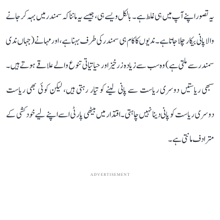
یہ تصور اپنے آپ میں ہی غلط ہے۔ بالکل ویسے ہی، جیسے یہ ماننا کہ سمندر میں بہہ کر جانے
والا پانی بیکار چلا جاتا ہے۔ ندیوں کا کام ہی سمندر کی طرف بہنا ہے، اور مہانے (جہاں ندی
سمندر سے ملتی ہے) وہ سب سے زیادہ زرخیز اور حیاتیاتی تنوع والے علاقے ہوتے ہیں۔
سبھی ریاستیں دوسری ریاست سے پانی لینے کو تیار رہتی ہیں، لیکن کوئی بھی ریاست
دوسری ریاست کو پانی دینا نہیں چاہتی۔ اقتدار میں بیٹھی پارٹی اسے اپنے لیے خودکشی کے
مترادف مانتی ہے۔
ADVERTISEMENT