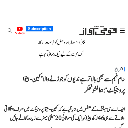
Subscription
Videos
ہجر کو حوصلہ اور وصل کو فرصت درکار
اک محبت کے لیے ایک جوانی کم ہے
انٹرویو
عام فہم سے بھی بالاتر ہے ندیوں کو جوڑنے والا ’کین-بیتوا
پروجیکٹ‘: ہمانشو ٹھکر
ایف اے سی میٹنگ کے منٹس میں بتایا گیا ہے کہ کین-بیتوا پروجیکٹ میں صرف جنگلاتی
علاقے سے ہی 46 لاکھ پیڑ (ہر ایک کی موٹائی 20 سینٹی میٹر سے زیادہ) کاٹے جائیں
گے۔