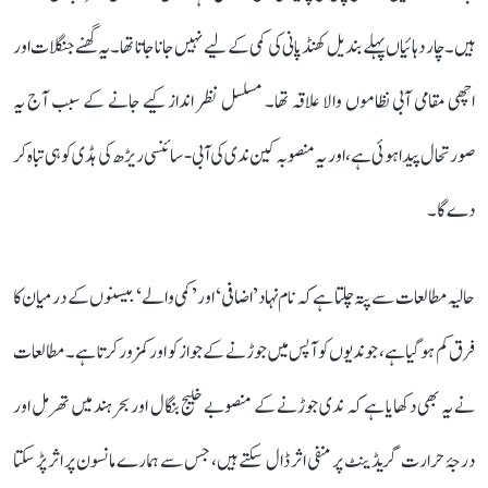
ہیں۔ چار دہائیاں پہلے بندیل کھنڈ پانی کی کمی کے لیے نہیں جانا جاتا تھا۔ یہ گھنے جنگلات اور
اچھی مقامی آبی نظاموں والا علاقہ تھا۔ مسلسل نظر انداز کیے جانے کے سبب آج یہ
صورتحال پیدا ہوئی ہے، اور یہ منصوبہ کین ندی کی آبی-سائنسی ریڑھ کی ہڈی کو ہی تباہ کر
دے گا۔
حالیہ مطالعات سے پتہ چلتا ہے کہ نام نہاد ’اضافی‘ اور ’کمی والے‘ بیسنوں کے درمیان کا
فرق کم ہو گیا ہے، جو ندیوں کو آپس میں جوڑنے کے جواز کو اور کمزور کرتا ہے۔ مطالعات
نے یہ بھی دکھایا ہے کہ ندی جوڑنے کے منصوبے خلیج بنگال اور بحر ہند میں تھرمل اور
درجۂ حرارت گریڈینٹ پر منفی اثر ڈال سکتے ہیں، جس سے ہمارے مانسون پر اثر پڑ سکتا