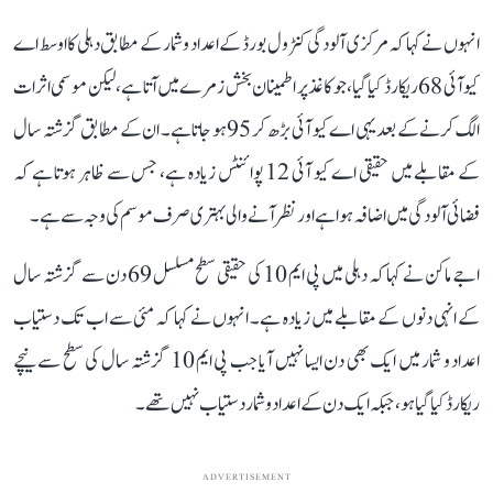
انہوں نے کہا کہ مرکزی آلودگی کنٹرول بورڈ کے اعداد و شمار کے مطابق دہلی کا اوسط اے
کیو آئی 68 ریکارڈ کیا گیا، جو کاغذ پر اطمینان بخش زمرے میں آتا ہے، لیکن موسمی اثرات
الگ کرنے کے بعد یہی اے کیو آئی بڑھ کر 95 ہو جاتا ہے۔ ان کے مطابق گزشتہ سال
کے مقابلے میں حقیقی اے کیو آئی 12 پوائنٹس زیادہ ہے، جس سے ظاہر ہوتا ہے کہ
فضائی آلودگی میں اضافہ ہوا ہے اور نظر آنے والی بہتری صرف موسم کی وجہ سے ہے۔
اجے ماکن نے کہا کہ دہلی میں پی ایم 10 کی حقیقی سطح مسلسل 69 دن سے گزشتہ سال
کے انہی دنوں کے مقابلے میں زیادہ ہے۔ انہوں نے کہا کہ مئی سے اب تک دستیاب
اعداد و شمار میں ایک بھی دن ایسا نہیں آیا جب پی ایم 10 گزشتہ سال کی سطح سے نیچے
ریکارڈ کیا گیا ہو، جبکہ ایک دن کے اعداد و شمار دستیاب نہیں تھے۔
ADVERTISEMENT