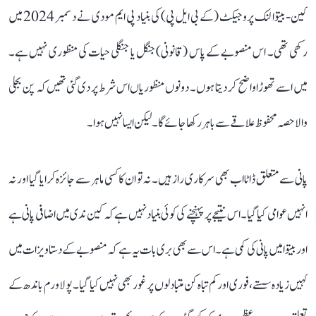
کین-بیتوا لنک پروجیکٹ (کے بی ایل پی) کی بنیاد پی ایم مودی نے دسمبر 2024 میں
رکھی تھی۔ اس منصوبے کے پاس (قانونی) جنگل یا جنگلی حیات کی منظوری نہیں ہے۔
میں اسے تھوڑا واضح کر دیتا ہوں۔ دونوں منظوریاں اس شرط پر دی گئی تھیں کہ پن بجلی
والا حصہ محفوظ علاقے سے باہر رکھا جائے گا۔ لیکن ایسا نہیں ہوا۔
پانی سے متعلق ڈاٹا اب بھی سرکاری راز ہیں۔ نہ تو ان کا کسی ماہر سے جائزہ کرایا گیا اور نہ
انہیں عوامی کیا گیا۔ اس نتیجے پر پہنچنے کی کوئی بنیاد نہیں ہے کہ کین ندی میں اضافی پانی ہے
اور بیتوا میں پانی کی کمی ہے۔ اس سے بھی بری بات یہ ہے کہ منصوبے کے دستاویزات میں
کہیں زیادہ سستے، فوری اور کم تباہ کن متبادلوں پر غور بھی نہیں کیا گیا۔ پولاورم باندھ کے