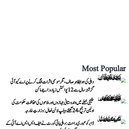
Most Popular
دہلی کی ہوا بظاہر صاف، مگر موسمی اثرات الگ کرنے پر اے کیو آئی
گزشتہ سال سے 12 پوائنٹس زیادہ: اجے ماکن
خلیجی خطے میں ہندوستانی جہازوں اور ملاحوں کی حفاظت حکومت کی
اولین ترجیح، 24 گھنٹے ہیلپ لائن فعال: وزارتِ خارجہ
ڈابر کو عبوری راحت: دہلی ہائی کورٹ نے ایف ایس ایس اے آئی کے