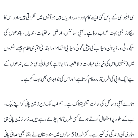
سی ڈبلیو سی کے پاس کئی ایسے کام اور ذمہ داریاں ہیں جو آپس میں ٹکراتی ہیں، اور اس کا
ریکارڈ بھی بہت خراب رہا ہے۔ آبی سائنس، ارضی ساختیات، ندیاں، باندھوں کی
سیکورٹی اور ڈیزائن، سیلاب کی پیش گوئی، سیلابی انتظام اور ابتدائی انتباہی نظام جیسے شعبوں
میں (جنہیں اس کی بنیادی مہارت والا شعبہ مانا جاتا ہے) سی ڈبلیو سی بڑے باندھوں کے
لیے ایک لابی کی طرح زیادہ کام کرتا ہے، اور اس کی جوابدہی بھی بہت کم ہے۔
ہمارے آبی وسائل کی حالت تشویشناک ہے۔ ہم اب تک زیر زمین پانی کو اپنے بیک-
اپ کے طور پر استعمال کرتے ہوئے کسی طرح کام چلاتے رہے ہیں۔ زیر زمین پانی ہی
ہماری آبی زندگی کی لکیر ہے۔ گزشتہ 50 سالوں میں ہندوستان نے جتنا بھی اضافی پانی