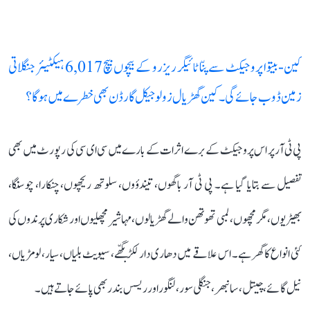
کین-بیتوا پروجیکٹ سے پنّا ٹائیگر ریزرو کے بیچوں بیچ 6,017 ہیکٹیئر جنگلاتی
زمین ڈوب جائے گی۔ کین گھڑیال زولوجیکل گارڈن بھی خطرے میں ہوگا؟
پی ٹی آر پر اس پروجیکٹ کے برے اثرات کے بارے میں سی ای سی کی رپورٹ میں بھی
تفصیل سے بتایا گیا ہے۔ پی ٹی آر باگھوں، تیندؤوں، سلوتھ ریچھوں، چنکارا، چوسنگا،
بھیڑیوں، مگرمچھوں، لمبی تھوتھن والے گھڑیالوں، مہاشیر مچھلیوں اور شکاری پرندوں کی
کئی انواع کا گھر ہے۔ اس علاقے میں دھاری دار لکڑبگھّے، سیویٹ بلیاں، سیار، لومڑیاں،
نیل گائے، چیتل، سانبھر، جنگلی سور، لنگور اور ریسس بندر بھی پائے جاتے ہیں۔