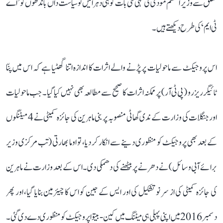
تعلق سے وزیر اعظم مودی کی کہی گئی بات کو ہی دہرائیں تو سیاست داں باندھوں کو ’اے
ٹی ایم‘ کی طرح دیکھتے ہیں۔
اس پروجیکٹ سے ماحولیات پر پڑنے والے اثرات کا اندازہ اتنا گھٹیا ہے کہ اس میں پنّا
ٹائیگر ریزرو (پی ٹی آر) پر ممکنہ اثرات کا صحیح سے مطالعہ بھی نہیں کیا گیا۔ جب ماحولیات
اور جنگلات کی وزارت کے ندی گھاٹی منصوبہ پر بنی ماہرین کی جائزہ کمیٹی نے 4 میٹنگوں
کے بعد بھی پروجیکٹ کو منظوری دینے سے انکار کر دیا، تو اوما بھارتی (تب مرکزی وزیر
برائے آبی وسائل) نے دھرنے پر بیٹھنے کی دھمکی دی۔ اس کے بعد وزارت نے ماہرین
کی جائزہ کمیٹی کی از سر نو تشکیل کی اور ایس کے جین کو اس کا چیئرمین بنایا گیا، اور پھر
دسمبر 2016 میں اپنی پہلی ہی میٹنگ میں کین-بیتوا پروجیکٹ کو منظوری دے دی گئی۔