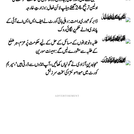
اولین ترجیح، 24 گھنٹے ہیلپ لائن فعال: وزارتِ خارجہ
ڈابر کو عبوری راحت: دہلی ہائی کورٹ نے ایف ایس ایس اے آئی کے
پابندی والے حکم پر لگائی روک
طلبہ و نوجوانوں کے مسائل کے حل کے لیے حکومت پُرعزم، ہر ضلع
کے طلبہ سے مشورے لیں گے: ہیمنت سورین
’مجاہدینِ آزادی نے گولیاں کھائیں، آپ انڈوں سے ڈرتی ہیں‘، سپریم
کورٹ میں مہوا موئترا کی سخت سرزنش
ADVERTISEMENT