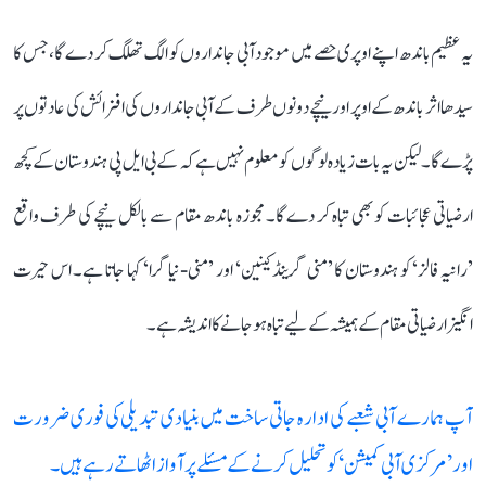
یہ عظیم باندھ اپنے اوپری حصے میں موجود آبی جانداروں کو الگ تھلگ کر دے گا، جس کا
سیدھا اثر باندھ کے اوپر اور نیچے دونوں طرف کے آبی جانداروں کی افزائش کی عادتوں پر
پڑے گا۔ لیکن یہ بات زیادہ لوگوں کو معلوم نہیں ہے کہ کے بی ایل پی ہندوستان کے کچھ
ارضیاتی عجائبات کو بھی تباہ کر دے گا۔ مجوزہ باندھ مقام سے بالکل نیچے کی طرف واقع
’رانیہ فالز‘ کو ہندوستان کا ’منی گرینڈ کینین‘ اور ’منی-نیاگرا‘ کہا جاتا ہے۔ اس حیرت
انگیز ارضیاتی مقام کے ہمیشہ کے لیے تباہ ہو جانے کا اندیشہ ہے۔
آپ ہمارے آبی شعبے کی ادارہ جاتی ساخت میں بنیادی تبدیلی کی فوری ضرورت
اور ’مرکزی آبی کمیشن‘ کو تحلیل کرنے کے مسئلے پر آواز اٹھاتے رہے ہیں۔