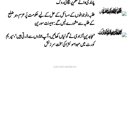
پابندی والے حکم پر لگائی روک
طلبہ و نوجوانوں کے مسائل کے حل کے لیے حکومت پُرعزم، ہر ضلع
کے طلبہ سے مشورے لیں گے: ہیمنت سورین
’مجاہدینِ آزادی نے گولیاں کھائیں، آپ انڈوں سے ڈرتی ہیں‘، سپریم
کورٹ میں مہوا موئترا کی سخت سرزنش
ADVERTISEMENT