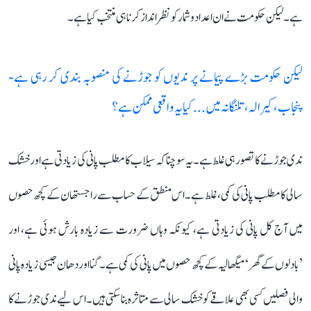
ہے۔ لیکن حکومت نے ان اعداد و شمار کو نظرانداز کرنا ہی منتخب کیا ہے۔
لیکن حکومت بڑے پیمانے پر ندیوں کو جوڑنے کی منصوبہ بندی کر رہی ہے-
پنجاب، کیرالہ، تلنگانہ میں... کیا یہ واقعی ممکن ہے؟
ندی جوڑنے کا تصور ہی غلط ہے۔ یہ سوچنا کہ سیلاب کا مطلب پانی کی زیادتی ہے اور خشک
سالی کا مطلب پانی کی کمی، غلط ہے۔ اس منطق کے حساب سے راجستھان کے کچھ حصوں
میں آج کل پانی کی زیادتی ہے، کیونکہ وہاں ضرورت سے زیادہ بارش ہوئی ہے، اور
’بادلوں کے گھر‘ میگھالیہ کے کچھ حصوں میں پانی کی کمی ہے۔ گنا اور دھان جیسی زیادہ پانی
والی فصلیں کسی بھی علاقے کو خشک سالی سے متاثرہ بنا سکتی ہیں۔ اس لیے ندی جوڑنے کا