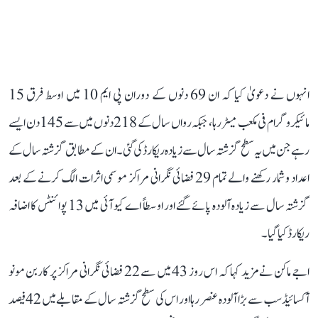
انہوں نے دعویٰ کیا کہ ان 69 دنوں کے دوران پی ایم 10 میں اوسط فرق 15
مائیکروگرام فی مکعب میٹر رہا، جبکہ رواں سال کے 218 دنوں میں سے 145 دن ایسے
رہے جن میں یہ سطح گزشتہ سال سے زیادہ ریکارڈ کی گئی۔ ان کے مطابق گزشتہ سال کے
اعداد و شمار رکھنے والے تمام 29 فضائی نگرانی مراکز موسمی اثرات الگ کرنے کے بعد
گزشتہ سال سے زیادہ آلودہ پائے گئے اور اوسطاً اے کیو آئی میں 13 پوائنٹس کا اضافہ
ریکارڈ کیا گیا۔
اجے ماکن نے مزید کہا کہ اس روز 43 میں سے 22 فضائی نگرانی مراکز پر کاربن مونو
آکسائیڈ سب سے بڑا آلودہ عنصر رہا اور اس کی سطح گزشتہ سال کے مقابلے میں 42 فیصد