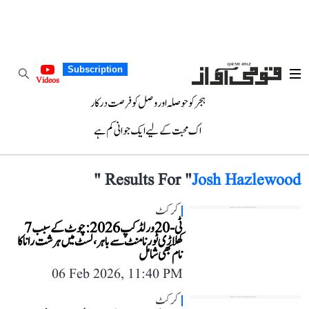
Subscription
Videos
ہجر کو حوصلہ اور وصل کو فرصت درکار
اک محبت کے لیے ایک جوانی کم ہے
"
Results For "
Josh Hazlewood
کرکٹ
ٹی-20 ورلڈ کپ 2026: چوٹ کے سبب 7
کھلاڑی ٹورنامنٹ سے باہر، لسٹ میں ہرشت رانا کا
نام بھی شامل
06 Feb 2026, 11:40 PM
کرکٹ