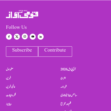
Follow Us
Subscribe
Contribute
آئی پی ایل 2026
صفحہ اول
انٹرویو
خبریں
شہرنامہ
عالمی خبریں
سائنس اینڈ ٹیکنالوجی
فکر و خیالات
فلم اور تفریح
ویڈیوز