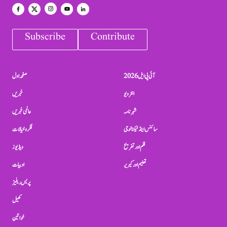
Subscribe
Contribute
آئی پی ایل 2026
صفحہ اول
انٹرویو
خبریں
شہرنامہ
عالمی خبریں
سائنس اینڈ ٹیکنالوجی
فکر و خیالات
فلم اور تفریح
ویڈیوز
تعلیم اور کیریر
ادبیات
پریس ریلیز
کھیل
خواتین