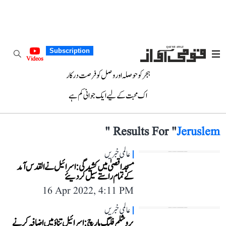
Subscription
Videos
ہجر کو حوصلہ اور وصل کو فرصت درکار
اک محبت کے لیے ایک جوانی کم ہے
"
Results For "
Jeruslem
عالمی خبریں
مسجد اقصیٰ میں کشیدگی: اسرائیل نے القدس آمد
کے تمام راستے سیل کر دیئے
16 Apr 2022, 4:11 PM
عالمی خبریں
یروشلم فلیگ مارچ: اسرائیل تناؤ میں اضافہ کرنے