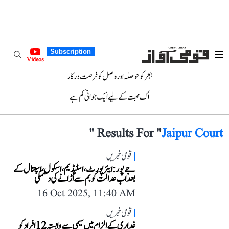
Subscription
Videos
ہجر کو حوصلہ اور وصل کو فرصت درکار
اک محبت کے لیے ایک جوانی کم ہے
"
Results For "
Jaipur Court
قومی خبریں
جے پور: ایئر پورٹ، اسٹیڈیم، اسکول، اسپتال کے
بعد اب عدالت کو بم سے اُڑانے کی دھمکی
16 Oct 2025, 11:40 AM
قومی خبریں
غداری کے الزام میں سیمی سے وابستہ 12 افراد کو