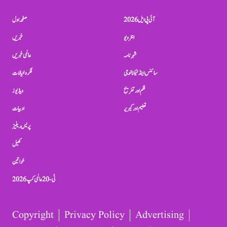
آئی پی ایل 2026
صفحہ اول
انٹرویو
خبریں
شہرنامہ
عالمی خبریں
سائنس اینڈ ٹیکنالوجی
فکر و خیالات
فلم اور تفریح
ویڈیوز
تعلیم اور کیریر
ادبیات
پریس ریلیز
کھیل
خواتین
ٹی-20 عالمی کپ 2026
Copyright
Privacy Policy
Advertising