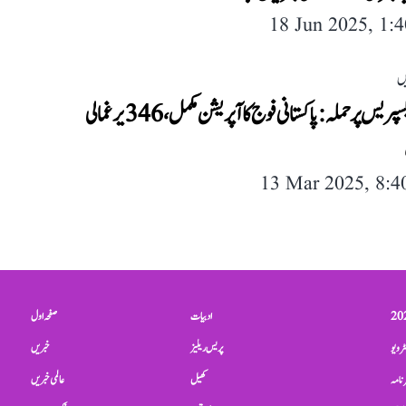
18 Jun 2025, 1:
ں
جعفر ایکسپریس پر حملہ: پاکستانی فوج کا آپریشن مکمل، 346 یرغمالی
13 Mar 2025, 8:
ادبیات
صفحہ اول
ٹرویو
پریس ریلیز
خبریں
نامہ
کھیل
عالمی خبریں