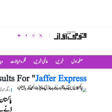
صفحہ اول
خبریں
عالمی خبریں
فکر و خیالات
وی
ults For "
Jaffer Express
دیگر مما
ڈبّے بے پٹری، 6 ف