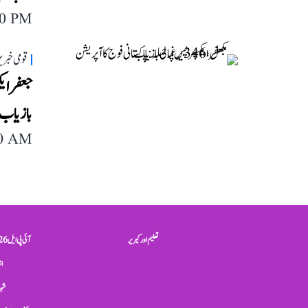
40 PM
قومی خبری
بازیاب
40 AM
تعلیم اور کیریر
آئی پی ایل 2026
ان
شہر