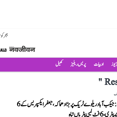
ہجر کو
ڈیوز
ادبیات
پریس ریلیز
کھیل
"
Res
لک
پاکستان: جیکب آباد ریلوے ٹریک پر بڑا دھماکہ، جعفر ایکسپریس کے 6
ٹ لمبی پٹریاں تباہ