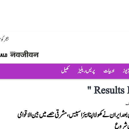
ہجر کو
ڈیوز
ادبیات
پریس ریلیز
کھیل
"
Results 
لک
ن بعد ایران نے کھولا اپنا ایئر اسپیس، مشرقی حصے میں بین الاقوامی
ں شروع