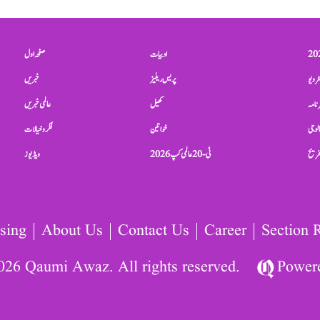
ادبیات
صفحہ اول
ٹرویو
پریس ریلیز
خبریں
نامہ
کھیل
عالمی خبریں
الوجی
خواتین
فکر و خیالات
تفریح
ٹی-20 عالمی کپ 2026
ویڈیوز
sing
About Us
Contact Us
Career
Section 
026 Qaumi Awaz. All rights reserved.
Power