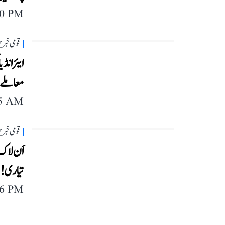
40 PM
قومی خبری
ایئر انڈ
معاملے 
25 AM
قومی خبری
تیاری !
06 PM