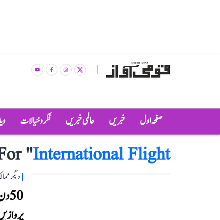
صفحہ اول
خبریں
عالمی خبریں
فکر و خیالات
وی
For "
International Flight
دیگر مما
50 د
پروازی