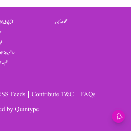
تعلیم اور کیریر
آئی پی ایل 2026
ان
شہر
سائنس اینڈ ٹیکن
فلم اور 
RSS Feeds
Contribute T&C
FAQs
ed by
Quintype