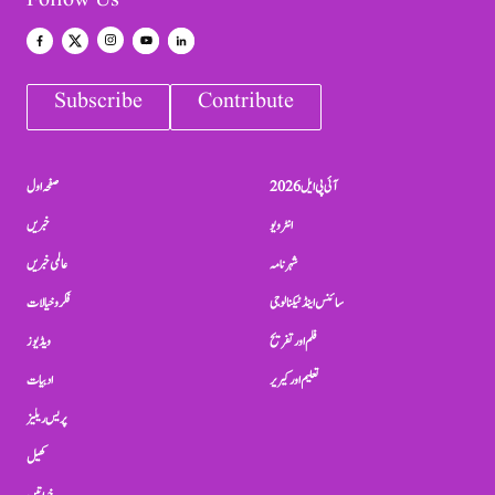
Follow Us
Subscribe
Contribute
آئی پی ایل 2026
صفحہ اول
انٹرویو
خبریں
شہرنامہ
عالمی خبریں
سائنس اینڈ ٹیکنالوجی
فکر و خیالات
فلم اور تفریح
ویڈیوز
تعلیم اور کیریر
ادبیات
پریس ریلیز
کھیل