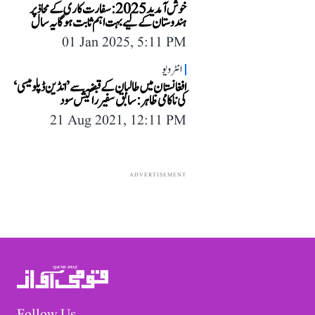
خوش آمدید 2025: سفارت کاری کے محاذ پر
ہندوستان کے لیے بہت اہم ثابت ہوگا یہ سال
01 Jan 2025, 5:11 PM
انٹرویو
افغانستان میں طالبان کے قبضہ سے ’انڈین ڈپلومیسی‘
کی ناکامی ظاہر: سابق سفیر راکیش سود
21 Aug 2021, 12:11 PM
ADVERTISEMENT