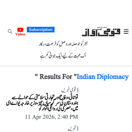
Subscription
Videos
ہجر کو حوصلہ اور وصل کو فرصت درکار
اک محبت کے لیے ایک جوانی کم ہے
"
Results For "
Indian Diplomacy
قومی خبریں
توانائی، دفاع اور تجارتی سلامتی کے حوالے سے
ہندوستان کی سرگرمیاں تیز، وزیر خارجہ یواے ای
میں، مصری کی روانگی اتوار کو
11 Apr 2026, 2:40 PM
خبریں