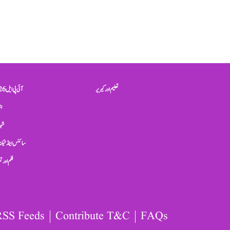
تعلیم اور کیریر
آئی پی ایل 2026
ان
شہر
سائنس اینڈ ٹیکن
فلم اور 
RSS Feeds
Contribute T&C
FAQs