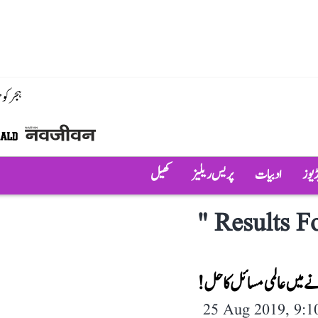
ہجر کو
ڈیوز
ادبیات
پریس ریلیز
کھیل
"
Results Fo
نے میں عالمی مسائل کا حل!
25 Aug 2019, 9: