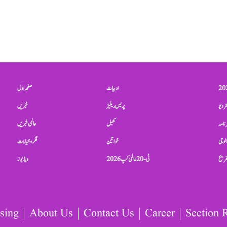
ادبیات
صفحہ اول
ٹرویو
پریس ریلیز
خبریں
نامہ
کھیل
عالمی خبریں
الوجی
خواتین
فکر و خیالات
تفریح
ٹی-20 عالمی کپ 2026
ویڈیوز
sing
About Us
Contact Us
Career
Section 