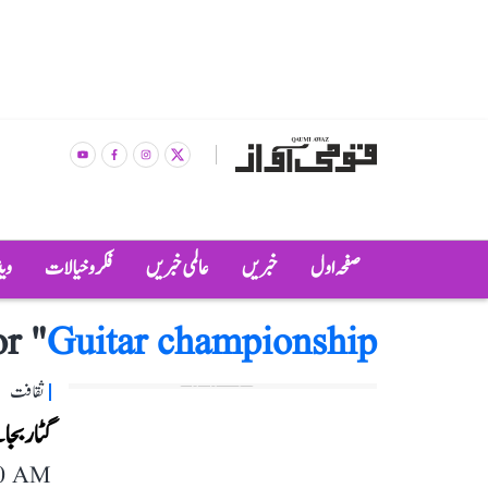
صفحہ اول
خبریں
عالمی خبریں
فکر و خیالات
وی
r "
Guitar championship
ثقافت
گٹار بجا
10 AM