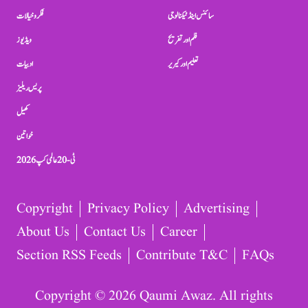
سائنس اینڈ ٹیکنالوجی
فکر و خیالات
فلم اور تفریح
ویڈیوز
تعلیم اور کیریر
ادبیات
پریس ریلیز
کھیل
خواتین
ٹی-20 عالمی کپ 2026
Copyright
Privacy Policy
Advertising
About Us
Contact Us
Career
Section RSS Feeds
Contribute T&C
FAQs
Copyright © 2026 Qaumi Awaz. All rights