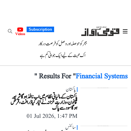
Subscription
Videos
ہجر کو حوصلہ اور وصل کو فرصت درکار
اک محبت کے لیے ایک جوانی کم ہے
"
Results For "
Financial Systems
پاکستان
پاکستان کے مالیاتی نظام میں اب نافذ ہوگا شریعہ
قانون، وزارت خزانہ نے تیار کیا ڈرافٹ، قرض
ہوگا سود سے پاک
01 Jul 2026, 1:47 PM
سائنس