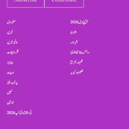
Subscribe
Contribute
آئی پی ایل 2026
صفحہ اول
انٹرویو
خبریں
شہرنامہ
عالمی خبریں
سائنس اینڈ ٹیکنالوجی
فکر و خیالات
فلم اور تفریح
ویڈیوز
تعلیم اور کیریر
ادبیات
پریس ریلیز
کھیل
خواتین
ٹی-20 عالمی کپ 2026