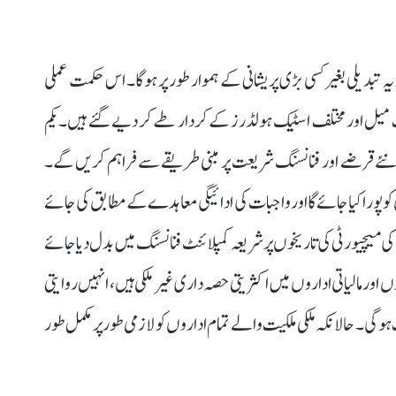
تبدیلی بغیر کسی بڑی پریشانی کے ہموار طور پر ہوگا۔ اس حکمت عملی
ات، سنگ میل اور مختلف اسٹیک ہولڈرز کے کردار طے کر دیے گئے ہیں۔ یکم
ے تمام نئے قرضے اور فنانسنگ شریعت پر مبنی طریقے سے فراہم کریں گے۔
وعدوں کو پورا کیا جائے گا اور واجبات کی ادائیگی معاہدے کے مطابق کی جائے
ضوں کو ان کی میچیورٹی کی تاریخوں پر شریعہ کمپلائنٹ فنانسنگ میں بدل دیا جائے
اور مالیاتی اداروں میں اکثریتی حصہ داری غیر ملکی ہیں، انہیں روایتی
ی۔ حالانکہ ملکی ملکیت والے تمام اداروں کو لازمی طور پر مکمل طور