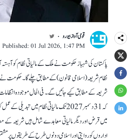
قومی آواز بیورو
Published: 01 Jul 2026, 1:47 PM
پاکستان کی شہباز حکومت نے ملک کے مالیاتی نظام کو آہستہ 
شریعہ کے مطابق کیے جائیں گے۔ فی الحال موجودہ انتظامات
میں قرض اور دیگر مالیاتی معاہدے شامل ہیں شریعہ کے مطابق
اداروں کو روایتی اور اسلامی دونوں طرح کے طریقوں پر مشت