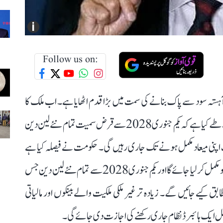
i
Follow us on:
آہستہ سود سے پاک بنانے کی سمت میں بڑا قدم اٹھایا ہے۔ اب ملک کا
نظام شریعہ (اسلامی قانون) کے مطابق چلے گا۔ حکومت نے طے کیا ہے کہ یکم جنوری 2028 سے قرض سمیت تمام نئے لین دین
 اپنی میعاد مکمل ہونے تک جاری رہیں گی۔ حکومت نے فیصلہ کیا ہے
کہ 31 دسمبر 2027 تک مالیاتی نظام میں تبدیلی کے عمل کو مکمل کر لیا جائے گا اور یکم جنوری 2028 سے تمام نئے لین دین جس
 کیے جائیں گے۔ زیادہ تر غیر ملکی ملکیت والے بینکوں اور مالیاتی
مل ایک ہائبرڈ نظام جاری رکھنے کی اجازت دی جائے گی۔