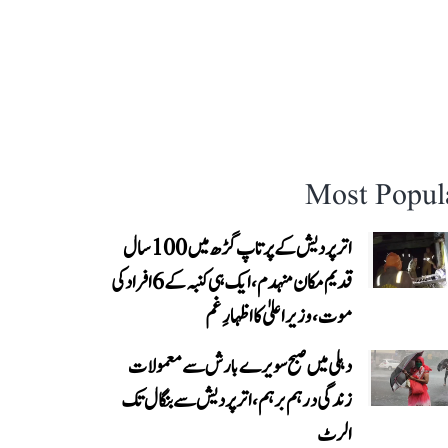
Most Popul
اتر پردیش کے پرتاپ گڑھ میں 100 سال
قدیم مکان منہدم، ایک ہی کنبہ کے 6 افراد کی
موت، وزیر اعلیٰ کا اظہارِ غم
دہلی میں صبح سویرے بارش سے معمولات
زندگی درہم برہم، اترپردیش سے بنگال تک
الرٹ