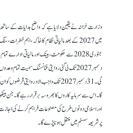
وزارت خزانہ نے یقین دلایا ہے کہ واضح ہدایات کے ساتھ یہ 
میں 2027 کے بعد مالیاتی نظام کا خاکہ، اہم خطر
جنوری 2028 سے حکومت، بینک اور مالیاتی ادار
دسمبر 2027 تک لی گئی روایتی فنانسنگ سمیت تمام 
گی۔ 31 دسمبر 2027 تک واجب الاد روایتی قر
گا۔ اس سے سرمایہ کاروں کا بھروسہ برقرار رہے گا۔ جن بینکوں 
اور اسلامی دونوں طرح کی مصنوعات فراہم کرنے کی اجازت ہوگ
پر شریعہ سسٹم میں منتقل ہونا پڑے گا۔