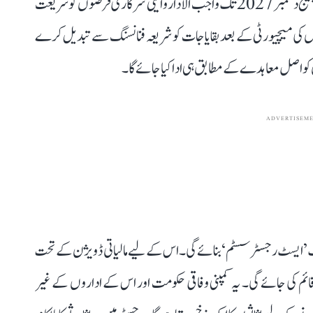
حکمت عملی میں اس بات کو تسلیم کیا گیا ہے کہ سب سے بڑا چیلنج دسمبر 2027 تک واجب الادا روایتی سرکاری قرضوں کو شریعت
ی میچیورٹی کے بعد بقایا جات کو شریعہ فنانسنگ سے تبدیل کرے
ADVERTISEM
ایسٹ رجسٹر سسٹم‘ بنائے گی۔ اس کے لیے مالیاتی ڈویژن کے تحت
ائم کی جائے گی۔ یہ کمپنی وفاقی حکومت اور اس کے اداروں کے غیر