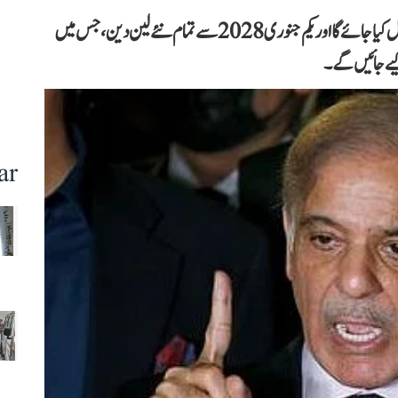
31 دسمبر 2027 تک مالیاتی نظام میں تبدیلی کے عمل کو مکمل کیا جائے گا اور یکم جنوری 2028 سے تمام نئے لین دین، جس میں
یے جائیں گے۔
ar