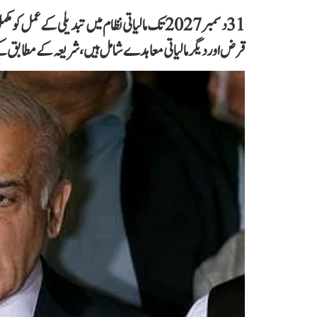
قرض اور دیگر مالیاتی معاہدے شامل ہیں، شریعہ کے مطابق ک