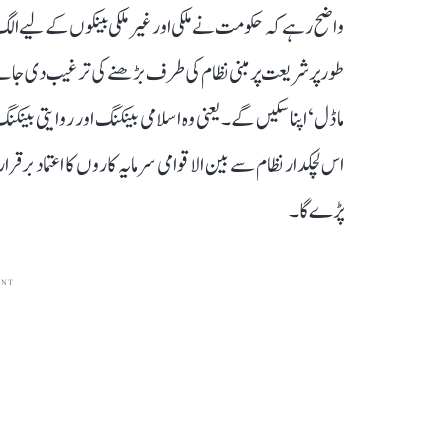
واضح رہے کہ حکومت نے ملکی اور غیر ملکی بینکوں کے لیے الگ ا
طور پر شریعت پر مبنی نظام کی طرف بڑھنے کی ترغیب دی جائے گی
ماڈل‘ اپنا سکیں گے۔ یعنی وہ اسلامی بینکنگ اور روایتی بی
اس لچکدار نظام سے بین الاقوامی سرمایہ کاروں کا اعتماد برقرار
پڑے گا۔
ENT