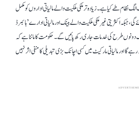
لگ نظام طے کیا ہے۔ زیادہ تر ملکی ملکیت والے مالیاتی اداروں کو مکمل
، جبکہ اکثریتی غیر ملکی ملکیت والے بینک اور مالیاتی ادارے ’ہائبرڈ
نکنگ دونوں طرح کی خدمات جاری رکھ پائیں گے۔ حکومت کا ماننا ہے کہ
 رہے گا اور مالیاتی مارکیٹ میں کسی اچانک بڑی تبدیلی کا منفی اثر نہیں
ADVERTISEM