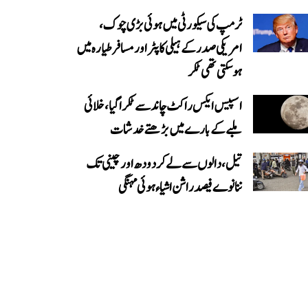
ٹرمپ کی سیکورٹی میں ہوئی بڑی چوک،
امریکی صدر کے ہیلی کاپٹر اور مسافر طیارہ میں
ہو سکتی تھی ٹکر
اسپیس ایکس راکٹ چاند سے ٹکرا گیا، خلائی
ملبے کے بارے میں بڑھتے خدشات
تیل، دالوں سے لے کر دودھ اور چینی تک
ننانوے فیصد راشن اشیاء ہوئی مہنگی