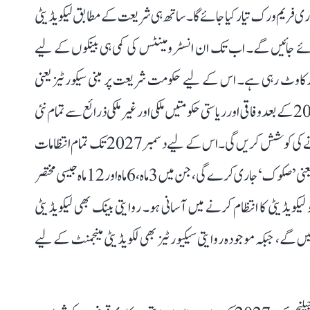
پروائزری فریم ورک تیار کیا جائے گا۔ ساتھ ہی شریعت کے مطابق لیکویڈیٹی
ئے جائیں گے۔ اب تک ان انسٹرومینٹس کی کمی ہی بینکوں کے لیے
رکاوٹ رہی ہے۔ اس کے لیے حکومت شریعت پر مبنی سیکورٹیز یعنی
’صکوک‘ مارکیٹ کو مضبوط کرنے کا منصوبہ بنا رہی ہے۔ 2027 کے بعد وفاقی اور ریاستی حکومتیں ملکی اور غیر ملکی ذرائع سے تمام نئی
فنڈنگ صرف شریعت کے اصولوں کے مطابق حاصل کرنے کی کوشش کریں گی۔ اس کے لیے دسمبر 2027 تک تمام انتظامات
مکمل کر لیے جائیں گے۔ حکومت مختلف مدتوں والی سیکورٹیز یعنی ’صکوک‘ جاری کرے گی، جن میں 3 ماہ، 6 ماہ اور 12 ماہ جیسی مختصر
کویڈیٹی کا انتظام کرنے میں آسانی ہو۔ روایتی بینک بھی لیکویڈیٹی
یں گے، جبکہ موجودہ روایتی سیکیورٹیز بھی لکویڈیٹی مینجمنٹ کے لیے