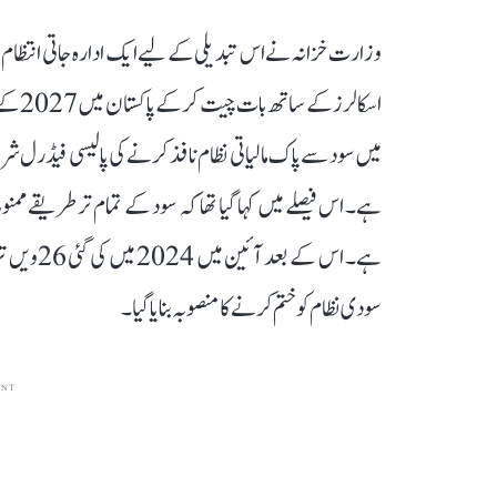
وزارت خزانہ نے اس تبدیلی کے لیے ایک ادارہ جاتی انتظام کے
اسکال
سودی نظام کو ختم کرنے کا منصوبہ بنایا گیا۔
ENT