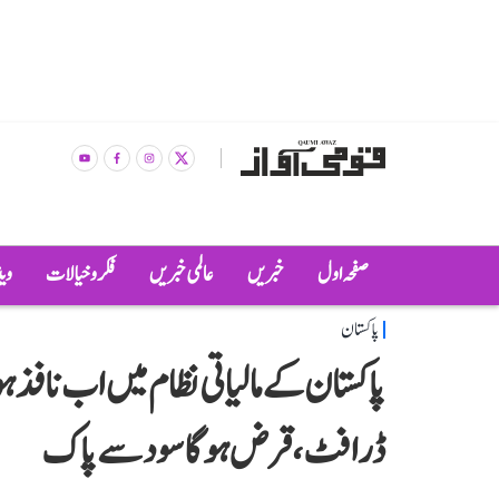
صفحہ اول
خبریں
عالمی خبریں
فکر و خیالات
وی
پاکستان
پاکستان کے مالیاتی نظام میں اب نافذ ہ
ڈرافٹ، قرض ہوگا سود سے پاک