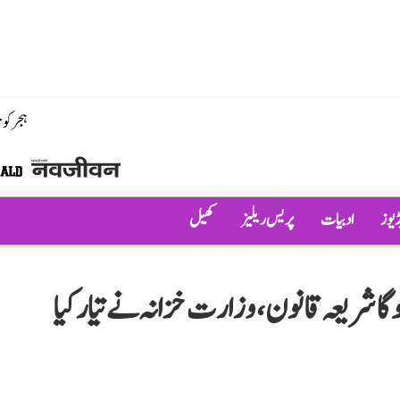
ہجر کو
ڈیوز
ادبیات
پریس ریلیز
کھیل
وگا شریعہ قانون، وزارت خزانہ نے تیار کیا