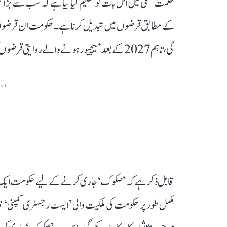
کے مطابق قرضوں میں تبدیل کرنا ہے۔ حکومت ان قرضوں ک
گی، تاہم 2027 کے بعد میچیور ہونے والے روایتی قرضوں کو اصل معاہدے کے مطابق ہی ادا کیا جائے گا۔
ENT
قابل ذکر ہے کہ ’صکوک‘ جاری کرنے کے لیے حکومت ایک ’
مکمل طور پر حکومت کی ملکیت والی ’ایسٹ رجسٹری کمپنی‘ ق