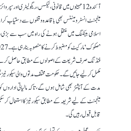
آئندہ 12 مہینوں میں قانونی، ٹیکس، ریگولیٹری اور س
مینجمنٹ انسٹرومینٹس بھی باقاعدہ وقفوں سے دستیاب کرا
اسلامی بینکنگ میں منتقل ہونے کی راہ میں سب سے بڑی 
مدت کے آپشنز بھی شامل ہوں گے، تاکہ مالیاتی اداروں کو لی
مینجمنٹ کے لیے شریعہ کے مطابق سیکورٹیز کا استعمال کر سک
قابل قبول رہیں گی۔