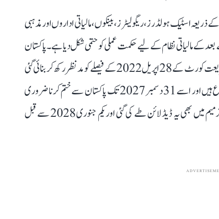
 ذریعہ اسٹیک ہولڈرز، ریگولیٹرز، بینکوں، مالیاتی اداروں اور مذہبی
رز کے ساتھ بات چیت کر کے پاکستان میں 2027 کے بعد کے مالیاتی نظام کے لیے حکمت عملی کو حتمی شکل دیا ہے۔ پاکستان
میں سود سے پاک مالیاتی نظام نافذ کرنے کی پالیسی فیڈرل شریعت کورٹ کے 28 اپریل 2022 کے فیصلے کو مدنظر رکھ کر بنائی گئی
ہے۔ اس فیصلے میں کہا گیا تھا کہ سود کے تمام تر طریقے ممنوع ہیں اور اسے 31 دسمبر 2027 تک پاکستان سے ختم کرنا ضروری
ہے۔ اس کے بعد آئین میں 2024 میں کی گئی 26ویں ترمیم میں بھی یہ ڈیڈ لائن طے کی گئی اور یکم جنوری 2028 سے قبل
ADVERTISEM