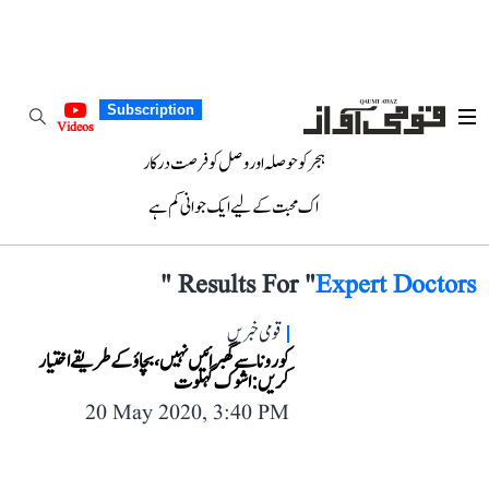
Subscription
Videos
ہجر کو حوصلہ اور وصل کو فرصت درکار
اک محبت کے لیے ایک جوانی کم ہے
"
Results For "
Expert Doctors
قومی خبریں
کورونا سے گھبرائیں نہیں، بچاؤ کے طریقے اختیار
کریں: اشوک گہلوت
20 May 2020, 3:40 PM