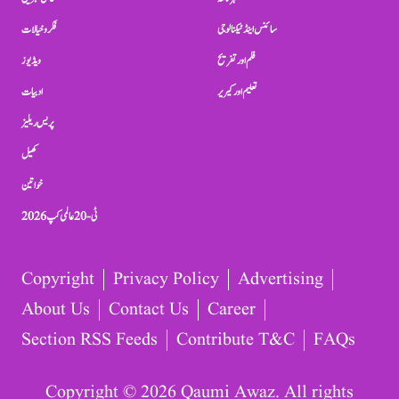
سائنس اینڈ ٹیکنالوجی
فکر و خیالات
فلم اور تفریح
ویڈیوز
تعلیم اور کیریر
ادبیات
پریس ریلیز
کھیل
خواتین
ٹی-20 عالمی کپ 2026
Copyright
Privacy Policy
Advertising
About Us
Contact Us
Career
Section RSS Feeds
Contribute T&C
FAQs
Copyright © 2026 Qaumi Awaz. All rights