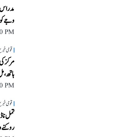
مدراس ہا
وجے کو ن
40 PM
قومی خبری
مرکز کی 
ہاتھ، مل
00 PM
قومی خبری
تمل ناڈو
روکنے و