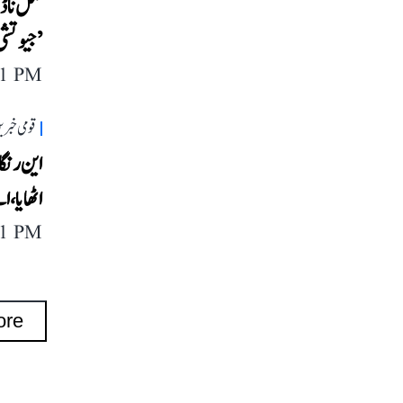
تمل ناڈ
’جیوتشی
11 PM
قومی خبری
این رنگا
اٹھایا، 
11 PM
ore