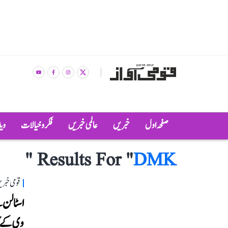
صفحہ اول
خبریں
عالمی خبریں
فکر و خیالات
وی
"
Results For "
DMK
قومی خبری
اسٹالن س
وی کے ک