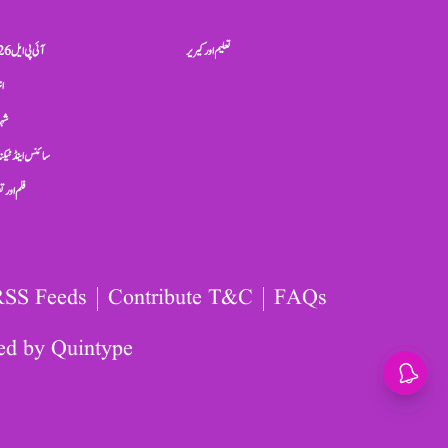
تعلیم اور کیریر
آئی پی ایل 2026
ان
شہر
سائنس اینڈ ٹیکن
فلم اور 
RSS Feeds
Contribute T&C
FAQs
ed by
Quintype