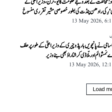
و: مخالفت کے بعد وجے حکومت کا یو-ٹرن، وزیر اعلیٰ کے
‘ رِکی رادھن پنڈت کی بطور خصوصی مشیر تقرری منسوخ
13 May 2026, 6:
ں
 سامی نے پانچویں بار پڈوچیری کے وزیر اعلیٰ کے طور پر حلف
اے نمشوائم اور ملّاڈی کرشنا راؤ بھی بنے وزیر
13 May 2026, 12:
Load m