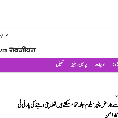
ہجر کو
ڈیوز
ادبیات
پریس ریلیز
کھیل
ں
ے ناراض پنیرسیلوم جلد تھام سکتے ہیں تھلاپتی وجئے کی پارٹی ٹی
ا دامن