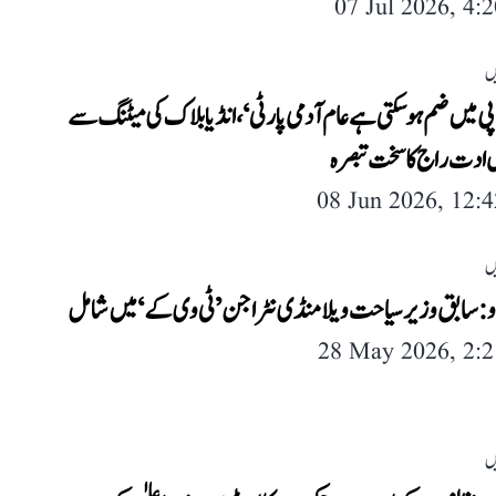
07 Jul 2026, 4:
ں
ی میں ضم ہو سکتی ہے عام آدمی پارٹی‘، انڈیا بلاک کی میٹنگ سے
 ادت راج کا سخت تبصرہ
08 Jun 2026, 12:
ں
و: سابق وزیر سیاحت ویلامنڈی نٹراجن ’ٹی وی کے‘ میں شامل
28 May 2026, 2:
ں