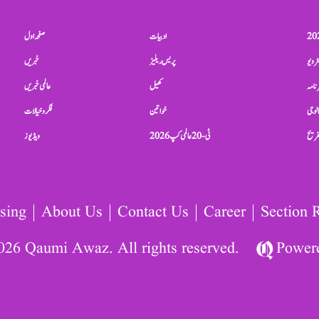
ادبیات
صفحہ اول
ٹرویو
پریس ریلیز
خبریں
نامہ
کھیل
عالمی خبریں
الوجی
خواتین
فکر و خیالات
تفریح
ٹی-20 عالمی کپ 2026
ویڈیوز
sing
About Us
Contact Us
Career
Section 
026 Qaumi Awaz. All rights reserved.
Power