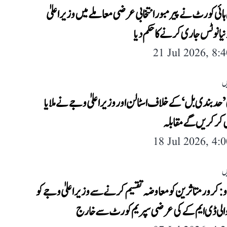
ئی کورٹ نے پیرمبور انتخابی عرضی معاملے میں وزیر اعلیٰ
یا نوٹس جاری کرنے کا حکم دیا
21 Jul 2026, 8:
ں
’حدبندی بل‘ کے خلاف اسٹالن اور وزیر اعلیٰ وجے نے ملایا
 کر کریں گے مقابلہ
18 Jul 2026, 4:
ں
: کرور متاثرین کو معاوضہ تقسیم کرنے سے وزیر اعلیٰ وجے کو
الی ڈی ایم کے کی عرضی سپریم کورٹ سے خارج