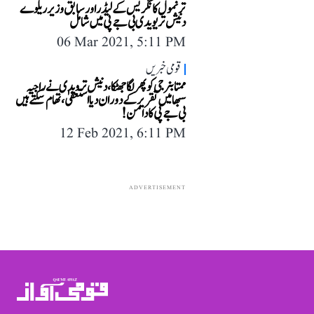
ترنمول کانگریس کے لیڈر اور سابق وزیر ریلوے
دنیش تریویدی بی جے پی میں شامل
06 Mar 2021, 5:11 PM
قومی خبریں
ممتا بنرجی کو پھر لگا جھٹکا، دنیش ترویدی نے راجیہ
سبھا میں تقریر کے دوران دیا استعفیٰ، تھام سکتے ہیں
بی جے پی کا دامن!
12 Feb 2021, 6:11 PM
ADVERTISEMENT