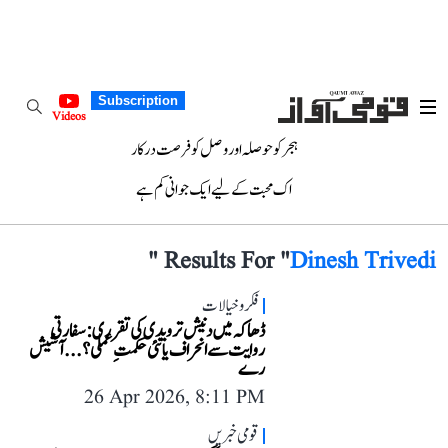
Subscription
Videos
ہجر کو حوصلہ اور وصل کو فرصت درکار
اک محبت کے لیے ایک جوانی کم ہے
"
Results For "
Dinesh Trivedi
فکر و خیالات
ڈھاکہ میں دنیش ترویدی کی تقرری: سفارتی
روایت سے انحراف یا نئی حکمتِ عملی؟...آشیش
رے
26 Apr 2026, 8:11 PM
قومی خبریں