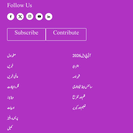
Follow Us
Subscribe
Contribute
آئی پی ایل 2026
صفحہ اول
انٹرویو
خبریں
شہرنامہ
عالمی خبریں
سائنس اینڈ ٹیکنالوجی
فکر و خیالات
فلم اور تفریح
ویڈیوز
تعلیم اور کیریر
ادبیات
پریس ریلیز
کھیل