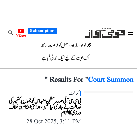
Subscription
Videos
ہجر کو حوصلہ اور وصل کو فرصت درکار
اک محبت کے لیے ایک جوانی کم ہے
"
Results For "
Court Summon
کرکٹ
بی سی سی آئی صدر متھن منہاس کو جموں و کشمیر کی
عدالت نے جاری کیا سمن، عدالتی احکام کی خلاف
ورزی کا الزام
28 Oct 2025, 3:11 PM