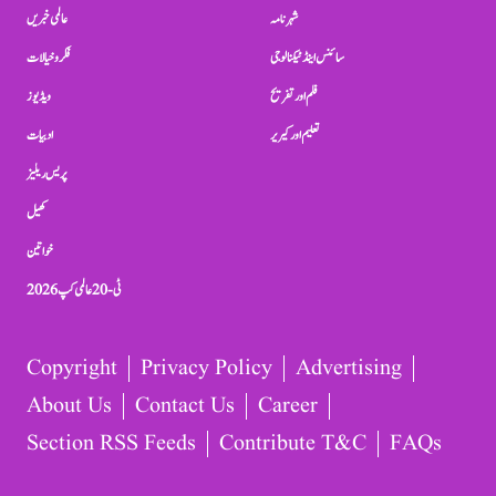
شہرنامہ
عالمی خبریں
سائنس اینڈ ٹیکنالوجی
فکر و خیالات
فلم اور تفریح
ویڈیوز
تعلیم اور کیریر
ادبیات
پریس ریلیز
کھیل
خواتین
ٹی-20 عالمی کپ 2026
Copyright
Privacy Policy
Advertising
About Us
Contact Us
Career
Section RSS Feeds
Contribute T&C
FAQs