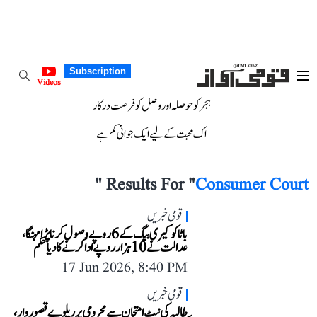
Subscription
Videos
ہجر کو حوصلہ اور وصل کو فرصت درکار
اک محبت کے لیے ایک جوانی کم ہے
"
Results For "
Consumer Court
قومی خبریں
باٹا کو کیری بیگ کے 6 روپے وصول کرنا پڑا مہنگا،
عدالت نے 10 ہزار روپے ادا کرنے کا دیا حکم
17 Jun 2026, 8:40 PM
قومی خبریں
طالبہ کی نیٹ امتحان سے محرومی پر ریلوے قصوروار،