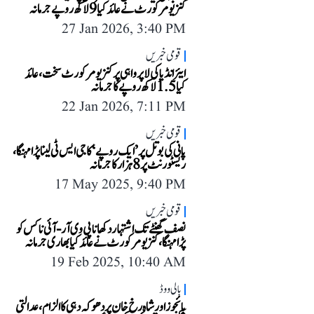
کنزیومر کورٹ نے عائد کیا 9 لاکھ روپے جرمانہ
27 Jan 2026, 3:40 PM
قومی خبریں
ایئر انڈیا کی لاپرواہی پر کنزیومر کورٹ سخت، عائد
کیا 1.5 لاکھ روپے کا جرمانہ
22 Jan 2026, 7:11 PM
قومی خبریں
پانی کی بوتل پر ’ایک روپے‘ کا جی ایس ٹی لینا پڑا مہنگا،
ریسٹورنٹ پر 8 ہزار کا جرمانہ
17 May 2025, 9:40 PM
قومی خبریں
نصف گھنٹے تک اشتہار دکھانا پی وی آر-آئی ناکس کو
پڑا مہنگا، کنزیومر کورٹ نے عائد کیا بھاری جرمانہ
19 Feb 2025, 10:40 AM
بالی ووڈ
بائجوز اور شاہ رخ خان پر دھوکہ دہی کا الزام، عدالتی