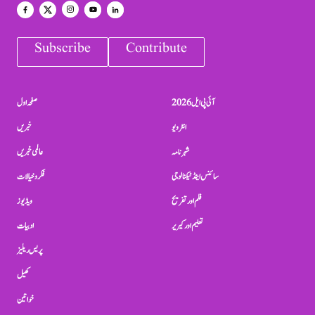
Subscribe
Contribute
آئی پی ایل 2026
صفحہ اول
انٹرویو
خبریں
شہرنامہ
عالمی خبریں
سائنس اینڈ ٹیکنالوجی
فکر و خیالات
فلم اور تفریح
ویڈیوز
تعلیم اور کیریر
ادبیات
پریس ریلیز
کھیل
خواتین