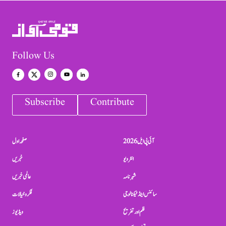
Follow Us
Subscribe
Contribute
آئی پی ایل 2026
صفحہ اول
انٹرویو
خبریں
شہرنامہ
عالمی خبریں
سائنس اینڈ ٹیکنالوجی
فکر و خیالات
فلم اور تفریح
ویڈیوز