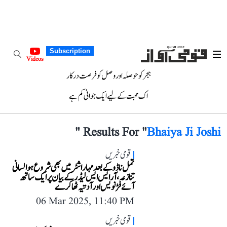
Subscription
Videos
ہجر کو حوصلہ اور وصل کو فرصت درکار
اک محبت کے لیے ایک جوانی کم ہے
"
Results For "
Bhaiya Ji Joshi
قومی خبریں
تمل ناڈو کے بعد مہاراشٹر میں بھی شروع ہوا لسانی
تنازعہ، آر ایس ایس لیڈر کے بیان پر ایک ساتھ
آئے فڑنویس اور آدتیہ ٹھاکرے
06 Mar 2025, 11:40 PM
قومی خبریں