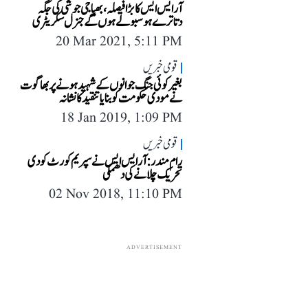
آر ایس ایس کا بڑا فیصلہ، بھیا جی جوشی کی جگہ
دتاترے ہوسبولے ہوں گے جنرل سکریٹری
20 Mar 2021, 5:11 PM
قومی خبریں
بغیر کوئی جنگ جوانوں کے شہید ہونے پر بھاگوت
نے مودی حکومت کو بنایا تنقید کا نشانہ
18 Jan 2019, 1:09 PM
قومی خبریں
رام مندر: آر ایس ایس نے سپریم کورٹ کو دی
تحریک چلانے کی دھمکی
02 Nov 2018, 11:10 PM
ADVERTISEMENT