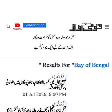
Subscription
Videos
ہجر کو حوصلہ اور وصل کو فرصت درکار
اک محبت کے لیے ایک جوانی کم ہے
"
Results For "
Bay of Bengal
قومی خبریں
خلیجِ بنگال میں کم دباؤ کا نظام، جنوبی بنگال میں طوفانی
بارش کا خدشہ
01 Jul 2026, 6:00 PM
قومی خبریں
تمل ناڈو: مچھلی پکڑنے پر عائد پابندی آج ختم، 61