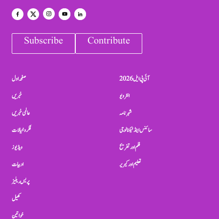
Subscribe
Contribute
آئی پی ایل 2026
صفحہ اول
انٹرویو
خبریں
شہرنامہ
عالمی خبریں
سائنس اینڈ ٹیکنالوجی
فکر و خیالات
فلم اور تفریح
ویڈیوز
تعلیم اور کیریر
ادبیات
پریس ریلیز
کھیل
خواتین