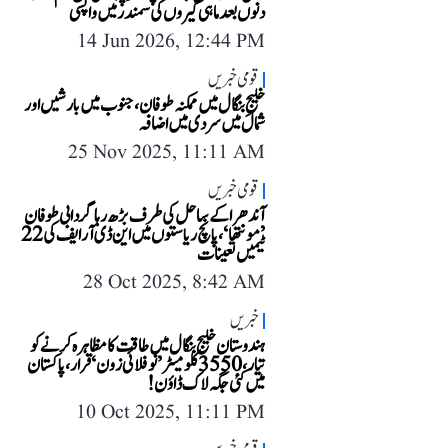
دنوں بعد ماہی گیروں کی سمندر میں واپسی
14 Jun 2026, 12:44 PM
قومی خبریں
خلیجِ بنگال میں ممکنہ طوفان، جنوب میں بارشیں اور
شمال میں سردی میں اضافہ
25 Nov 2025, 11:11 AM
قومی خبریں
آندھرا کے ساحل کی طرف بڑھ رہا گردابی طوفان
’مونتھا‘ ، پانچ ریاستوں میں این ڈی آر ایف کی 22
ٹیمیں تعینات
28 Oct 2025, 8:42 AM
خبریں
ہندوستان خلیج بنگال میں طاقت کا مظاہرہ کرنے کو
تیار، 3550 کلومیٹر ’نو فلائی زون‘ قرار، پاکستان
میں کئی جگہ لاک ڈاؤن!
10 Oct 2025, 11:11 PM