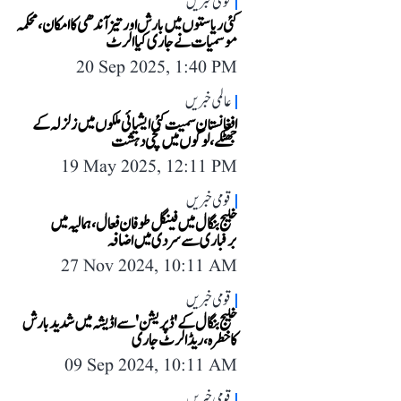
قومی خبریں
کئی ریاستوں میں بارش اور تیز آندھی کا امکان، محکمہ
موسمیات نے جاری کیا الرٹ
20 Sep 2025, 1:40 PM
عالمی خبریں
افغانستان سمیت کئی ایشیائی ملکوں میں زلزلہ کے
جھٹکے، لوگوں میں مچی دہشت
19 May 2025, 12:11 PM
قومی خبریں
خلیج بنگال میں فینگل طوفان فعال، ہمالیہ میں
برفباری سے سردی میں اضافہ
27 Nov 2024, 10:11 AM
قومی خبریں
خلیج بنگال کے 'ڈپریشن' سے اڈیشہ میں شدید بارش
کا خطرہ، ریڈ الرٹ جاری
09 Sep 2024, 10:11 AM
قومی خبریں