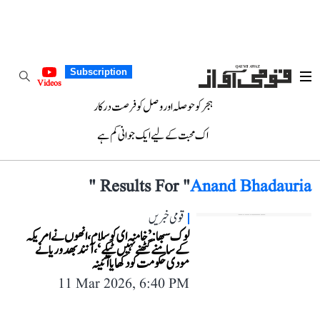
Subscription
Videos
ہجر کو حوصلہ اور وصل کو فرصت درکار
اک محبت کے لیے ایک جوانی کم ہے
"
Results For "
Anand Bhadauria
قومی خبریں
لوک سبھا: ’خامنہ ای کو سلام، انھوں نے امریکہ
کے سامنے گھٹنے نہیں ٹیکے‘، آنند بھدوریا نے
مودی حکومت کو دکھایا آئینہ
11 Mar 2026, 6:40 PM