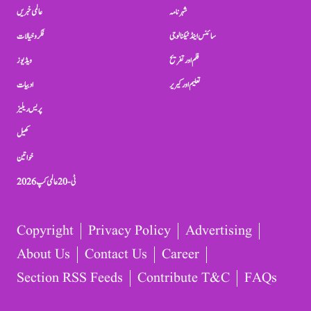
شہرنامہ
عالمی خبریں
سائنس اینڈ ٹیکنالوجی
فکر و خیالات
فلم اور تفریح
ویڈیوز
تعلیم اور کیریر
ادبیات
پریس ریلیز
کھیل
خواتین
ٹی-20 عالمی کپ 2026
Copyright
Privacy Policy
Advertising
About Us
Contact Us
Career
Section RSS Feeds
Contribute T&C
FAQs