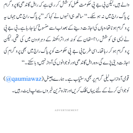
والے ہیں، لیکن بی جے پی حکومت مکمل کوشش کر رہی ہے کہ راہل گاندھی کا پروگرام
پریاگ راج میں نہ ہو سکے۔‘‘ ساتھ ہی انہوں نے کہا کہ ’’پریاگ راج میں جہاں یہ
پروگرام ہونا تھا، وہاں کی اجازت دینے کے بعد اب اسے منسوخ کیا جا رہا ہے۔ بی جے پی
نے ایسی ہی کوشش راجستھان کے کوٹہ اور اتراکھنڈ کے دہرادون میں کی تھی، لیکن
پروگرام ہو کر رہا تھا۔ اسی طرح بی جے پی حکومت کو پریاگ راج میں بھی پروگرام کی
اجازت دینی پڑے گی، وہ راہل گاندھی اور نوجوانوں کی آواز نہیں دبا سکتے۔‘‘
قومی آواز اب ٹیلی گرام پر بھی دستیاب ہے۔ ہمارے چینل (
qaumiawaz@
)
کو جوائن کرنے کے لئے یہاں کلک کریں اور تازہ ترین خبروں سے اپ ڈیٹ رہیں۔
ADVERTISEMENT