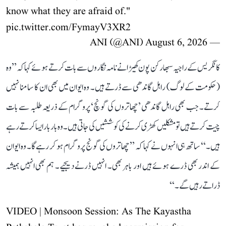
know what they are afraid of."
pic.twitter.com/FymayV3XR2
August 6, 2026
— ANI (@ANI)
کانگریس کے راجیہ سبھا رکن پون کھیڑا نے نامہ نگاروں سے بات کرتے ہوئے کہا کہ ’’وہ
(حکومت کے لوگ) راہل گاندھی سے ڈرتے ہیں۔ وہ ایوان میں بھی ان کا سامنا نہیں
کرتے۔ جب بھی راہل گاندھی ’چھاتروں کی گونچ‘ پروگرام کے ذریعہ طلبہ سے بات
چیت کرتے ہیں تو مشکلیں کھڑی کرنے کی کوششیں کی جاتی ہیں۔ وہ بار بار ایسا کرتے رہے
ہیں۔‘‘ ساتھ ہی انہوں نے کہا کہ ’’چھاتروں کی گونج پروگرام ہو کر رہے گا۔ وہ ایوان
کے اندر بھی ڈرے ہوئے ہیں اور باہر بھی۔ انہیں ڈرنے دیجیے۔ ہم بھی انہیں ہمیشہ
ڈراتے رہیں گے۔‘‘
VIDEO | Monsoon Session: As The Kayastha