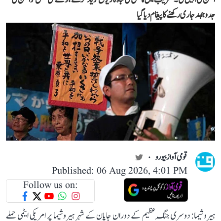
جدوجہد جاری رکھنے کا پیغام دیا گیا
قومی آواز بیورو
Published: 06 Aug 2026, 4:01 PM
Follow us on:
ہیروشیما: دوسری جنگِ عظیم کے دوران جاپان کے شہر ہیروشیما پر امریکی ایٹمی حملے