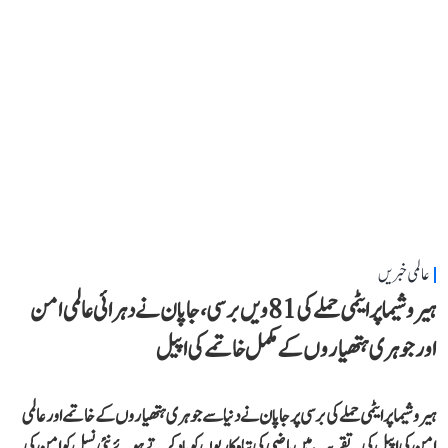
عالمی خبریں
ہیروشیما پر ایٹمی حملے کی 81ویں برسی، جاپان نے دہرائی عالمی امن
اور جوہری ہتھیاروں کے مکمل خاتمے کی اپیل
ہیروشیما پر ایٹمی حملے کی برسی پر جاپان نے دنیا سے جوہری ہتھیاروں کے خاتمے اور عالمی
امن کی اپیل کی۔ تقریب میں ماضی کی تباہ کاریوں کو یاد کرتے ہوئے نئی نسل کو امن کی