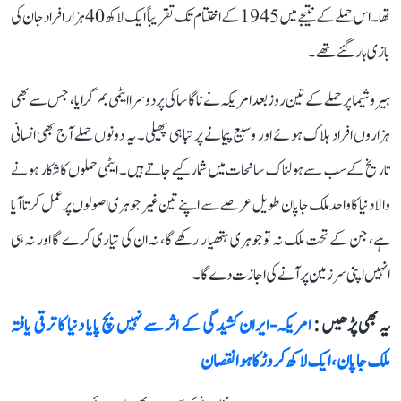
تھا۔ اس حملے کے نتیجے میں 1945 کے اختتام تک تقریباً ایک لاکھ 40 ہزار افراد جان کی
بازی ہار گئے تھے۔
ہیروشیما پر حملے کے تین روز بعد امریکہ نے ناگاساکی پر دوسرا ایٹمی بم گرایا، جس سے بھی
ہزاروں افراد ہلاک ہوئے اور وسیع پیمانے پر تباہی پھیلی۔ یہ دونوں حملے آج بھی انسانی
تاریخ کے سب سے ہولناک سانحات میں شمار کیے جاتے ہیں۔ ایٹمی حملوں کا شکار ہونے
والا دنیا کا واحد ملک جاپان طویل عرصے سے اپنے تین غیر جوہری اصولوں پر عمل کرتا آیا
ہے، جن کے تحت ملک نہ تو جوہری ہتھیار رکھے گا، نہ ان کی تیاری کرے گا اور نہ ہی
انہیں اپنی سرزمین پر آنے کی اجازت دے گا۔
یہ بھی پڑھیں :
امریکہ-ایران کشیدگی کے اثر سے نہیں بچ پایا دنیا کا ترقی یافتہ
ملک جاپان، ایک لاکھ کروڑ کا ہوا نقصان