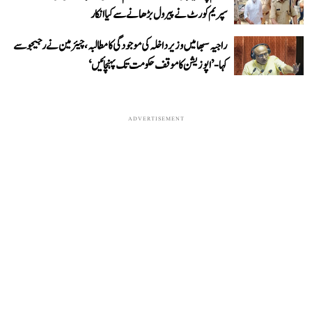
سپریم کورٹ نے پیرول بڑھانے سے کیا انکار
راجیہ سبھا میں وزیر داخلہ کی موجودگی کا مطالبہ، چیئرمین نے رجیجو سے
کہا- ’اپوزیشن کا موقف حکومت تک پہنچائیں‘
ADVERTISEMENT