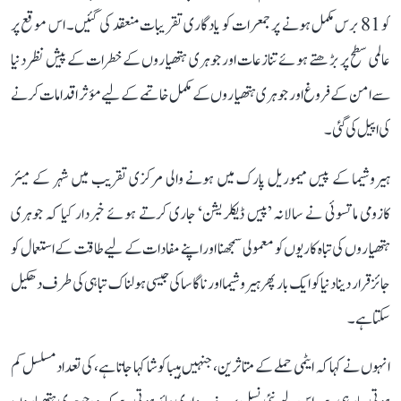
کو 81 برس مکمل ہونے پر جمعرات کو یادگاری تقریبات منعقد کی گئیں۔ اس موقع پر
عالمی سطح پر بڑھتے ہوئے تنازعات اور جوہری ہتھیاروں کے خطرات کے پیش نظر دنیا
سے امن کے فروغ اور جوہری ہتھیاروں کے مکمل خاتمے کے لیے مؤثر اقدامات کرنے
کی اپیل کی گئی۔
ہیروشیما کے پیس میموریل پارک میں ہونے والی مرکزی تقریب میں شہر کے میئر
کازومی ماتسوئی نے سالانہ ’پیس ڈیکلریشن‘ جاری کرتے ہوئے خبردار کیا کہ جوہری
ہتھیاروں کی تباہ کاریوں کو معمولی سمجھنا اور اپنے مفادات کے لیے طاقت کے استعمال کو
جائز قرار دینا دنیا کو ایک بار پھر ہیروشیما اور ناگاساکی جیسی ہولناک تباہی کی طرف دھکیل
سکتا ہے۔
انہوں نے کہا کہ ایٹمی حملے کے متاثرین، جنہیں ہیباکوشا کہا جاتا ہے، کی تعداد مسلسل کم