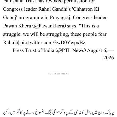
Pathshala Trust has revoked permission for
Congress leader Rahul Gandhi's 'Chhatron Ki
Goonj' programme in Prayagraj, Congress leader
Pawan Khera (
@Pawankhera
) says, "This is a
struggle, we will be struggling, these people fear
Rahulâ¦
pic.twitter.com/3wD0YwpxBz
August 6,
— Press Trust of India (@PTI_News)
2026
ADVERTISEMENT
پریاگ راج میں راہل گاندھی کے پروگرام کی بکنگ منسوخ ہونے پر کانگریس رکن