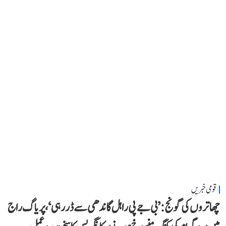
قومی خبریں
چھاتروں کی گونج: ’بی جے پی راہل گاندھی سے ڈر رہی‘، پریاگ راج