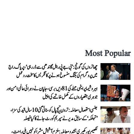
Most Popular
چھاتروں کی گونج: ’بی جے پی راہل گاندھی سے ڈر رہی‘، پریاگ راج
میں پروگرام کی بکنگ منسوخ ہونے پر کانگریس کا سخت ردعمل
ہیروشیما پر ایٹمی حملے کی 81ویں برسی، جاپان نے دہرائی عالمی امن اور
جوہری ہتھیاروں کے مکمل خاتمے کی اپیل
جنسی استحصال معاملہ: ترون تیج پال کو سنائی گئی 10 سال قید کی سزا،
’تہلکہ‘ کے سابق مدیر نے سپریم کورٹ جانے کا کیا فیصلہ
لکھیم پور کھیری تشدد معاملہ: ملزم آشیش مشرا کو نہیں ملی راحت،