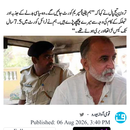
ترون تیج پال نے کہا کہ ’’ہم یقیناً سپریم کورٹ جائیں گے۔ وہ سیاسی بدلے کے جذبہ اور
تہلکہ کے کام کی وجہ سے میرے پیچھے پڑے ہیں۔ ہم نے ٹرائل کورٹ میں 7.5 سال
تک کیس لڑا تھا اور بری ہوئے تھے۔‘‘
قومی آواز بیورو
Published: 06 Aug 2026, 3:40 PM