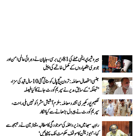
ہیروشیما پر ایٹمی حملے کی 81ویں برسی، جاپان نے دہرائی عالمی امن اور
جوہری ہتھیاروں کے مکمل خاتمے کی اپیل
جنسی استحصال معاملہ: ترون تیج پال کو سنائی گئی 10 سال قید کی سزا،
’تہلکہ‘ کے سابق مدیر نے سپریم کورٹ جانے کا کیا فیصلہ
لکھیم پور کھیری تشدد معاملہ: ملزم آشیش مشرا کو نہیں ملی راحت،
سپریم کورٹ نے پیرول بڑھانے سے کیا انکار
راجیہ سبھا میں وزیر داخلہ کی موجودگی کا مطالبہ، چیئرمین نے رجیجو سے
کہا- ’اپوزیشن کا موقف حکومت تک پہنچائیں‘