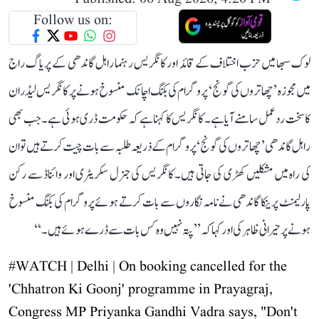
Follow us on:
لوک سبھا میں حزب اختلاف کے قائد اور کانگریس رہنما راہل گاندھی کے پریاگ راج
میں مجوزہ ’چھاتروں کی گونج‘ پروگرام کی بکنگ اچانک منسوخ ہونے پر کانگریس لیڈران
کا سخت ردعمل سامنے آیا ہے۔ کانگریس کا کہنا ہے کہ حکومت ڈری ہوئی ہے۔ جب بھی
راہل گاندھی ’چھاتروں کی گونج‘ پروگرام کے ذریعہ طلبہ سے بات چیت کرتے ہیں تو ان
کی راہ میں مشکلیں کھڑی کی جاتی ہیں۔ کانگریس کی جنرل سکریٹری اور وائناڈ سے رکن
پارلیمنٹ پرینکا گاندھی نے نامہ نگاروں سے بات کرتے ہوئے پروگرام کی بکنگ منسوخ
ہونے پر حیرانی ظاہر کی اور کہا کہ ’’پتہ نہیں وہ کس بات سے ڈرے ہوئے ہیں۔‘‘
#WATCH
| Delhi | On booking cancelled for the
'Chhatron Ki Goonj' programme in Prayagraj,
Congress MP Priyanka Gandhi Vadra says, "Don't