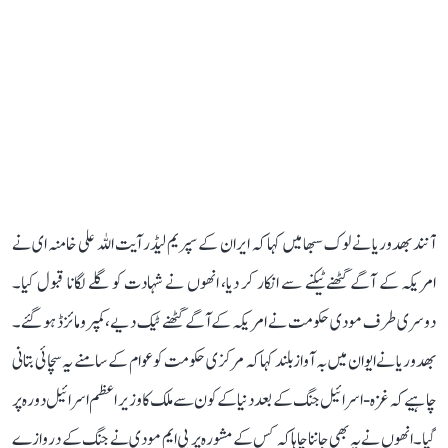
آنند بھدوریا نے لوک سبھا میں کہا کہ ایران کے سپریم لیڈر آیت اللہ علی خامنہ ای نے
امریکہ کے آگے گھٹنے ٹیکنے سے انکار کر دیا، انھوں نے شہادت کو گلے لگانا قبول کیا۔
دوسری طرف مودی حکومت نے امریکہ کے آگے گھٹنے ٹیک دیے، کمپرومائزڈ ہو گئے۔
بھدوریا نے ایوان میں بہ آواز بلند کہا کہ مرکزی حکومت کو عوام کے سامنے یہ سچائی بتانی
چاہیے کہ غزہ-اسرائیل جنگ کے بعد دنیا کے کون سے ملک کا وزیر اعظم اسرائیل دورہ پر
گیا۔ انھوں نے یہ بھی جاننا چاہا کہ کس کے مشورہ پر پی ایم مودی نے جنگ کے دروازے