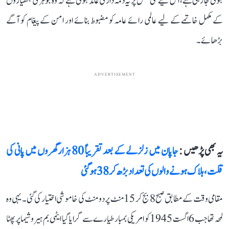
ہوتی جا رہی ہے، اس لیے نئی نسل پر یہ ذمہ داری عائد ہوتی ہے کہ وہ جوہری ہتھیاروں
کے مکمل خاتمے کے لیے عالمی رائے عامہ کو مضبوط بنائے اور امن کے پیغام کو آگے
بڑھائے۔
ADVERTISEMENT
یہ بھی پڑھیں :
جاپان میں زلزلے کے بعد تقریباً 80 ہزار گھروں میں پانی کی
قلت، ہلاک ہونے والوں کی تعداد بڑھ کر 38 ہو گئی
مقامی وقت کے مطابق صبح 8 بج کر 15 منٹ پر دو منٹ کی خاموشی اختیار کی گئی۔ یہی وہ
لمحہ تھا جب 6 اگست 1945 کو امریکی بمبار طیارے سے گرایا گیا ایٹمی بم ہیروشیما پر پھٹا