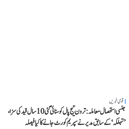
قومی خبریں
جنسی استحصال معاملہ: ترون تیج پال کو سنائی گئی 10 سال قید کی سزا،
’تہلکہ‘ کے سابق مدیر نے سپریم کورٹ جانے کا کیا فیصلہ