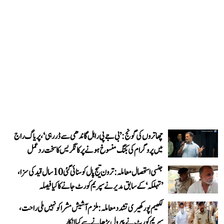
چھاتروں کی گونج: ’بی جے پی راہل گاندھی سے ڈر رہی‘، پریاگ راج
میں پروگرام کی بکنگ منسوخ ہونے پر کانگریس کا سخت ردعمل
جنسی استحصال معاملہ: ترون تیج پال کو سنائی گئی 10 سال قید کی سزا،
’تہلکہ‘ کے سابق مدیر نے سپریم کورٹ جانے کا کیا فیصلہ
لکھیم پور کھیری تشدد معاملہ: ملزم آشیش مشرا کو نہیں ملی راحت،
سپریم کورٹ نے پیرول بڑھانے سے کیا انکار