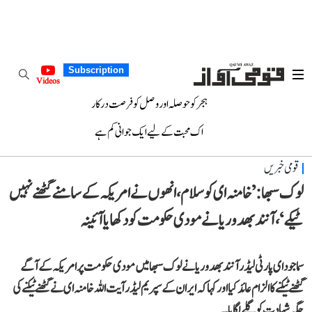
Subscription
Videos
ہجر کو حوصلہ اور وصل کو فرصت درکار
اک محبت کے لیے ایک جوانی کم ہے
قومی خبریں
لوک سبھا: ’خامنہ ای کو سلام، انھوں نے امریکہ کے سامنے گھٹنے نہیں
ٹیکے‘، آنند بھدوریا نے مودی حکومت کو دکھایا آئینہ
سماجودای پارٹی لیڈر آنند بھدوریا نے لوک سبھا میں مودی حکومت پر امریکہ کے آگے
گھٹنے ٹیکنے کا الزام عائد کیا اور کہا کہ ایران کے سپریم لیڈر آیت اللہ خامنہ ای نے گھٹنے ٹیکنے کی
جگہ شہادت کو گلے لگایا۔