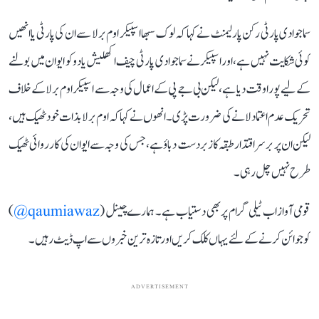
سماجوادی پارٹی رکن پارلیمنٹ نے کہا کہ لوک سبھا اسپیکر اوم برلا سے ان کی پارٹی یا انھیں
کوئی شکایت نہیں ہے، اور اسپیکر نے سماجوادی پارٹی چیف اکھلیش یادو کو ایوان میں بولنے
کے لیے پورا وقت دیا ہے، لیکن بی جے پی کے اعمال کی وجہ سے اسپیکر اوم برلا کے خلاف
تحریک عدم اعتماد لانے کی ضرورت پڑی۔ انھوں نے کہا کہ اوم برلا بذات خود ٹھیک ہیں،
لیکن ان پر برسراقتدار طبقہ کا زبردست دباؤ ہے، جس کی وجہ سے ایوان کی کارروائی ٹھیک
طرح نہیں چل رہی۔
قومی آواز اب ٹیلی گرام پر بھی دستیاب ہے۔ ہمارے چینل (
qaumiawaz@
)
کو جوائن کرنے کے لئے یہاں کلک کریں اور تازہ ترین خبروں سے اپ ڈیٹ رہیں۔
ADVERTISEMENT