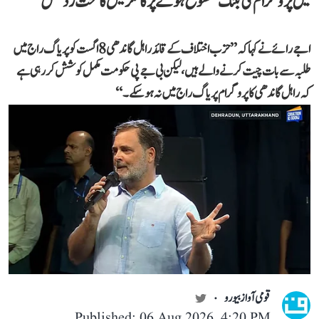
میں پروگرام کی بکنگ منسوخ ہونے پر کانگریس کا سخت ردعمل
اجے رائے نے کہا کہ ’’حزب اختلاف کے قائد راہل گاندھی 8 اگست کو پریاگ راج میں
طلبہ سے بات چیت کرنے والے ہیں، لیکن بی جے پی حکومت مکمل کوشش کر رہی ہے
کہ راہل گاندھی کا پروگرام پریاگ راج میں نہ ہو سکے۔‘‘
قومی آواز بیورو
Published: 06 Aug 2026, 4:20 PM