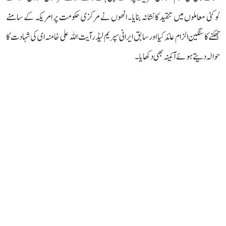
کو کئی معاملوں میں تنقید کا نشانہ بنایا۔ انھوں نے مرکزی حکومت پر امریکہ کے سامنے
جھکنے کا سنگین الزام عائد کیا اور سابق ایرانی سپریم لیڈر آیت اللہ علی خامنہ ای کی شہادت کا
حوالہ دیتے ہوئے آئینہ بھی دکھایا۔