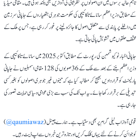
تاہم حالیہ برسوں میں ان اصولوں پر نظرثانی کی آوازیں بھی بلند ہوئی ہیں۔ مقامی میڈیا
کے مطابق وزیر اعظم سانائے تاکائیچی کی حکومت جوہری ہتھیاروں کے جاپانی سرزمین
میں داخلے پر پابندی سے متعلق اصول کا جائزہ لینے پر غور کر رہی ہے، جس پر ملک کے
مختلف حلقوں میں تشویش پائی جاتی ہے۔
جاپانی اخبار ٹوکیو شمبن کی رپورٹ کے مطابق اکتوبر 2025 میں سانائے تاکائیچی کے
وزیر اعظم بننے کے بعد سے ملک کے 36 صوبوں کی 128 مقامی اسمبلیوں نے جاپانی
پارلیمنٹ کو قراردادیں بھیج کر مطالبہ کیا ہے کہ تینوں غیر جوہری اصولوں کو بغیر کسی
تبدیلی کے برقرار رکھا جائے۔ یہ اب تک کی سب سے بڑی عوامی و سیاسی حمایت تصور کی
جا رہی ہے۔
قومی آواز اب ٹیلی گرام پر بھی دستیاب ہے۔ ہمارے چینل (
qaumiawaz@
)
کو جوائن کرنے کے لئے یہاں کلک کریں اور تازہ ترین خبروں سے اپ ڈیٹ رہیں۔