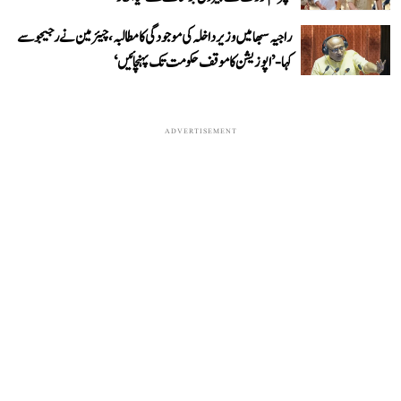
راجیہ سبھا میں وزیر داخلہ کی موجودگی کا مطالبہ، چیئرمین نے رجیجو سے
کہا- ’اپوزیشن کا موقف حکومت تک پہنچائیں‘
ADVERTISEMENT