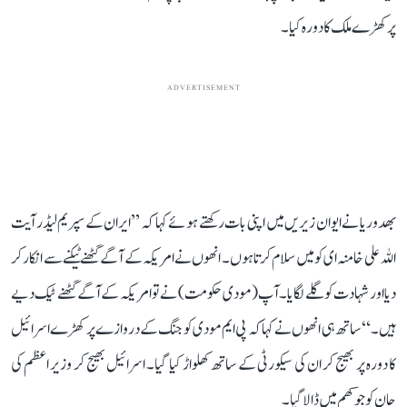
پر کھڑے ملک کا دورہ کیا۔
ADVERTISEMENT
بھدوریا نے ایوان زیریں میں اپنی بات رکھتے ہوئے کہا کہ ’’ایران کے سپریم لیڈر آیت
اللہ علی خامنہ ای کو میں سلام کرتا ہوں۔ انھوں نے امریکہ کے آگے گھٹنے ٹیکنے سے انکار کر
دیا اور شہادت کو گلے لگایا۔ آپ (مودی حکومت) نے تو امریکہ کے آگے گھٹنے ٹیک دیے
ہیں۔‘‘ ساتھ ہی انھوں نے کہا کہ پی ایم مودی کو جنگ کے دروازے پر کھڑے اسرائیل
کا دورہ پر بھیج کر ان کی سیکورٹی کے ساتھ کھلواڑ کیا گیا۔ اسرائیل بھیج کر وزیر اعظم کی
جان کو جوکھم میں ڈالا گیا۔