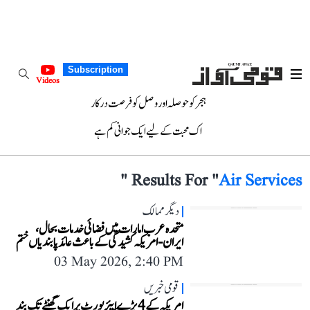
Subscription
Videos
ہجر کو حوصلہ اور وصل کو فرصت درکار
اک محبت کے لیے ایک جوانی کم ہے
"
Results For "
Air Services
دیگر ممالک
متحدہ عرب امارات میں فضائی خدمات بحال،
ایران-امریکہ کشیدگی کے باعث عائد پابندیاں ختم
03 May 2026, 2:40 PM
قومی خبریں
امریکہ کے 4 بڑے ایئرپورٹ پر ایک گھنٹے تک بند