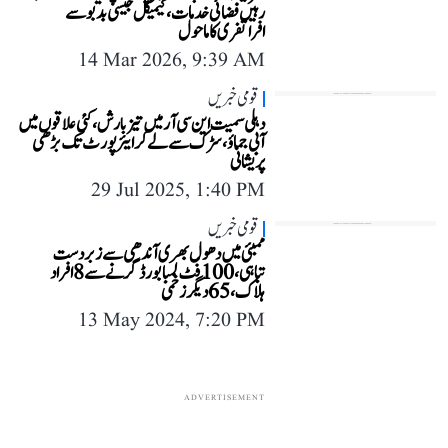
رہیں فضائی خدمات، کیمیکل جیسی بدبو سے
افراتفری کا ماحول
14 Mar 2026, 9:39 AM
قومی خبریں
دہلی سمیت این سی آر میں تیز بارش، کئی علاقوں میں
آبی جماؤ، سڑک سے لے کر ایئر پورٹ تک بڑھی
پریشانی
29 Jul 2025, 1:40 PM
قومی خبریں
ممبئی میں دھول بھری آندھی سے زبردست
تباہی، 100 فُٹ لمبا بورڈ گرنے سے 8 افراد
ہلاک، 65 دیگر زخمی
13 May 2024, 7:20 PM
ADVERTISEMENT