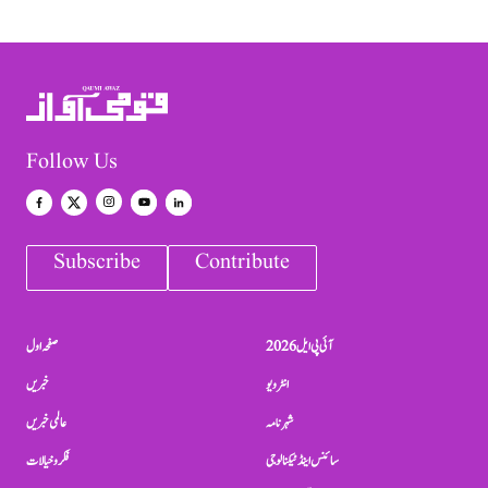
Follow Us
Subscribe
Contribute
آئی پی ایل 2026
صفحہ اول
انٹرویو
خبریں
شہرنامہ
عالمی خبریں
سائنس اینڈ ٹیکنالوجی
فکر و خیالات