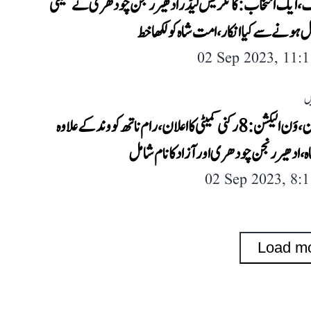
، ایک انتخاب: کانگریس لیڈر ادھیر رنجن چودھری نے کمیٹی
 ہونے سے کیا انکار، امت شاہ کو لکھا خط
02 Sep 2023, 11:
ں
وَن نیشن، وَن الیکشن: 8 رکنی کمیٹی کا اعلان، رام ناتھ کووند کے علاوہ
 ادھیر رنجن چودھری اور آزاد کا نام شامل
02 Sep 2023, 8:
Load m