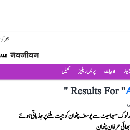
ہجر کو
ڈیوز
ادبیات
پریس ریلیز
کھیل
"
Results For "
ں
ر لوک سبھا سیٹ سے یوسف پٹھان کو جیت ملنے پر جذباتی ہوئے
ھائی عرفان پٹھان