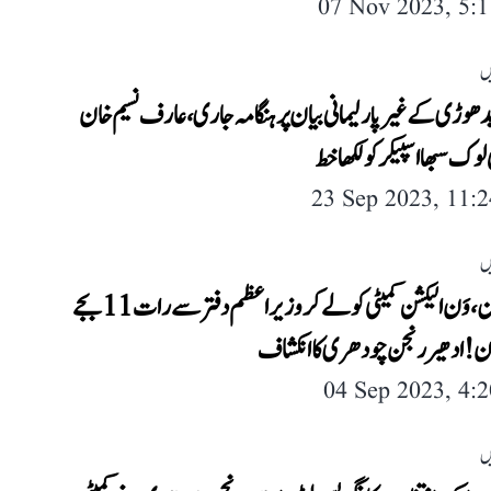
07 Nov 2023, 5:
ں
وڑی کے غیر پارلیمانی بیان پر ہنگامہ جاری، عارف نسیم خان
وک سبھا اسپیکر کو لکھا خط
23 Sep 2023, 11:
ں
وَن نیشن، وَن الیکشن کمیٹی کو لے کر وزیر اعظم دفتر سے رات 11 بجے
 فون! ادھیر رنجن چودھری کا انکشاف
04 Sep 2023, 4:
ں