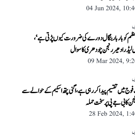
04 Jun 2024, 10:
ں
عظم کو بار بار بنگال دورے کی ضرورت کیوں پڑتی ہے‘،
 لیڈر ادھیر رنجن چودھری کا سوال
09 Mar 2024, 9:
ں
وج میں تقسیم پیدا کر رہی ہے، اگنی پتھ اسکیم کے حوالے سے
جن کا بی جے پی پر سخت حملہ
28 Feb 2024, 1:
ں