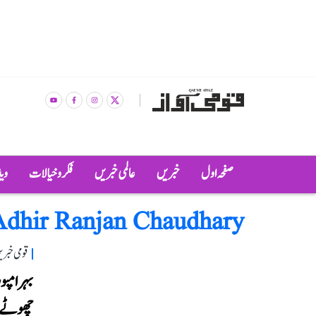
صفحہ اول
خبریں
عالمی خبریں
فکر و خیالات
وی
Adhir Ranjan Chaudhary
قومی خبری
بہرامپو
چھوٹے ب