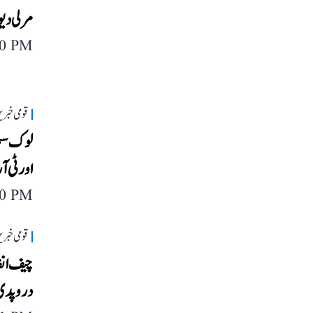
مرلی دی
40 PM
قومی خبری
اور ٹی آ
40 PM
قومی خبری
چیف انف
دروپدی م