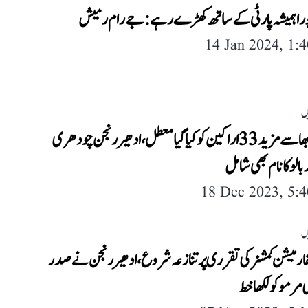
ورا ہمیشہ پارٹی کے ساتھ کھڑے رہے: جے رام رمیش
14 Jan 2024, 1:
ں
لوک سبھا سے مزید 33 اراکین کو کیا گیا معطل، ادھیر رنجن چودھری
ر بالو کا نام بھی شامل
18 Dec 2023, 5:
ں
ارمیشن کمشنر کی تقرری پر تنازعہ شروع، ادھیر رنجن نے صدر
رمو کو لکھا خط