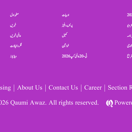
ادبیات
صفحہ اول
ٹرویو
پریس ریلیز
خبریں
نامہ
کھیل
عالمی خبریں
الوجی
خواتین
فکر و خیالات
تفریح
ٹی-20 عالمی کپ 2026
ویڈیوز
sing
About Us
Contact Us
Career
Section 
026 Qaumi Awaz. All rights reserved.
Power