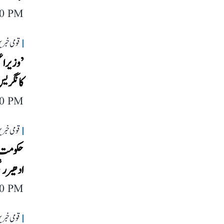
40 PM
قومی خبری
’وزیر ا
کانگریس
20 PM
قومی خبری
حکومت ف
ادھیر رن
40 PM
قومی خبری