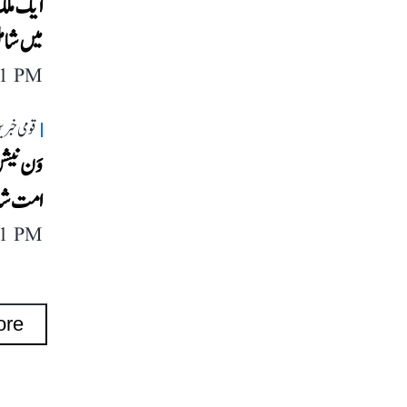
ایک ملک
میں شامل
11 PM
قومی خبری
امت شاہ،
11 PM
ore