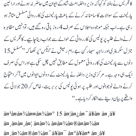
کانگریس نے ہفتہ کو کہا کہ وزیر داخلہ امت شاہ کے ایوان میں حاضر نہ ہونے اور اراکین
پارلیمنٹ کے سوالات کا سامنا نہ کرنے کے باعث پارلیمنٹ کی کارروائی مسلسل متاثر ہو
رہی ہے۔ اب جبکہ موجودہ اجلاس کے صرف 4 روز باقی رہ گئے ہیں، تو انہیں مظاہرہ
کرنے والے طلبہ پر پولیس کی کارروائی کے حوالے سے جواب دینا چاہیے۔ کانگریس کے
جنرل سکریٹری اور راجیہ سبھا رکن جے رام رمیش نے ’ایکس‘ پر لکھا کہ ’’مسلسل 15
دنوں سے پارلیمنٹ کی کارروائی معمول کے مطابق نہیں چل سکی ہے اور اس کی صرف
ایک ہی وجہ ہے۔ مرکزی وزیر داخلہ نے پارلیمنٹ کے دونوں ایوانوں میں آکر احتجاج
کرنے والے نوجوانوں اور طلبہ پر ہوئی پولیس کی بربریت، خاص کر 20 جولائی کے
واقعے پر بیان دینے سے انکار کر دیا ہے۔‘‘
à¤²à¤à¤¾à¤¤à¤¾à¤° 15 à¤¦à¤¿à¤¨à¥à¤ à¤¸à¥
à¤¸à¤à¤¸à¤¦ à¤à¤¾ à¤à¤¾à¤®à¤à¤¾à¤
à¤¸à¤¾à¤®à¤¾à¤¨à¥à¤¯ à¤°à¥à¤ª à¤¸à¥