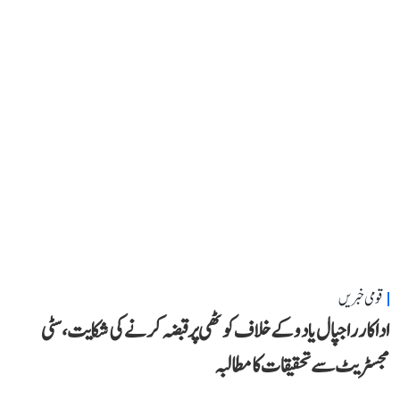
قومی خبریں
اداکار راجپال یادو کے خلاف کوٹھی پر قبضہ کرنے کی شکایت، سٹی
مجسٹریٹ سے تحقیقات کا مطالبہ