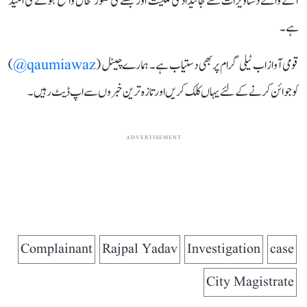
آنے والے دستاویزات سے جائیداد کی ملکیت اور قبضے کی صورتحال واضح ہونے کی امید
ہے۔
قومی آواز اب ٹیلی گرام پر بھی دستیاب ہے۔ ہمارے چینل (
qaumiawaz@
)
کو جوائن کرنے کے لئے یہاں کلک کریں اور تازہ ترین خبروں سے اپ ڈیٹ رہیں۔
ADVERTISEMENT
Complainant
Rajpal Yadav
Investigation
case
City Magistrate