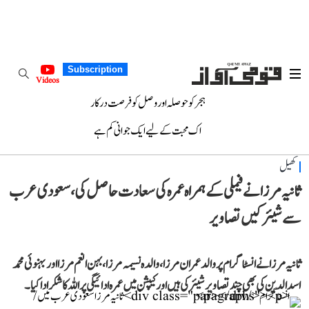
Subscription
Videos
ہجر کو حوصلہ اور وصل کو فرصت درکار
اک محبت کے لیے ایک جوانی کم ہے
کھیل
ثانیہ مرزا نے فیملی کے ہمراہ عمرہ کی سعادت حاصل کی، سعودی عرب
سے شیئر کیں تصاویر
ثانیہ مرزا نے انسٹاگرام پر والد عمران مرزا، والدہ نسیمہ مرزا، بہن انعم مرزا اور بہنوئی محمد
اسدالدین کی بھی چند تصاویر شیئر کی ہیں اور کیپشن میں عمرہ ادائیگی پر اللہ کا شکر ادا کیا۔