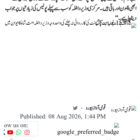
ابھی 4 دن اور باقی ہیں۔ مرکزی وزیر داخلہ کو سب سے پہلے پولیس کی زیادتیوں پر جواب
دینا چاہیے۔‘‘
قومی آواز بیورو
Published: 08 Aug 2026, 1:44 PM
llow us on: