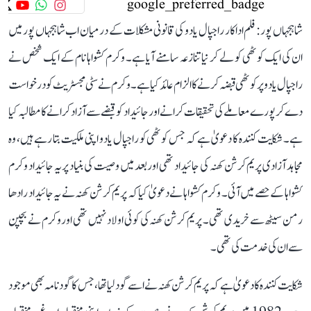
شاہجہاں پور: فلم اداکار راجپال یادو کی قانونی مشکلات کے درمیان اب شاہجہاں پور میں
ان کی ایک کوٹھی کو لے کر نیا تنازعہ سامنے آیا ہے۔ وکرم کشواہا نام کے ایک شخص نے
راجپال یادو پر کوٹھی قبضہ کرنے کا الزام عائد کیا ہے۔ وکرم نے سٹی مجسٹریٹ کو درخواست
دے کر پورے معاملے کی تحقیقات کرانے اور جائیداد کو قبضے سے آزاد کرانے کا مطالبہ کیا
ہے۔ شکایت کنندہ کا دعویٰ ہے کہ جس کوٹھی کو راجپال یادو اپنی ملکیت بتا رہے ہیں، وہ
مجاہد آزادی پریم کرشن کھنہ کی جائیداد تھی اور بعد میں وصیت کی بنیاد پر یہ جائیداد وکرم
کشواہا کے حصے میں آئی۔ وکرم کشواہا نے دعویٰ کیا کہ پریم کرشن کھنہ نے یہ جائیداد رادھا
رمن سیٹھ سے خریدی تھی۔ پریم کرشن کھنہ کی کوئی اولاد نہیں تھی اور وکرم نے بچپن
سے ان کی خدمت کی تھی۔
شکایت کنندہ کا دعویٰ ہے کہ پریم کرشن کھنہ نے اسے گود لیا تھا، جس کا گود نامہ بھی موجود