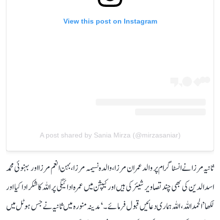
View this post on Instagram
A post shared by Sania Mirza (@mirzasaniar)
ثانیہ مرزا نے انسٹاگرام پر والد عمران مرزا، والدہ نسیمہ مرزا، بہن انعم مرزا اور بہنوئی محمد
اسدالدین کی بھی چند تصاویر شیئر کی ہیں اور کیپشن میں عمرہ ادائیگی پر اللہ کا شکر ادا کیا اور
لکھا ’الحمداللہ، اللہ ہماری دعائیں قبول فرمائے۔‘ مدینہ منورہ میں ثانیہ نے جس ہوٹل میں