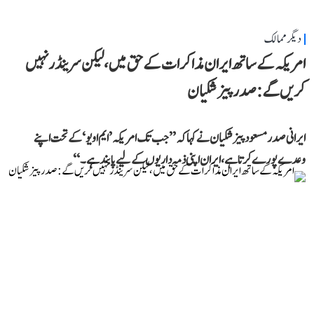
دیگر ممالک
امریکہ کے ساتھ ایران مذاکرات کے حق میں، لیکن سرینڈر نہیں
کریں گے: صدر پیزشکیان
ایرانی صدر مسعود پیزشکیان نے کہا کہ ’’جب تک امریکہ ’ایم او یو‘ کے تحت اپنے
وعدے پورے کرتا ہے، ایران اپنی ذمہ داریوں کے لیے پابند ہے۔‘‘