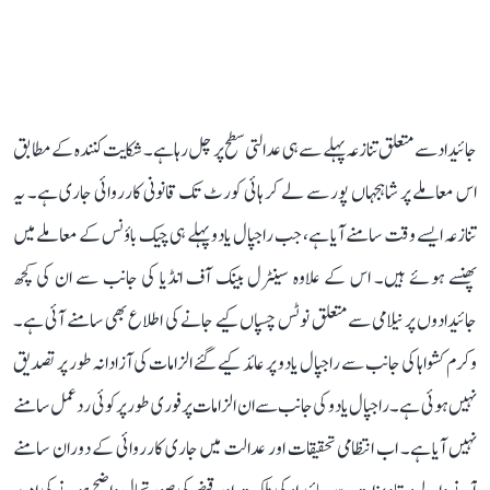
جائیداد سے متعلق تنازعہ پہلے سے ہی عدالتی سطح پر چل رہا ہے۔ شکایت کنندہ کے مطابق
اس معاملے پر شاہجہاں پور سے لے کر ہائی کورٹ تک قانونی کارروائی جاری ہے۔ یہ
تنازعہ ایسے وقت سامنے آیا ہے، جب راجپال یادو پہلے ہی چیک باؤنس کے معاملے میں
پھنسے ہوئے ہیں۔ اس کے علاوہ سینٹرل بینک آف انڈیا کی جانب سے ان کی کچھ
جائیدادوں پر نیلامی سے متعلق نوٹس چسپاں کیے جانے کی اطلاع بھی سامنے آئی ہے۔
وکرم کشواہا کی جانب سے راجپال یادو پر عائد کیے گئے الزامات کی آزادانہ طور پر تصدیق
نہیں ہوئی ہے۔ راجپال یادو کی جانب سے ان الزامات پر فوری طور پر کوئی ردعمل سامنے
نہیں آیا ہے۔ اب انتظامی تحقیقات اور عدالت میں جاری کارروائی کے دوران سامنے