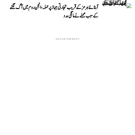
آبنائے ہرمز کے قریب تجارتی جہاز پر حملہ، انجن روم میں آگ لگنے
کے سبب عملے نے مانگی مدد
ADVERTISEMENT