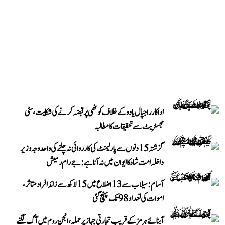
اداکار راجپال یادو کے خلاف کوٹھی پر قبضہ کرنے کی شکایت، سٹی
مجسٹریٹ سے تحقیقات کا مطالبہ
گزشتہ 15 دنوں سے پارلیمنٹ کی کارروائی نہ چلنے کی واحد وجہ وزیر
داخلہ امت شاہ کا ایوان میں نہ آنا ہے: جے رام رمیش
آسام: سیلاب سے 13 اضلاع میں 15 لاکھ سے زائد افراد متاثر،
اموات کی تعداد 98 تک پہنچ گئی
آبنائے ہرمز کے قریب تجارتی جہاز پر حملہ، انجن روم میں آگ لگنے