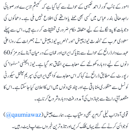
امور کے نائب گورنر احمد نفیسی کے حوالے سے کہا گیا ہے کہ کیشم جزیرے اور صوبائی
راجدھانی بندر عباس میں کسی بھی حملے یا واقعے کی اطلاع نہیں ملی ہے۔ دھماکوں کی
وجوہات کا پتہ لگانے کے لیے متعلقہ حکام ضروری تحقیقات کر رہے ہیں۔ اس سے پہلے
سعودی عرب کے ’الحدث نیوز چینل‘ اور ’العربیہ نیوز چینل‘ نے جمعرات کے روز اعلیٰ
عہدے دار ذرائع کے حوالے سے بتایا کہ ایران اور عمان کے درمیان آبنائے ہرمز کو 60
دنوں کے لیے دوبارہ کھولنے کے معاہدے پر اتفاق ہو گیا ہے۔ نیوز ایجنسی ’سنہوا‘ کی
رپورٹ کے مطابق ذرائع نے کہا کہ اس معاہدے کو ابھی ایران کی سپریم نیشنل سیکورٹی
کونسل سے منظوری ملنا باقی ہے اور چند ہی دنوں میں اس کا اعلان کیا جا سکتا ہے۔ اس کا
مقصد آبی راستے سے جہازوں کی آمدورفت دوبارہ شروع کرنا ہے۔
قومی آواز اب ٹیلی گرام پر بھی دستیاب ہے۔ ہمارے چینل (
qaumiawaz@
)
کو جوائن کرنے کے لئے یہاں کلک کریں اور تازہ ترین خبروں سے اپ ڈیٹ رہیں۔