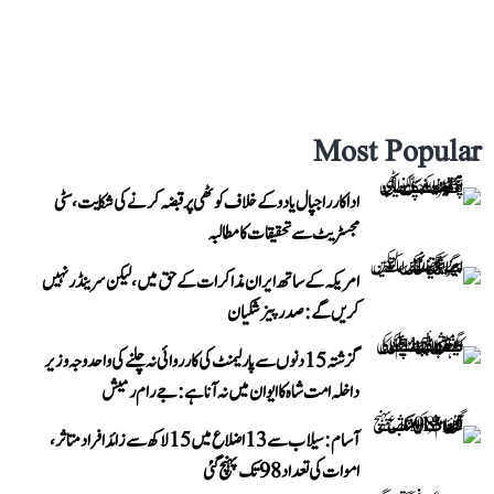
Most Popular
اداکار راجپال یادو کے خلاف کوٹھی پر قبضہ کرنے کی شکایت، سٹی
مجسٹریٹ سے تحقیقات کا مطالبہ
امریکہ کے ساتھ ایران مذاکرات کے حق میں، لیکن سرینڈر نہیں
کریں گے: صدر پیزشکیان
گزشتہ 15 دنوں سے پارلیمنٹ کی کارروائی نہ چلنے کی واحد وجہ وزیر
داخلہ امت شاہ کا ایوان میں نہ آنا ہے: جے رام رمیش
آسام: سیلاب سے 13 اضلاع میں 15 لاکھ سے زائد افراد متاثر،
اموات کی تعداد 98 تک پہنچ گئی