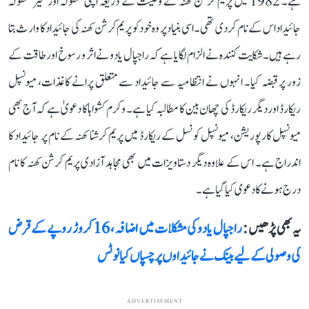
ہے۔ 1982 میں پریم کرشن کھنہ نے وصیت کے ذریعہ اپنی منقولہ اور غیر منقولہ
جائیداد اس کے نام کر دی تھی۔ اسی بنیاد پر وہ خود کو پریم کرشن کھنہ کی جائیداد کا وارث بتا
رہے ہیں۔ شکایت کنندہ نے الزام لگایا ہے کہ راجپال یادو نے اثر و رسوخ اور طاقت کے
زور پر قبضہ کیا۔ انہوں نے انتظامیہ سے جائیداد سے متعلق پرانے کاغذات، میونسپل
ریکارڈ اور دیگر ریکارڈ کی چھان بین کا مطالبہ کیا ہے۔ وکرم کشواہا کا دعویٰ ہے کہ آج بھی
میونسپل کارپوریشن، میونسپل کونسل کے ریکارڈ میں پریم کرشنا کھنہ کے نام پر جائیداد کا
اندراج ہے۔ اس کے علاوہ دیگر دستاویزات میں بھی مجاہد آزادی پریم کرشن کھنہ کا نام
درج ہونے کا دعوی کیا گیا ہے۔
یہ بھی پڑھیں :
راجپال یادو کی مشکلات میں اضافہ، 16 کروڑ روپے کے قرض
کی وصولی کے لیے بینک نے جائیداوں پر چسپاں کیا نوٹس
ADVERTISEMENT