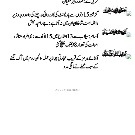
کریں گے: صدر پیزشکیان
گزشتہ 15 دنوں سے پارلیمنٹ کی کارروائی نہ چلنے کی واحد وجہ وزیر
داخلہ امت شاہ کا ایوان میں نہ آنا ہے: جے رام رمیش
آسام: سیلاب سے 13 اضلاع میں 15 لاکھ سے زائد افراد متاثر،
اموات کی تعداد 98 تک پہنچ گئی
آبنائے ہرمز کے قریب تجارتی جہاز پر حملہ، انجن روم میں آگ لگنے
کے سبب عملے نے مانگی مدد
ADVERTISEMENT