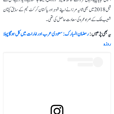
قبل 2018 میں بھی ثانیہ مرزا نے اپنے شوہر اور پاکستان کرکٹ ٹیم کے سابق کپتان
شعیب ملک کے ہمراہ عمرہ کی سعادت حاصل کی تھی۔
یہ بھی پڑھیں :
رمضان المبارک: سعودی عرب اور امارات میں کل ہوگا پہلا
روزہ