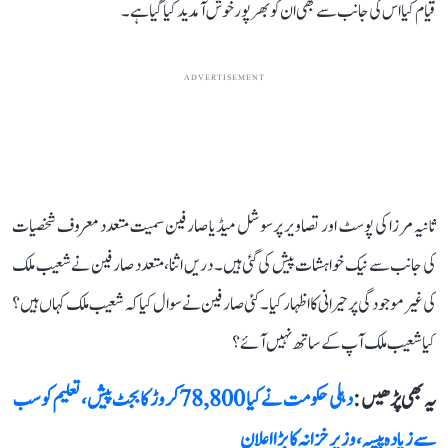
قیام کیا اس کی جانب سے بھی ان کو بھرپور خوش آمدید کیا گیا ہے۔
ADVERTISEMENT
ثانیہ مرزا کی پوسٹ اور تصاویر پر سوشل میڈیا صارفین سمیت متعدد معروف شخصیات
کی جانب سے نیک خواہشات پیش کی گئی ہیں۔ دریں اثنا، متعدد صارفین نے شعیب ملک
کی غیر موجودگی پر حیرانی کا اظہار کیا۔ کئی صارفین نے سوال کیا کہ شعیب ملک کہاں ہیں؟
کیا شعیب ملک آپ کے ساتھ نہیں آئے؟
یہ بھی پڑھیں :
دہلی حکومت نے کیا 78,800 کروڑ کا بجٹ پیش، تعلیم کو سب
سے زیادہ پیسہ، وزیر خزانہ کا بڑا اعلان