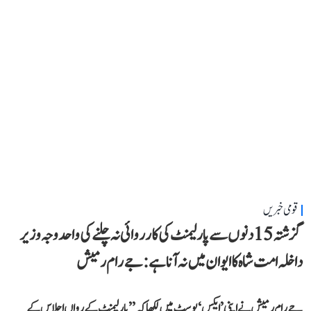
قومی خبریں
گزشتہ 15 دنوں سے پارلیمنٹ کی کارروائی نہ چلنے کی واحد وجہ وزیر
داخلہ امت شاہ کا ایوان میں نہ آنا ہے: جے رام رمیش
جے رام رمیش نے اپنی ’ایکس‘ پوسٹ میں لکھا کہ ’’پارلیمنٹ کے رواں اجلاس کے