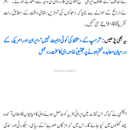
کے اہداف‘ کے خلاف ایرانی مسلح افواج کی کارروائی کی وجہ سے دھماکے ہوئے۔ تسنیم
نے ذرائع کے حوالے سے بتایا کہ دھماکوں کی آوازیں مقامی وقت کے مطابق رات
تقریباً 9:40 بجے سنی گئیں۔
یہ بھی پڑھیں :
’ٹرمپ کے دستخط کی کوئی اہمیت نہیں‘، ایران اور امریکہ کے
درمیان معاہدہ ختم ہونے پر مجتبیٰ خامنہ ای کا سخت ردعمل
ADVERTISEMENT
ایجنسی نے کہا کہ اس تنازعہ میں ایرانی بحریہ کو حاصل ہونے والی کامیابیوں کا اعلان آئندہ
چند گھنٹوں میں کیا جائے گا۔ اس میں ’ہرمزگان صوبے‘ کے سیاسی، سیکورٹی اور سماجی