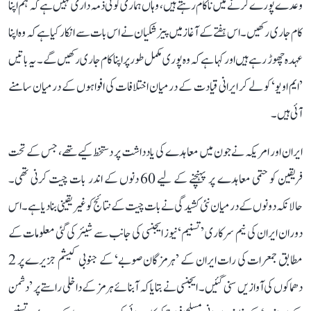
وعدے پورے کرنے میں ناکام رہتے ہیں، وہاں ہماری کوئی ذمہ داری نہیں ہے کہ ہم اپنا
کام جاری رکھیں۔ اس ہفتے کے آغاز میں پیزشکیان نے اس بات سے انکار کیا ہے کہ وہ اپنا
عہدہ چھوڑ رہے ہیں اور کہا ہے کہ وہ پوری مکمل طور پر اپنا کام جاری رکھیں گے۔ یہ باتیں
’ایم او یو‘ کو لے کر ایرانی قیادت کے درمیان اختلافات کی افواہوں کے درمیان سامنے
آئی ہیں۔
ایران اور امریکہ نے جون میں معاہدے کی یادداشت پر دستخط کیے تھے، جس کے تحت
فریقین کو حتمی معاہدے پر پہنچنے کے لیے 60 دنوں کے اندر بات چیت کرنی تھی۔
حالانکہ دونوں کے درمیان نئی کشیدگی نے بات چیت کے نتائج کو غیر یقینی بنا دیا ہے۔ اس
دوران ایران کی نیم سرکاری ’تسنیم‘ نیوز ایجنسی کی جانب سے شیئر کی گئی معلومات کے
مطابق جمعرات کی رات ایران کے ’ہرمزگان صوبے‘ کے جنوبی کیشم جزیرے پر 2
دھماکوں کی آوازیں سنی گئیں۔ ایجنسی نے بتایا کہ آبنائے ہرمز کے داخلی راستے پر ’دشمن