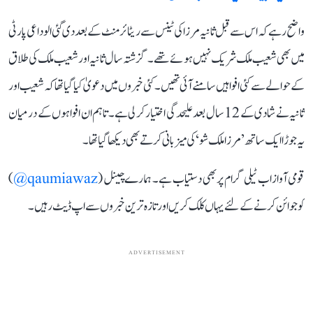
واضح رہے کہ اس سے قبل ثانیہ مرزا کی ٹینس سے ریٹائرمنٹ کے بعد دی گئی الوداعی پارٹی
میں بھی شعیب ملک شریک نہیں ہوئے تھے۔ گزشتہ سال ثانیہ اور شعیب ملک کی طلاق
کے حوالے سے کئی افواہیں سامنے آئی تھیں۔ کئی خبروں میں دعویٰ کیا گیا تھا کہ شعیب اور
ثانیہ نے شادی کے 12 سال بعد علیحدگی اختیار کر لی ہے۔ تاہم ان افواہوں کے درمیان
یہ جوڑا ایک ساتھ ’مرزا ملک شو‘ کی میزبانی کرتے بھی دیکھا گیا تھا۔
قومی آواز اب ٹیلی گرام پر بھی دستیاب ہے۔ ہمارے چینل (
qaumiawaz@
)
کو جوائن کرنے کے لئے یہاں کلک کریں اور تازہ ترین خبروں سے اپ ڈیٹ رہیں۔
ADVERTISEMENT