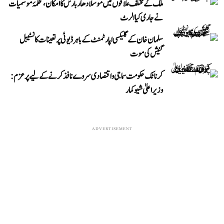
ملک کے مختلف علاقوں میں موسلادھار بارش کا امکان، محکمۂ موسمیات
نے جاری کیا الرٹ
سلمان خان کے گلیکسی اپارٹمنٹ کے باہر ڈیوٹی پر تعینات کانسٹیبل
گنیش کی موت
کرناٹک حکومت سماجی و اقتصادی سروے نافذ کرنے کے لیے پرعزم:
وزیر اعلیٰ شیوکمار
ADVERTISEMENT