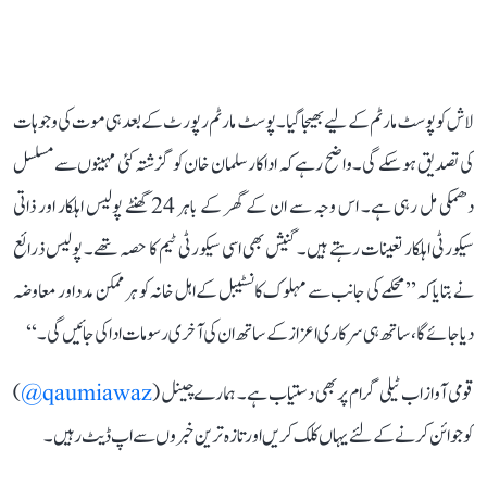
لاش کو پوسٹ مارٹم کے لیے بھیجا گیا۔ پوسٹ مارٹم رپورٹ کے بعد ہی موت کی وجوہات
کی تصدیق ہو سکے گی۔ واضح رہے کہ اداکار سلمان خان کو گزشتہ کئی مہینوں سے مسلسل
دھمکی مل رہی ہے۔ اس وجہ سے ان کے گھر کے باہر 24 گھنٹے پولیس اہلکار اور ذاتی
سیکورٹی اہلکار تعینات رہتے ہیں۔ گنیش بھی اسی سیکورٹی ٹیم کا حصہ تھے۔ پولیس ذرائع
نے بتایا کہ’’ محکمے کی جانب سے مہلوک کانسٹیبل کے اہل خانہ کو ہر ممکن مدد اور معاوضہ
دیا جائے گا، ساتھ ہی سرکاری اعزاز کے ساتھ ان کی آخری رسومات ادا کی جائیں گی۔‘‘
قومی آواز اب ٹیلی گرام پر بھی دستیاب ہے۔ ہمارے چینل (
qaumiawaz@
)
کو جوائن کرنے کے لئے یہاں کلک کریں اور تازہ ترین خبروں سے اپ ڈیٹ رہیں۔