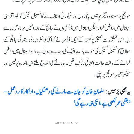
کے دوران گنیش کی اچانک طبیعت خراب ہوئی، اور وہ چکر کھا کر زمین پر گر پڑے۔
موقع پر موجود دیگر پولیس اہلکاروں اور سیکورٹی اسٹاف نے کانسٹیبل گنیش کو فوراً قریبی
اسپتال میں داخل کرایا، لیکن اسپتال میں ڈاکٹروں نے جانچ کے بعد انہیں مردہ قرار دے
دیا۔ اس تعلق سے ممبئی پولیس کے ایک آفیسر نے کہا کہ ڈاکٹروں کی ابتدائی جانچ کے
مطابق کانسٹیبل گنیش کی موت ہارٹ اٹیک کی وجہ سے ہوئی ہے، اور اسپتال میں داخل
کرانے کے وقت حالت انتہائی نازک تھی۔ حادثے کی اطلاع ملتے ہی باندرہ پولیس اور
سینئر آفیسر موقع پر پہنچے۔
یہ بھی پڑھیں :
سلمان خان کو جان سے مارنے کی دھمکیاں، اداکار کا ردعمل –
’جتنی عمر لکھی ہے، اتنی ہی رہے گی‘
ADVERTISEMENT