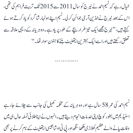
خیال رہے کہ نسیم احمد نے نیرج کو سال 2011 سے 2015 تک تربیت فراہم کی تھی،
اس کے بعد نیرج نے انڈین آرمی جوائن کر لی۔ نسیم اپنے ہونہار شاگرد کو یاد کرتے ہوئے
کہتے ہیں، ’’نیرج مجھے ایک تیز طرار بچے کے طور پر یاد ہے۔ وہ ہریانہ کے دیہی علاقہ سے
تعلق رکھتے ہیں اور اسے ایک بہترین ایتھلیٹ بننے کا جنون سوار تھا۔‘‘
ADVERTISEMENT
نسیم احمد کی عمر 58 سال ہے اور وہ ہریانہ کے محکمہ کھیل کی جانب سے چلائے جا رہے
اسٹیڈیم میں بطور کوچ اپنی خدمات انجام دیتے ہیں۔ انہوں نے اپنا طلائی تمغہ حال ہی میں
وفات پانے والے عظیم کھلاڑی ملکھا سنگھ اور پی ٹی اوشا جیسی ایتھلیٹ کے نام کرنے پر بھی