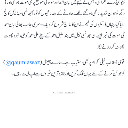
ڈیوائیڈر سے ٹکرا گئی، جس کے نتیجے میں ابان احمد اور سونو کی موقع پر ہی موت ہو گئی اور 3
دیگر نوجوان شدید زخمی ہو گئے تھے۔ حادثے کے بعد زخمیوں کو فوراً جھانسی میڈیکل کالج
لایا گیا، جہاں ڈاکٹروں کی ٹیم نے ان کا علاج شروع کر دیا۔ دوسری جانب بھائی ابان احمد
کی موت کی خبر جیسے ہی جھانسی جیل میں بند عتیق احمد کے بیٹے علی احمد کو ملی، تو وہ پھوٹ
پھوٹ کر رونے لگا۔
قومی آواز اب ٹیلی گرام پر بھی دستیاب ہے۔ ہمارے چینل (
qaumiawaz@
)
کو جوائن کرنے کے لئے یہاں کلک کریں اور تازہ ترین خبروں سے اپ ڈیٹ رہیں۔
ADVERTISEMENT