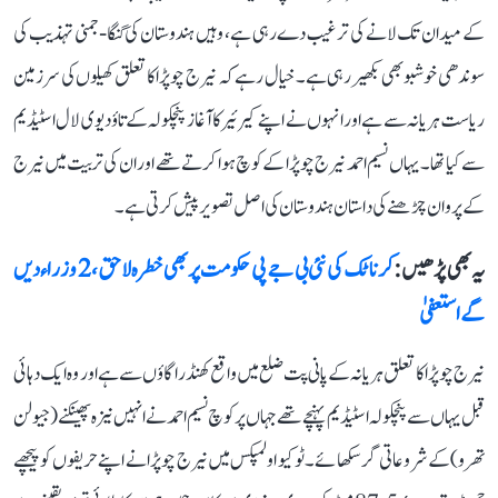
کے میدان تک لانے کی ترغیب دے رہی ہے، وہیں ہندوستان کی گنگا-جمنی تہذیب کی
سوندھی خوشبو بھی بکھیر رہی ہے۔ خیال رہے کہ نیرج چوپڑا کا تعلق کھیلوں کی سرزمین
ریاست ہریانہ سے ہے اور انہوں نے اپنے کیرئیر کا آغاز پنچکولہ کے تاؤ دیوی لال اسٹیڈیم
سے کیا تھا۔ یہاں نسیم احمد نیرج چوپڑا کے کوچ ہوا کرتے تھے اور ان کی تربیت میں نیرج
کے پروان چڑھنے کی داستان ہندوستان کی اصل تصویر پیش کرتی ہے۔
یہ بھی پڑھیں :
کرناٹک کی نئی بی جے پی حکومت پر بھی خطرہ لاحق، 2 وزراء دیں
گے استعفیٰ
نیرج چوپڑا کا تعلق ہریانہ کے پانی پت ضلع میں واقع کھنڈرا گاؤں سے ہے اور وہ ایک دہائی
قبل یہاں سے پنچکولہ اسٹیڈیم پہنچے تھے جہاں پر کوچ نسیم احمد نے انہیں نیزہ پھینکنے (جیولن
تھرو) کے شروعاتی گر سکھائے۔ ٹوکیو اولمپکس میں نیرج چوپڑا نے اپنے حریفوں کو پیچھے