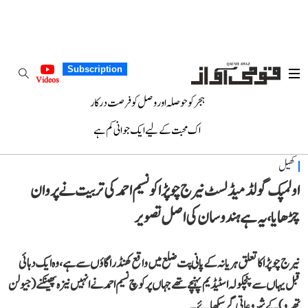
Subscription
Videos
ہجر کو حوصلہ اور وصل کو فرصت درکار
اک محبت کے لیے ایک جوانی کم ہے
کھیل
اولمپک گولڈ میڈلسٹ نیرج چوپڑا کو نسیم احمد کی تربیت نے پروان
چڑھایا، یہ ہے ہندوسان کی اصل تصویر
نیرج چوپڑا کا تعلق ہریانہ کے پانی پت ضلع میں واقع کھنڈرا گاؤں سے ہے، وہ ایک دہائی
قبل یہاں سے پنچکولہ اسٹیڈیم پہنچے تھے جہاں پر کوچ نسیم احمد نے انہیں نیزہ پھینکنے (جیولن
تھرو) کے شروعاتی گر سکھائے۔