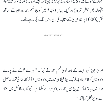
چھوڑتے ہوئے 87.5 میٹر کی دوری پر نیزی پھینکا اور جیسے ہی ان کا طلائی تمغہ یقینی ہوا،
پنچکولہ میں جشن شروع ہو گیا۔ یہاں اسٹیڈیم میں کوچ نسیم احمد اور ان کے ساتھ
تقریباً 1000 پرستار نیرج کے مقابلہ کی لائیو اسٹریمنگ دیکھ رہے تھے۔
ADVERTISEMENT
نیرج چوپڑا کی جیت کے بعد کوچ نسیم احمد نے کہا کہ ’’میرے لڑکے نے پورے
ہندوستان کو فاخر بنا دیا۔ ٹریک اینڈ فیلڈ ایونٹ میں ہندوستان کو آخر کار طلائی تمغہ حاصل
ہوا۔ میں جانتا تھا کہ نیرج ہی یہ کارنامہ انجام دے سکتا ہے۔ کیونکہ وہ فائنل میں اعتماد
سے لبریز نظر آ رہا تھا۔‘‘