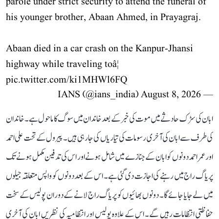
parole under strict security to attend the funeral of
his younger brother, Abaan Ahmed, in Prayagraj.
Abaan died in a car crash on the Kanpur-Jhansi
highway while traveling toâ¦
pic.twitter.com/ki1MHWl6FQ
August 8, 2026
— IANS (@ians_india)
ابان کی سڑک حادثے میں موت کی خبر کے بعد خاندان میں سوگ کا ماحول ہے۔ خاندان
کی طرف سے ابان کی آخری رسومات کی تیاریاں کی جا رہی ہیں۔ پیرول کے تحت علی احمد
اور عمر احمد دونوں کو ابان کے جنازے میں شامل ہونے اور اس کی تدفین مکمل ہونے تک
پریاگ راج میں رہنے کی اجازت دی گئی ہے۔ اس کے بعد دونوں کو واپس متعلقہ جیلوں
میں لے جایا جائے گا۔ دونوں بھائیوں کو پریاگ راج لانے کے دوران پولیس کے سخت
حفاظتی انتظامات رہیں گے۔ اس کے علاوہ پولیس اور انتظامیہ کی نظریں ابان کی آخری