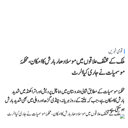
قومی خبریں
ملک کے مختلف علاقوں میں موسلادھار بارش کا امکان، محکمۂ
موسمیات نے جاری کیا الرٹ
محکمۂ موسمیات کے مطابق شمالی ہندوستان میں ہماچل پردیش اور اتراکھنڈ میں شدید
بارش کا امکان ہے، جب کہ ہفتے کے روز ہریانہ، چنڈی گڑھ اور دہلی میں بھی شدید بارش
ہوسکتی ہے۔