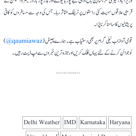
وزیرآباد، کیرتی نگر، شاہین باغ، دہلی جے پور ہائیوے اور بدر پور بارڈر میٹرو اسٹیشن کے
قریبی علاقوں سمیت کئی راستوں پر ٹریفک متاثر رہا۔ جس کی وجہ سے مسافروں کو کافی
پریشانیوں کا سامنا کرنا پڑا۔
قومی آواز اب ٹیلی گرام پر بھی دستیاب ہے۔ ہمارے چینل (
qaumiawaz@
)
کو جوائن کرنے کے لئے یہاں کلک کریں اور تازہ ترین خبروں سے اپ ڈیٹ رہیں۔
ADVERTISEMENT
Delhi Weather
IMD
Karnataka
Haryana