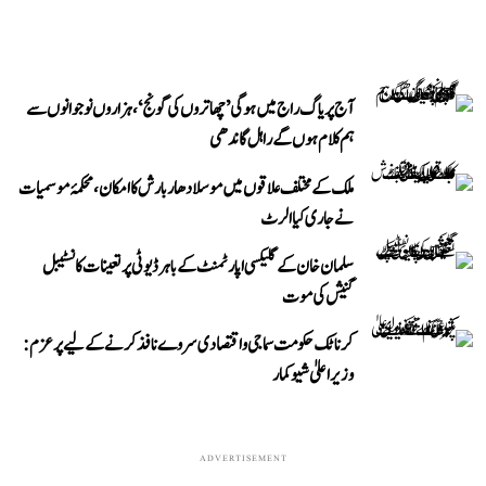
آج پریاگ راج میں ہوگی ’چھاتروں کی گونج‘، ہزاروں نوجوانوں سے
ہم کلام ہوں گے راہل گاندھی
ملک کے مختلف علاقوں میں موسلادھار بارش کا امکان، محکمۂ موسمیات
نے جاری کیا الرٹ
سلمان خان کے گلیکسی اپارٹمنٹ کے باہر ڈیوٹی پر تعینات کانسٹیبل
گنیش کی موت
کرناٹک حکومت سماجی و اقتصادی سروے نافذ کرنے کے لیے پرعزم:
وزیر اعلیٰ شیوکمار
ADVERTISEMENT