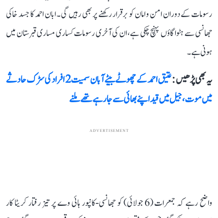
رسومات کے دوران امن و امان کو برقرار رکھنے پر بھی رہیں گی۔ ابان احمد کا جسد خاکی
جھانسی سے ہٹوا گاؤں پہنچ چکی ہے، ان کی آخری رسومات کساری مساری قبرستان میں
ہونی ہے۔
یہ بھی پڑھیں :
عتیق احمد کے چھوٹے بیٹے آبان سمیت 2 افراد کی سڑک حادثے
میں موت، جیل میں قید اپنے بھائی سے جا رہے تھے ملنے
ADVERTISEMENT
واضح رہے کہ جمعرات (6 جولائی) کو جھانسی-کانپور ہائی وے پر تیز رفتار کریٹا کار