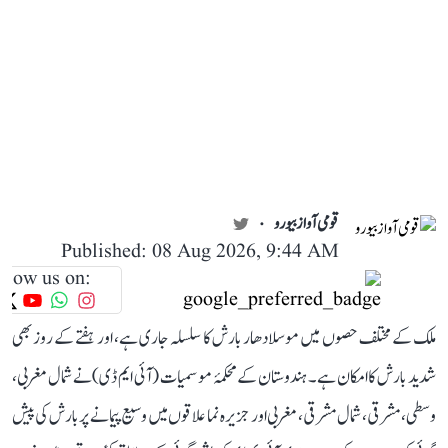
قومی آواز بیورو
Published: 08 Aug 2026, 9:44 AM
llow us on:
ملک کے مختلف حصوں میں موسلادھار بارش کا سلسلہ جاری ہے، اور ہفتے کے روز بھی
شدید بارش کا امکان ہے۔ ہندوستان کے محکمۂ موسمیات (آئی ایم ڈی) نے شمال مغربی،
وسطی، مشرقی، شمال مشرقی، مغربی اور جزیرہ نما علاقوں میں وسیع پیمانے پر بارش کی پیش