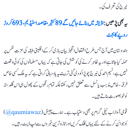
نیرج کی تعرف کی۔
یہ بھی پڑھیں :
اڈیشہ میں بنائے جائیں گے 89 کثیر مقاصد اسٹیڈیم، 693 کروڑ
روپے کا بجٹ
ہندوستان میں آج جس طرح اشتعال انگیز بیان بازی کر کے اقلیتی طبقہ کی عزت نفس پر
حملہ کیا جاتا ہے اور یہ ظاہر کرنے کی کوشش کی جاتی ہے کہ یہاں مسلمانوں کی کوئی وقعت
نہیں ہے، نسیم احمد کی نیرج چوپڑا کو دی گئی تربیت یہ یاد دہانی کراتی ہے کہ یہ ملک کسی خاص
فرقہ، خاص مذہب یا نسل سے تعلق نہیں رکھتا بلکہ تمام رنگوں کے پھول ہی اس گلدستہ
کو خوبصورت بناتے ہیں۔
قومی آواز اب ٹیلی گرام پر بھی دستیاب ہے۔ ہمارے چینل (
qaumiawaz@
)
کو جوائن کرنے کے لئے یہاں کلک کریں اور تازہ ترین خبروں سے اپ ڈیٹ رہیں۔