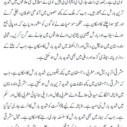
گوئی کی ہے۔ جمعہ کی رات جاری آئی ایم ڈی کی پیش گوئی کے مطابق کئی علاقوں میں شدید
ترین بارش کے آثار ہیں۔ جب کہ ملک کے کچھ حصوں میں آندھی طوفان، بجلی گرنے
اور تیز ہوا چلنے کا امکان ہے۔ محکمۂ موسمیات نے لوگوں کو مشورہ دیا ہے کہ وہ پانی جمع
ہونے، سیلاب اور بارش جیسی پریشانیوں والے علاقوں میں جانے سے گریز کریں۔ شمالی
ہندوستان میں ہماچل پردیش اور اتراکھنڈ میں شدید بارش کا امکان ہے، جب کہ ہفتے کے
روز ہریانہ، چنڈی گڑھ اور دہلی میں بھی شدید بارش ہوسکتی ہے۔
مشرقی اتر پردیش اور مغربی راجستھان میں کچھ جگہوں پر شدید بارش کا امکان ہے، جب
کہ مشرقی راجستھان میں کچھ مقامات پر شدید ترین بارش ہوسکتی ہے۔ مشرقی ہندوستان
میں اڈیشہ، گنگا کے میدانی علاقے والے مغربی بنگال اور ذیلی ہمالیائی مغربی بنگال اور سکم
میں شدید بارش کی امید ہے۔ اڈیشہ کے لیے 8 اگست کو شدید بارش کا الرٹ جاری کیا گیا
ہے۔ جب کہ بہار میں بھی شدید بارش کا سلسلہ جاری رہنے کا امکان ہے۔ شمال مشرقی