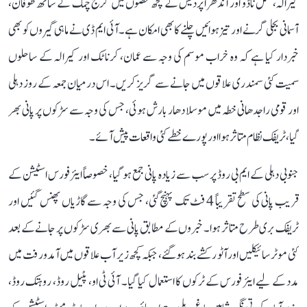
کیرالہ، تمل ناڈو اور آندھرا پردیش کے کچھ حصوں میں گرج چمک کے ساتھ طوفان،
آسمانی بجلی گرنے اور تیز ہوائیں چلنے کا بھی امکان ہے۔ آئی ایم ڈی نے ماہی گیروں کو بھی
خبردار کیا ہے کہ وہ خراب موسم کی وجہ سے عمان، کرناٹک اور کیرالہ کے ساحلوں
سمیت کئی سمندری علاقوں میں جانے سے گریز کریں۔ اس درمیان جمعہ کے روز دہلی
اور قومی راجدھانی خطہ میں موسلا دھار بارش ہوئی، جس کی وجہ سے سڑکوں پر پانی بھر
گیا، ٹریفک نظام متاثر ہوا اور پورے خطے کئی واقعات پیش آئے۔
جنوبی دہلی کے ایم بی روڈ پر سب سے زیادہ پانی جمع ہو گیا، خصوصاً ایئر فورس اسٹیشن کے
قریب پانی کی سطح تقریباً 4 فٹ تک پہنچ گئی، جس کی وجہ سے گاڑیاں پھنس گئیں اور
ٹریفک بری طرح متاثر ہوا۔ خبروں کے مطابق پانی سے بھری سڑکوں پر جانے کے بعد
کئی موٹر سائیکلیں اور آٹو رکشے بند ہو گئے، جبکہ کچھ زیر آب علاقوں میں آمدورفت میں
مدد کے لیے ایئر فورس کے ٹرکوں کا استعمال کیا گیا۔ آئی ٹی او، پٹیل روڈ، روہتک روڈ،