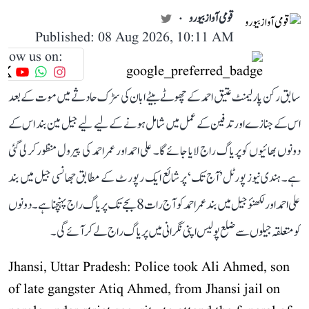
قومی آواز بیورو
Published: 08 Aug 2026, 10:11 AM
llow us on:
سابق رکن پارلیمنٹ عتیق احمد کے چھوٹے بیٹے ابان کی سڑک حادثے میں موت کے بعد
اس کے جنازے اور تدفین کے عمل میں شامل ہونے کے لیے لیے جیل مین بند اس کے
دونوں بھائیوں کو پریاگ راج لایا جائے گا۔ علی احمد اور عمر احمد کی پیرول منظور کر لی گئی
ہے۔ ہندی نیوز پورٹل ’آج تک‘ پر شائع ایک رپورٹ کے مطابق جھانسی جیل میں بند
علی احمد اور لکھنؤ جیل میں بند عمر احمد کو آج رات 8 بجے تک پریاگ راج پہنچنا ہے۔ دونوں
کو متعلقہ جیلوں سے ضلع پولیس اپنی نگرانی میں پریاگ راج لے کر آئے گی۔
Jhansi, Uttar Pradesh: Police took Ali Ahmed, son
of late gangster Atiq Ahmed, from Jhansi jail on