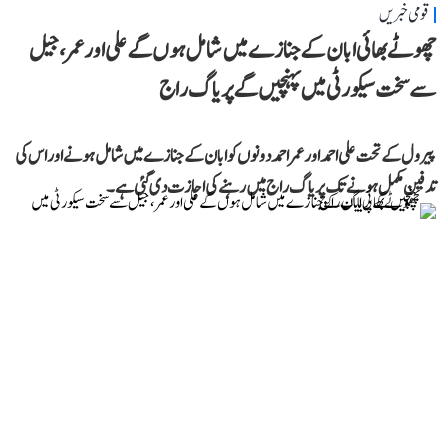
قومی خبریں
چھوٹے بھائی ابان کے جنازے میں شامل ہوں گے علی اور عمر، جیل
سے سخت سیکورٹی میں پہنچیں گے پریاگ راج
پیرول کے تحت علی احمد اور عمر احمد دونوں کو ابان کے جنازے میں شامل ہونے اور اس کی
تدفین مکمل ہونے تک پریاگ راج میں رہنے کی اجازت دی گئی ہے۔