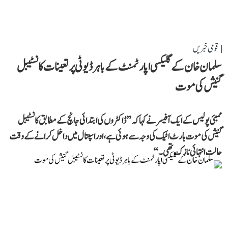
قومی خبریں
سلمان خان کے گلیکسی اپارٹمنٹ کے باہر ڈیوٹی پر تعینات کانسٹیبل
گنیش کی موت
ممبئی پولیس کے ایک آفیسر نے کہا کہ ’’ڈاکٹروں کی ابتدائی جانچ کے مطابق کانسٹیبل
گنیش کی موت ہارٹ اٹیک کی وجہ سے ہوئی ہے، اور اسپتال میں داخل کرانے کے وقت
حالت انتہائی نازک تھی۔‘‘