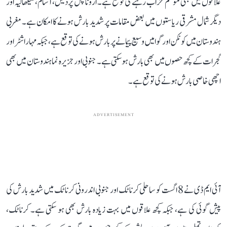
علاقوں میں بھی موسم خراب رہنے کی توقع ہے۔ اروناچل پردیش، آسام، میگھالیہ اور
دیگر شمال مشرقی ریاستوں میں بعض مقامات پر شدید بارش ہونے کا امکان ہے۔ مغربی
ہندوستان میں کونکن اور گوا میں وسیع پیمانے پر بارش ہونے کی توقع ہے، جبکہ مہاراشٹر اور
گجرات کے کچھ حصوں میں بھی بارش ہو سکتی ہے۔ جنوبی اور جزیرہ نما ہندوستان میں بھی
اچھی خاصی بارش ہونے کی توقع ہے۔
ADVERTISEMENT
آئی ایم ڈی نے 8 اگست کو ساحلی کرناٹک اور جنوبی اندرونی کرناٹک میں شدید بارش کی
پیش گوئی کی ہے، جبکہ کچھ علاقوں میں بہت زیادہ بارش بھی ہو سکتی ہے۔ کرناٹک،