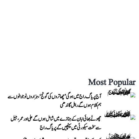
Most Popular
آج پریاگ راج میں ہوگی ’چھاتروں کی گونج‘، ہزاروں نوجوانوں سے
ہم کلام ہوں گے راہل گاندھی
چھوٹے بھائی ابان کے جنازے میں شامل ہوں گے علی اور عمر، جیل
سے سخت سیکورٹی میں پہنچیں گے پریاگ راج