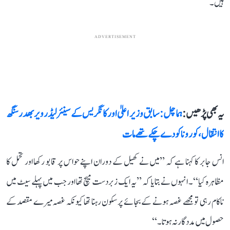
ہیں۔
ADVERTISEMENT
یہ بھی پڑھیں :
ہماچل: سابق وزیر اعلیٰ اور کانگریس کے سینئر لیڈر ویربھدر سنگھ
کا انتقال، کورونا کو دے چکے تھے مات
انس جابر کا کہنا ہے کہ ’’میں نے کھیل کے دوران اپنے حواس پر قابو رکھا اور تحمل کا
مظاہرہ کیا‘‘۔ انہوں نے بتایا کہ ’’یہ ایک زبردست میچ تھا اور جب میں پہلے سیٹ میں
ناکام رہی تو مجھے غصہ ہونے کے بجائے پرسکون رہنا تھا کیونکہ غصہ میرے مقصد کے
حصول میں مددگار نہ ہوتا۔‘‘