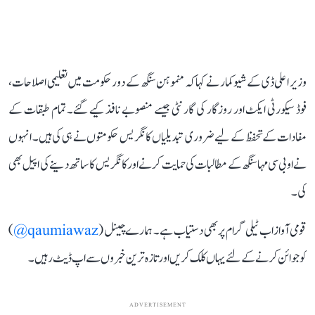
وزیر اعلی ڈی کے شیوکمار نے کہا کہ منموہن سنگھ کے دور حکومت میں تعلیمی اصلاحات،
فوڈ سیکورٹی ایکٹ اور روزگار کی گارنٹی جیسے منصوبے نافذ کیے گئے۔ تمام طبقات کے
مفادات کے تحفظ کے لیے ضروری تبدیلیاں کانگریس حکومتوں نے ہی کی ہیں۔ انہوں
نے او بی سی مہاسنگھ کے مطالبات کی حمایت کرنے اور کانگریس کا ساتھ دینے کی اپیل بھی
کی۔
قومی آواز اب ٹیلی گرام پر بھی دستیاب ہے۔ ہمارے چینل (
qaumiawaz@
)
کو جوائن کرنے کے لئے یہاں کلک کریں اور تازہ ترین خبروں سے اپ ڈیٹ رہیں۔
ADVERTISEMENT