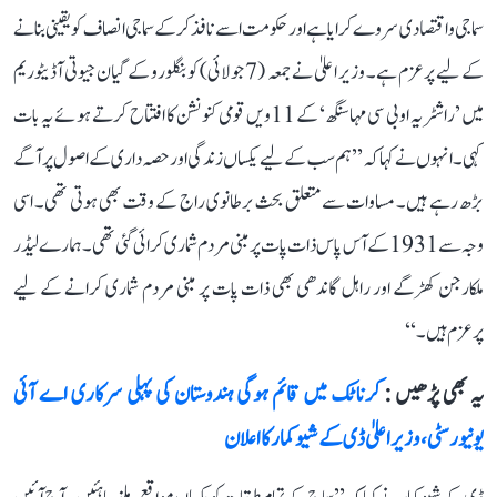
سماجی و اقتصادی سروے کرایا ہے اور حکومت اسے نافذ کر کے سماجی انصاف کو یقینی بنانے
کے لیے پرعزم ہے۔ وزیر اعلیٰ نے جمعہ (7 جولائی) کو بنگلورو کے گیان جیوتی آڈیٹوریم
میں ’راشٹریہ او بی سی مہاسنگھ‘ کے 11ویں قومی کنونشن کا افتتاح کرتے ہوئے یہ بات
کہی۔ انہوں نے کہا کہ ’’ہم سب کے لیے یکساں زندگی اور حصہ داری کے اصول پر آگے
بڑھ رہے ہیں۔ مساوات سے متعلق بحث برطانوی راج کے وقت بھی ہوتی تھی۔ اسی
وجہ سے 1931 کے آس پاس ذات پات پر مبنی مردم شماری کرائی گئی تھی۔ ہمارے لیڈر
ملکارجن کھڑگے اور راہل گاندھی بھی ذات پات پر مبنی مردم شماری کرانے کے لیے
پرعزم ہیں۔‘‘
یہ بھی پڑھیں :
کرناٹک میں قائم ہوگی ہندوستان کی پہلی سرکاری اے آئی
یونیورسٹی، وزیر اعلیٰ ڈی کے شیوکمار کا اعلان