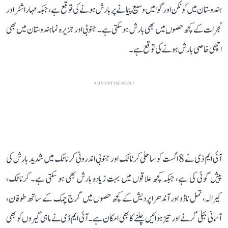
ہندوستان میں کونکن اور گوا میں وسیع پیمانے پر بارش ہونے کی توقع ہے، جبکہ مہاراشٹر اور
گجرات کے کچھ حصوں میں بھی بارش ہو سکتی ہے۔ جنوبی اور جزیرہ نما ہندوستان میں بھی
اچھی خاصی بارش ہونے کی توقع ہے۔
ADVERTISEMENT
آئی ایم ڈی نے 8 اگست کو ساحلی کرناٹک اور جنوبی اندرونی کرناٹک میں شدید بارش کی
پیش گوئی کی ہے، جبکہ کچھ علاقوں میں بہت زیادہ بارش بھی ہو سکتی ہے۔ کرناٹک،
کیرالہ، تمل ناڈو اور آندھرا پردیش کے کچھ حصوں میں گرج چمک کے ساتھ طوفان،
آسمانی بجلی گرنے اور تیز ہوائیں چلنے کا بھی امکان ہے۔ آئی ایم ڈی نے ماہی گیروں کو بھی