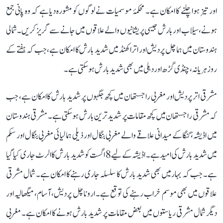
اور تیز ہوا چلنے کا امکان ہے۔ محکمۂ موسمیات نے لوگوں کو مشورہ دیا ہے کہ وہ پانی جمع
ہونے، سیلاب اور بارش جیسی پریشانیوں والے علاقوں میں جانے سے گریز کریں۔ شمالی
ہندوستان میں ہماچل پردیش اور اتراکھنڈ میں شدید بارش کا امکان ہے، جب کہ ہفتے کے
روز ہریانہ، چنڈی گڑھ اور دہلی میں بھی شدید بارش ہوسکتی ہے۔
مشرقی اتر پردیش اور مغربی راجستھان میں کچھ جگہوں پر شدید بارش کا امکان ہے، جب
کہ مشرقی راجستھان میں کچھ مقامات پر شدید ترین بارش ہوسکتی ہے۔ مشرقی ہندوستان
میں اڈیشہ، گنگا کے میدانی علاقے والے مغربی بنگال اور ذیلی ہمالیائی مغربی بنگال اور سکم
میں شدید بارش کی امید ہے۔ اڈیشہ کے لیے 8 اگست کو شدید بارش کا الرٹ جاری کیا گیا
ہے۔ جب کہ بہار میں بھی شدید بارش کا سلسلہ جاری رہنے کا امکان ہے۔ شمال مشرقی
علاقوں میں بھی موسم خراب رہنے کی توقع ہے۔ اروناچل پردیش، آسام، میگھالیہ اور
دیگر شمال مشرقی ریاستوں میں بعض مقامات پر شدید بارش ہونے کا امکان ہے۔ مغربی