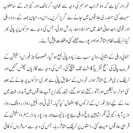
خبردار کیا ہے کہ وہ خراب موسم کی وجہ سے عمان، کرناٹک اور کیرالہ کے ساحلوں
سمیت کئی سمندری علاقوں میں جانے سے گریز کریں۔ اس درمیان جمعہ کے روز دہلی
اور قومی راجدھانی خطہ میں موسلا دھار بارش ہوئی، جس کی وجہ سے سڑکوں پر پانی بھر
گیا، ٹریفک نظام متاثر ہوا اور پورے خطے کئی واقعات پیش آئے۔
جنوبی دہلی کے ایم بی روڈ پر سب سے زیادہ پانی جمع ہو گیا، خصوصاً ایئر فورس اسٹیشن کے
قریب پانی کی سطح تقریباً 4 فٹ تک پہنچ گئی، جس کی وجہ سے گاڑیاں پھنس گئیں اور
ٹریفک بری طرح متاثر ہوا۔ خبروں کے مطابق پانی سے بھری سڑکوں پر جانے کے بعد
کئی موٹر سائیکلیں اور آٹو رکشے بند ہو گئے، جبکہ کچھ زیر آب علاقوں میں آمدورفت میں
مدد کے لیے ایئر فورس کے ٹرکوں کا استعمال کیا گیا۔ آئی ٹی او، پٹیل روڈ، روہتک روڈ،
وزیرآباد، کیرتی نگر، شاہین باغ، دہلی جے پور ہائیوے اور بدر پور بارڈر میٹرو اسٹیشن کے
قریبی علاقوں سمیت کئی راستوں پر ٹریفک متاثر رہا۔ جس کی وجہ سے مسافروں کو کافی