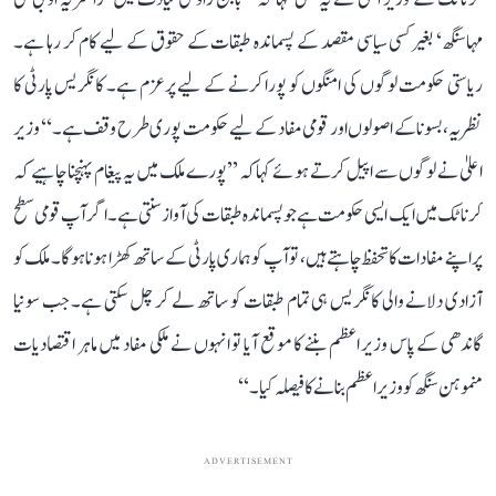
مہاسنگھ‘ بغیر کسی سیاسی مقصد کے پسماندہ طبقات کے حقوق کے لیے کام کر رہا ہے۔
ریاستی حکومت لوگوں کی امنگوں کو پورا کرنے کے لیے پرعزم ہے۔ کانگریس پارٹی کا
نظریہ، بسونا کے اصولوں اور قومی مفاد کے لیے حکومت پوری طرح وقف ہے۔‘‘ وزیر
اعلیٰ نے لوگوں سے اپیل کرتے ہوئے کہا کہ ’’پورے ملک میں یہ پیغام پہنچنا چاہیے کہ
کرناٹک میں ایک ایسی حکومت ہے جو پسماندہ طبقات کی آواز سنتی ہے۔ اگر آپ قومی سطح
پر اپنے مفادات کا تحفظ چاہتے ہیں، تو آپ کو ہماری پارٹی کے ساتھ کھڑا ہونا ہوگا۔ ملک کو
آزادی دلانے والی کانگریس ہی تمام طبقات کو ساتھ لے کر چل سکتی ہے۔ جب سونیا
گاندھی کے پاس وزیر اعظم بننے کا موقع آیا تو انہوں نے ملکی مفاد میں ماہر اقتصادیات
منموہن سنگھ کو وزیر اعظم بنانے کا فیصلہ کیا۔‘‘
ADVERTISEMENT