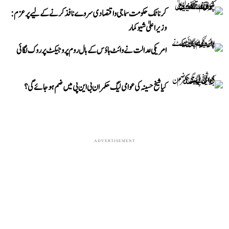
کرناٹک حکومت سماجی و اقتصادی سروے نافذ کرنے کے لیے پرعزم:
وزیر اعلیٰ شیوکمار
امریکی عدالت نے وائٹ ہاؤس کے بال روم پروجیکٹ پر روک لگائی
کیا شیخ حسینہ کی عوامی لیگ حکمران بی این پی میں ضم ہو جائے گی؟
ADVERTISEMENT