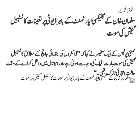
قومی خبریں
سلمان خان کے گلیکسی اپارٹمنٹ کے باہر ڈیوٹی پر تعینات کانسٹیبل
گنیش کی موت
ممبئی پولیس کے ایک آفیسر نے کہا کہ ’’ڈاکٹروں کی ابتدائی جانچ کے مطابق کانسٹیبل
گنیش کی موت ہارٹ اٹیک کی وجہ سے ہوئی ہے، اور اسپتال میں داخل کرانے کے وقت
حالت انتہائی نازک تھی۔‘‘