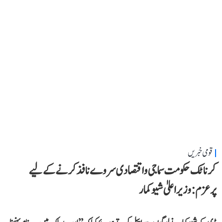
قومی خبریں
کرناٹک حکومت سماجی و اقتصادی سروے نافذ کرنے کے لیے
پرعزم: وزیر اعلیٰ شیوکمار