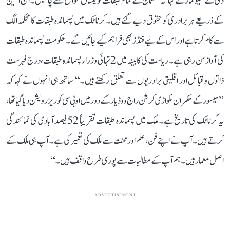
ڈی کے شیوکمار نے کہا کہ ’’سماج کے تمام طبقات کو یکساں مواقع ملنے چاہئیں۔ آج آئین
کے ذریعے ہر برادری کو حقوق دیے گئے ہیں۔ کرناٹک میں پسماندہ طبقات کا محکمہ الگ
سے کام کرتا ہے اور اس کے لیے فنڈز بھی فراہم کیے جائیں گے۔ حکومت پسماندہ طبقات
کی آواز سن رہی ہے۔ ریاست کی کابینہ میں 2 تہائی وزراء پسماندہ طبقات، درج فہرست
ذاتوں و قبائل اور اقلیتی برادریوں سے تعلق رکھتے ہیں۔‘‘ ساتھ ہی انہوں نے کہا کہ
’’میسور کے حکمران نلواڑی کرشن راج ووڈیار کے دور میں او بی سی کو ریزرویشن دیا گیا تھا،
یہ کرناٹک کی تاریخ ہے۔ ملک میں پسماندہ طبقات تقریباً 52 فیصد آبادی کی نمائندگی
کرتے ہیں۔ آپ نے اپنے فن، علم اور محنت سے ملک کی تعمیر کی ہے۔ آپ ہی ملک کے
اصل معمار ہیں۔ ہم آپ کے مطالبات سے پوری طرح واقف ہیں۔‘‘
ADVERTISEMENT