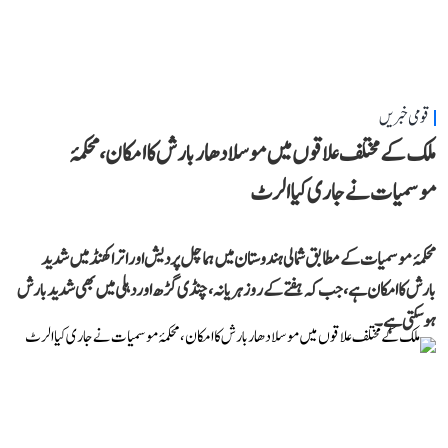
قومی خبریں
ملک کے مختلف علاقوں میں موسلادھار بارش کا امکان، محکمۂ
موسمیات نے جاری کیا الرٹ
محکمۂ موسمیات کے مطابق شمالی ہندوستان میں ہماچل پردیش اور اتراکھنڈ میں شدید
بارش کا امکان ہے، جب کہ ہفتے کے روز ہریانہ، چنڈی گڑھ اور دہلی میں بھی شدید بارش
ہوسکتی ہے۔