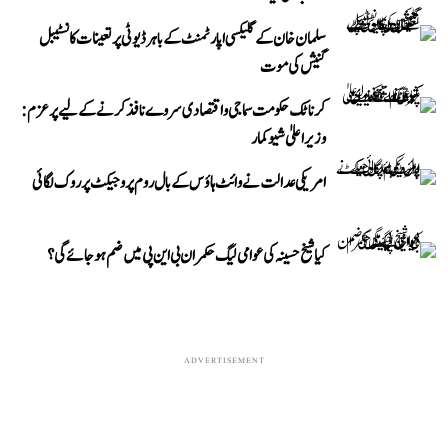
سلمان خان کے گلیکسی اپارٹمنٹ کے باہر ڈیوٹی پر تعینات کانسٹیبل
گنیش کی موت
کرناٹک حکومت سماجی و اقتصادی سروے نافذ کرنے کے لیے پرعزم:
وزیر اعلیٰ شیوکمار
امریکی عدالت نے وائٹ ہاؤس کے بال روم پروجیکٹ پر روک لگائی
کیا شیخ حسینہ کی عوامی لیگ حکمران بی این پی میں ضم ہو جائے گی؟
ADVERTISEMENT