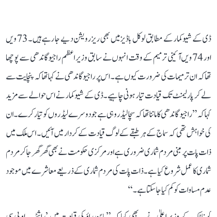
ڈی کے شیو کمار کے مطابق لوکل باڈیز میں بھی ریزرویشن دیے جا رہے ہیں۔ 73 ویں
اور 74 ویں آئینی ترمیم کے وقت انہوں نے سابق وزیر اعظم راجیو گاندھی سے پوچھا
تھا کہ ان ترمیمات کی ضرورت کیوں ہے۔ اس پر راجیو گاندھی نے کہا تھا کہ پنچایت سے
لے کر پارلیمنٹ تک قیادت تیار ہونی چاہیے۔ ڈی کے شیوکمار نے اس حوالے سے مزید
کہا کہ ’’راجیو گاندھی کا ماننا تھا کہ سچا لیڈر وہی ہے جو دوسرے لیڈروں کو تیار کرے۔ ان
کی خواہش تھی کہ سماج کے ہر طبقے کے لوگ قیادت کے کردار میں آئیں۔ اس ملک میں
ذات پات پر مبنی مردم شماری ضروری ہے اور مرکزی حکومت نے بھی گھر گھر جا کر مردم
شماری کا عمل شروع کیا ہے۔ ذات پات کی مردم شماری کے ذریعے معاشرے میں موجود
عدم مساوات کو کم کیا جا سکتا ہے۔‘‘
کرناٹک کے وزیر اعلیٰ نے یہ بھی کہا کہ ’’بابن راؤ کی قیادت میں ’راشٹریہ او بی سی