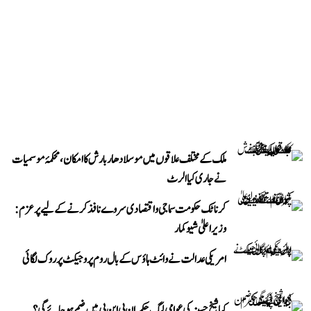
ملک کے مختلف علاقوں میں موسلادھار بارش کا امکان، محکمۂ موسمیات
نے جاری کیا الرٹ
کرناٹک حکومت سماجی و اقتصادی سروے نافذ کرنے کے لیے پرعزم:
وزیر اعلیٰ شیوکمار
امریکی عدالت نے وائٹ ہاؤس کے بال روم پروجیکٹ پر روک لگائی
کیا شیخ حسینہ کی عوامی لیگ حکمران بی این پی میں ضم ہو جائے گی؟