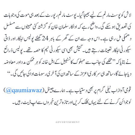
لاش کو پوسٹ مارٹم کے لیے بھیجا گیا۔ پوسٹ مارٹم رپورٹ کے بعد ہی موت کی وجوہات
کی تصدیق ہو سکے گی۔ واضح رہے کہ اداکار سلمان خان کو گزشتہ کئی مہینوں سے مسلسل
دھمکی مل رہی ہے۔ اس وجہ سے ان کے گھر کے باہر 24 گھنٹے پولیس اہلکار اور ذاتی
سیکورٹی اہلکار تعینات رہتے ہیں۔ گنیش بھی اسی سیکورٹی ٹیم کا حصہ تھے۔ پولیس ذرائع
نے بتایا کہ’’ محکمے کی جانب سے مہلوک کانسٹیبل کے اہل خانہ کو ہر ممکن مدد اور معاوضہ
دیا جائے گا، ساتھ ہی سرکاری اعزاز کے ساتھ ان کی آخری رسومات ادا کی جائیں گی۔‘‘
قومی آواز اب ٹیلی گرام پر بھی دستیاب ہے۔ ہمارے چینل (
qaumiawaz@
)
کو جوائن کرنے کے لئے یہاں کلک کریں اور تازہ ترین خبروں سے اپ ڈیٹ رہیں۔
ADVERTISEMENT