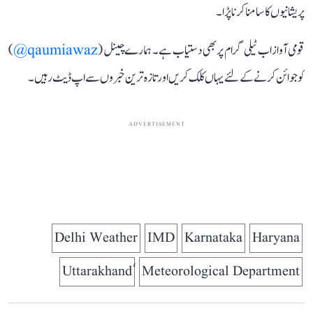
پریشانیوں کا سامنا کرنا پڑا۔
قومی آواز اب ٹیلی گرام پر بھی دستیاب ہے۔ ہمارے چینل (
qaumiawaz@
)
کو جوائن کرنے کے لئے یہاں کلک کریں اور تازہ ترین خبروں سے اپ ڈیٹ رہیں۔
ADVERTISEMENT
Delhi Weather
IMD
Karnataka
Haryana
Meteorological Department