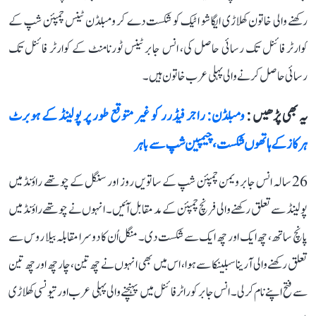
رکھنے والی خاتون کھلاڑی ایگا شو اٹیک کو شکست دے کر ومبلڈن ٹینس چمپئن شپ کے
کوارٹر فائنل تک رسائی حاصل کی، انس جابر ٹینس ٹورنامنٹ کے کوارٹر فائنل تک
رسائی حاصل کرنے والی پہلی عرب خاتون ہیں۔
یہ بھی پڑھیں :
ومبلڈن: راجر فیڈرر کو غیر متوقع طور پر پولینڈ کے ہوبرٹ
ہرکاز کے ہاتھوں شکست، چیمپین شپ سے باہر
26 سالہ انس جابر ویمن چمپئن شپ کے ساتویں روز اور سنگل کے چوتھے راؤنڈ میں
پولینڈ سے تعلق رکھنے والی فرنچ چمپئن کے مد مقابل آئیں۔ انہوں نے چوتھے راؤنڈ میں
پانچ ساتھ، چھ ایک اور چھ ایک سے شکست دی۔ منگل اُن کا دوسرا مقابلہ بیلا روس سے
تعلق رکھنے والی آرینا سبلینکا سے ہوا، اس میں بھی انہوں نے چھ تین، چار چھ اور چھ تین
سے فتح اپنے نام کرلی۔ انس جابر کوراٹر فائنل میں پہنچنے والی پہلی عرب اور تیونسی کھلاڑی