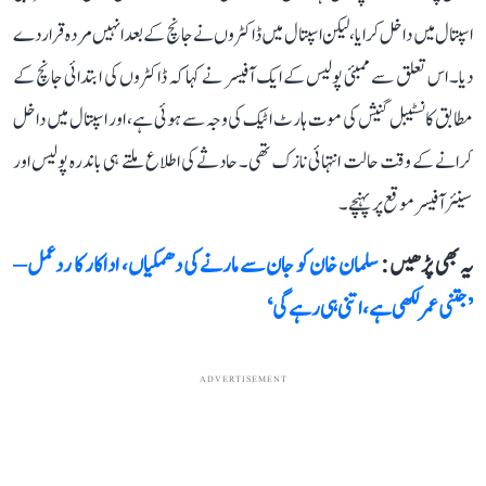
اسپتال میں داخل کرایا، لیکن اسپتال میں ڈاکٹروں نے جانچ کے بعد انہیں مردہ قرار دے
دیا۔ اس تعلق سے ممبئی پولیس کے ایک آفیسر نے کہا کہ ڈاکٹروں کی ابتدائی جانچ کے
مطابق کانسٹیبل گنیش کی موت ہارٹ اٹیک کی وجہ سے ہوئی ہے، اور اسپتال میں داخل
کرانے کے وقت حالت انتہائی نازک تھی۔ حادثے کی اطلاع ملتے ہی باندرہ پولیس اور
سینئر آفیسر موقع پر پہنچے۔
یہ بھی پڑھیں :
سلمان خان کو جان سے مارنے کی دھمکیاں، اداکار کا ردعمل –
’جتنی عمر لکھی ہے، اتنی ہی رہے گی‘
ADVERTISEMENT