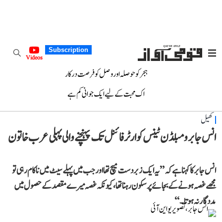
Subscription
Videos
ہجر کو حوصلہ اور وصل کو فرصت درکار
اک محبت کے لیے ایک جوانی کم ہے
کھیل
انس جابر ومبلڈن ٹینس کوارٹر فائنل تک پہنچنے والی پہلی عرب خاتون
انس جابر کا کہنا ہے کہ ’’یہ ایک زبردست میچ تھا اور جب میں پہلے سیٹ میں ناکام رہی تو
مجھے غصہ ہونے کے بجائے پرسکون رہنا تھا، کیونکہ غصہ میرے مقصد کے حصول میں
مددگار نہ ہوتا۔‘‘