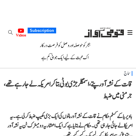
Subscription
Videos
ہجر کو حوصلہ اور وصل کو فرصت درکار
اک محبت کے لیے ایک جوانی کم ہے
سماج
قات کے نشہ آور پتے،اسمگلر جڑی بوٹی بتا کر امریکہ لے جا رہے تھے،
جرمنی میں ضبط
باویریا کے کسٹم حکام نے قات کے نشہ آور پتوں کی ایک بڑی کھیپ ضبط کر لی ہے۔ یہ
امریکا لے جائی جا رہی تھی۔حکام نے بتایا ہے کہ ایک اعشاریہ دو میٹرک ٹن یہ نشہ آور
پتے دبئی سے امریکا کے لیے بک کیے گئے تھے۔