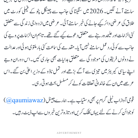
سامنے آنے لگیں۔ 2026 میں سنگیتا کی جانب سے چینگل پٹو کے فیملی کورٹ میں
طلاق کی عرضی دائر کیے جانے کی خبر سامنے آئی۔ عرضی میں ازدواجی زندگی سے متعلق
کئی الزامات اور علیحدہ رہنے سے متعلق دعوے کیے گئے تھے۔ تاہم ان الزامات پر وجے کی
جانب سے کوئی ردعمل سامنے نہیں آیا۔ مقدمے کی سماعت کئی بار ملتوی ہوئی اور عدالت
نے دونوں فریقوں کی موجودگی سے متعلق ہدایات بھی جاری کیں۔ اس دوران وجے
اپنے سیاسی کیریئر میں تیزی سے آگے بڑھے اور تمل ناڈو کے وزیر اعلیٰ بن گئے۔ اس
عرصے میں ان کے خاندانی تعلقات کو لے کر مسلسل بحث ہوتی رہی۔
قومی آواز اب ٹیلی گرام پر بھی دستیاب ہے۔ ہمارے چینل (
qaumiawaz@
)
کو جوائن کرنے کے لئے یہاں کلک کریں اور تازہ ترین خبروں سے اپ ڈیٹ رہیں۔
ADVERTISEMENT