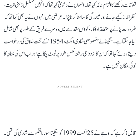
تعلقات رکھنے کا الزام عائد کیا تھا۔ انہوں نے دعویٰ کیا تھا کہ انہیں مسلسل ذہنی اذیت،
نظر انداز کیے جانے اور علیحدگی کا سامنا کرنا پڑا۔ عرضی میں انہوں نے یہ بھی کہا تھا کہ
ضرورت پڑنے پر متعلقہ اداکارہ کو اس مقدمے میں دوسرے فریق کے طور پر بھی شامل
کیا جا سکتا ہے۔ سنگیتا نے ’خصوصی شادی ایکٹ، 1954‘ کے تحت طلاق کی درخواست
دیتے ہوئے کہا تھا کہ ان کا ازدواجی رشتہ مکمل طور پر ٹوٹ چکا ہے اور اب اس کی بحالی کا
کوئی امکان نہیں ہے۔
ADVERTISEMENT
قابل ذکر ہے کہ وجے نے 25 اگست 1999 کو سنگیتا سورنالنگم سے شادی کی تھی۔