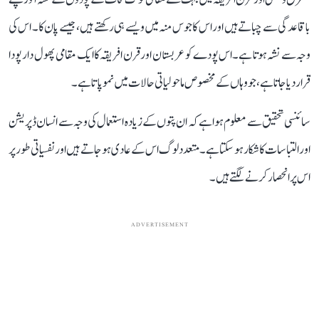
باقاعدگی سے چباتے ہیں اور اس کا جوس منہ میں ویسے ہی رکھتے ہیں، جیسے پان کا۔ اس کی
وجہ سے نشہ ہوتا ہے۔ اس پودے کو عربستان اور قرن افریقہ کا ایک مقامی پھول دار پودا
قرار دیا جاتا ہے، جو وہاں کے مخصوص ماحولیاتی حالات میں نمو پاتا ہے۔
سائنسی تحقیق سے معلوم ہوا ہے کہ ان پتوں کے زیادہ استعمال کی وجہ سے انسان ڈپریشن
اور التباسات کا شکار ہو سکتا ہے۔ متعدد لوگ اس کے عادی ہو جاتے ہیں اور نفسیاتی طور پر
اس پر انحصار کرنے لگتے ہیں۔
ADVERTISEMENT