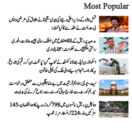
Most Popular
تمل ناڈو کے وزیر اعلیٰ وجئے کی بیوی سنگیتا نے طلاق کی عرضی واپس
لی، عدالت نے مقدمے کا کیا نمٹارا
مدھیہ پردیش کے 48 اضلاع میں خشک سالی جیسے حالات، فوری
راحتی پیکیج دے حکومت: جیتو پٹواری
اسکواڈرن لیڈر بھاؤنا کنٹھ نے ’ٹاپ گن‘ پائلٹ بن کر رقم کی تاریخ،
یہ کارنامہ انجام دینے والی ملک کی پہلی خاتون
نیٹ-یو جی: او ایم آر شیٹ میں بے ضابطگیوں سے متعلق درخواست
سپریم کورٹ سے خارج، ہائی کورٹ سے رجوع کرنے کی ہدایت
ہماچل پردیش: مانسون میں 798 کروڑ روپے کا ہوا نقصان، 145
سڑکیں بند، 224 ٹرانسفارمرز ٹھپ