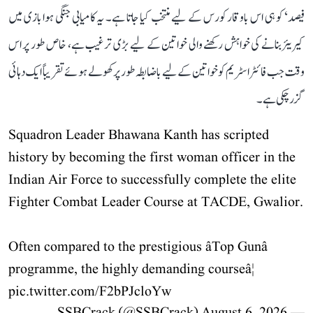
فیصد‘ کو ہی اس باوقار کورس کے لیے منتخب کیا جاتا ہے۔ یہ کامیابی جنگی ہوا بازی میں
کیریئر بنانے کی خواہش رکھنے والی خواتین کے لیے بڑی ترغیب ہے، خاص طور پر اس
وقت جب فائٹر اسٹریم کو خواتین کے لیے باضابطہ طور پر کھولے ہوئے تقریباً ایک دہائی
گزر چکی ہے۔
Squadron Leader Bhawana Kanth has scripted
history by becoming the first woman officer in the
Indian Air Force to successfully complete the elite
Fighter Combat Leader Course at TACDE, Gwalior.
Often compared to the prestigious âTop Gunâ
programme, the highly demanding courseâ¦
pic.twitter.com/F2bPJcloYw