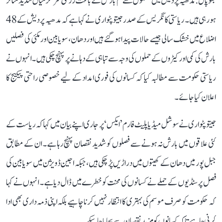
بھوپال: مدھیہ پردیش میں معمول سے کم بارش کے باعث زرعی سرگرمیاں شدید متاثر
ہو رہی ہیں۔ ریاستی کانگریس کے صدر جیتو پٹواری نے کہا ہے کہ مدھیہ پردیش کے 48
اضلاع میں خشک سالی جیسے حالات پیدا ہو گئے ہیں اور دھان، سویابین اور مکئی کی فصلیں
بارش کی کمی اور کیڑوں کے حملوں کی وجہ سے تباہی کے دہانے پر پہنچ چکی ہیں۔ انہوں نے
ریاستی حکومت سے مطالبہ کیا کہ کسانوں کی فوری امداد کے لیے خصوصی راحتی پیکیج کا
اعلان کیا جائے۔
جیتو پٹواری نے سوشل میڈیا پلیٹ فارم ’ایکس‘ پر جاری اپنے بیان میں کہا کہ ریاست کے
کئی علاقوں میں بارش نہ ہونے سے فصلوں کو شدید نقصان پہنچ رہا ہے۔ ان کے مطابق
جبل پور میں دھان کے کھیتوں میں دراڑیں پڑ چکی ہیں، جبکہ اجین ڈویژن میں سویابین کی
فصل پر سنڈیوں کے حملے نے کسانوں کی محنت کو خطرے میں ڈال دیا ہے۔ انہوں نے کہا
کہ حکومت کو صرف موسم کی بہتری کا انتظار نہیں کرنا چاہیے بلکہ اپنی ذمہ داری بھی ادا
کرنی چاہیے تاکہ کسانوں کو مزید نقصان سے بچایا جا سکے۔