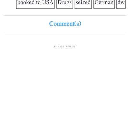
booked to USA
Drugs
seized
German
dw
Comment(s)
ADVERTISEMENT