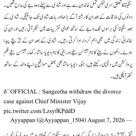
سنگیتا کا تعلق سری لنکن تمل خاندان سے ہے اور شادی سے پہلے وہ وجے کی مداح تھیں۔
دونوں کی ملاقات کے بعد ان کا رشتہ آگے بڑھا اور بات شادی تک جا پہنچی۔ شادی کے
بعد سنگیتا کئی برسوں تک وجے کے ساتھ عوامی تقریبات میں نظر آتی رہیں اور ان کی
خاندانی زندگی میں بھی اہم کردار ادا کرتی رہیں۔ شادی کے بعد ان کے 2 بچے پیدا
ہوئے۔ انھوں نے بیٹے کا نام جیسن سنجے اور بیٹی کا نام دیویا ساشا رکھا۔ جیسن سنجے فلم
پروڈکشن میں دلچسپی رکھتے ہیں، جبکہ دیویا ساشا بھی بعض مواقع پر اپنے والد کے ساتھ
نظر آ چکی ہیں۔
ð¨OFFICIAL : Sangeetha withdraw the divorce
case against Chief Minister Vijay
pic.twitter.com/LzsyfKPddD
August 7, 2026
— Ayyappan (@Ayyappan_1504)
تقریباً 27 سالہ ازدواجی زندگی کے بعد وجے اور سنگیتا کے تعلقات میں دوری کی خبریں