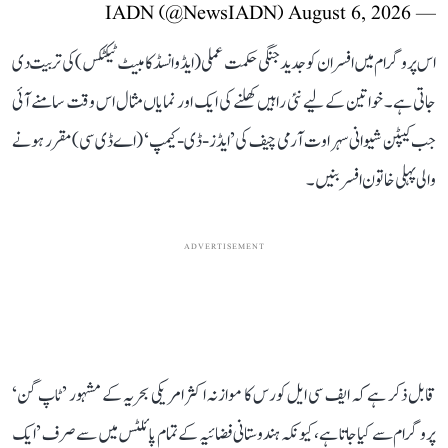
August 6, 2026
— IADN (@NewsIADN)
اس پروگرام میں افسران کو جدید جنگی حکمت عملی (ایڈوانسڈ کامبیٹ ٹیکٹکس) کی تربیت دی
جاتی ہے۔ خواتین کے لیے نئی راہیں کھلنے کی ایک اور نمایاں مثال اس وقت سامنے آئی
جب کیپٹن شیوانی سہراوت آرمی چیف کی ’ایڈز-ڈی-کیمپ‘ (اے ڈی سی) مقرر ہونے
والی پہلی خاتون افسر بنیں۔
ADVERTISEMENT
قابل ذکر ہے کہ ایف سی ایل کورس کا موازنہ اکثر امریکی بحریہ کے مشہور ’ٹاپ گن‘
پروگرام سے کیا جاتا ہے، کیونکہ ہندوستانی فضائیہ کے تمام پائلٹس میں سے صرف ’ایک