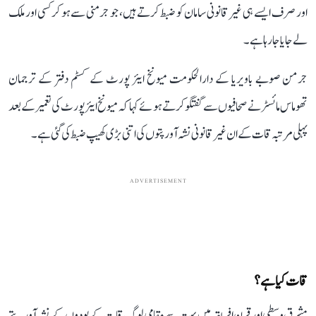
اور صرف ایسے ہی غیرقانونی سامان کو ضبط کرتے ہیں، جو جرمنی سے ہو کر کسی اور ملک
لے جایا جا رہا ہے۔
جرمن صوبے باویریا کے دارالحکومت میونخ ایئر پورٹ کے کسٹم دفتر کے ترجمان
تھوماس مائسٹر نے صحافیوں سے گفتگو کرتے ہوئے کہا کہ میونخ ایئر پورٹ کی تعمیر کے بعد
پہلی مرتبہ قات کے ان غیر قانونی نشہ آور پتوں کی اتنی بڑی کھیپ ضبط کی گئی ہے۔
ADVERTISEMENT
قات کیا ہے؟
مشرق وسطی اور قرن افریقہ میں بہت سے مقامی لوگ قات کے پودوں کے نشہ آور پتے