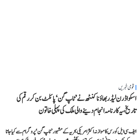
قومی خبریں
اسکواڈرن لیڈر بھاؤنا کنٹھ نے ’ٹاپ گن‘ پائلٹ بن کر رقم کی
تاریخ، یہ کارنامہ انجام دینے والی ملک کی پہلی خاتون
ایف سی ایل کورس کا موازنہ اکثر امریکی بحریہ کے مشہور ’ٹاپ گن‘ پروگرام سے کیا جاتا