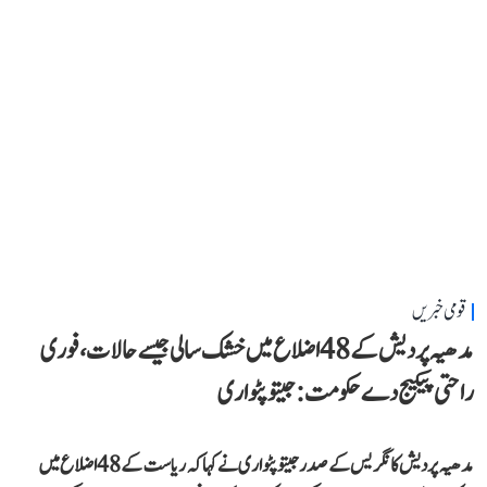
قومی خبریں
مدھیہ پردیش کے 48 اضلاع میں خشک سالی جیسے حالات، فوری
راحتی پیکیج دے حکومت: جیتو پٹواری
مدھیہ پردیش کانگریس کے صدر جیتو پٹواری نے کہا کہ ریاست کے 48 اضلاع میں