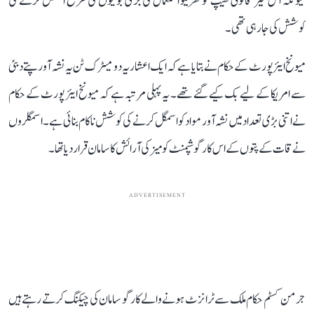
کیونکہ اس غیر قانونی کھیپ کو گھریلو استعمال کی جڑی بوٹیوں کی طرح اسمگل کرنے کی
کوشش کی جا رہی تھی۔
میونخ ایئر پورٹ کے حکام نے بتایا ہے کہ ایک اعشاریہ دو میٹرک ٹن یہ نشہ آور پتے دبئی
سے امریکا کے لیے بک کیے گئے تھے۔ یہ پہلی مرتبہ ہے کہ میونخ ایئر پورٹ کے حکام
نے اتنی بڑی تعداد میں نشہ آور مواد کو اسمگل کرنے کی کوشش ناکام بنائی ہے۔ اسمگلروں
نے قات کے پتوں کے اس کارگو شپمنٹ کو میز کی آرائش کا سامان قرار دیا تھا۔
ADVERTISEMENT
جرمن کسٹم حکام ملک سے ٹرانزٹ ہونے والے کارگو سامان کی چیکنگ کرتے رہتے ہیں