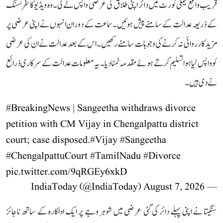
قریب واقع فیملی کورٹ میں دائر اپنی طلاق کی عرضی واپس لے لی۔ وہ ویڈیو کانفرنسنگ
کے ذریعہ عدالت کے سامنے پیش ہوئیں۔ سماعت کے دوران انہوں نے اپنی عرضی پر
مزید کارروائی نہ کرنے کی وجوہات سامنے رکھیں۔ اس کے بعد عدالت نے ان کی عرضی
کو واپس لیا ہوا تسلیم کرتے ہوئے مقدمہ نمٹا دیا۔ یہ معلومات عدالت کے سرکاری ذرائع
نے دی ہیں۔
#BreakingNews
| Sangeetha withdraws divorce
petition with CM Vijay in Chengalpattu district
court; case disposed.
#Vijay
#Sangeetha
#ChengalpattuCourt
#TamilNadu
#Divorce
pic.twitter.com/9qRGEy6xkD
August 7, 2026
— IndiaToday (@IndiaToday)
سنگیتا نے اپنی پہلے دائر کی گئی عرضی میں شوہر وجے پر ایک اداکارہ کے ساتھ ناجائز