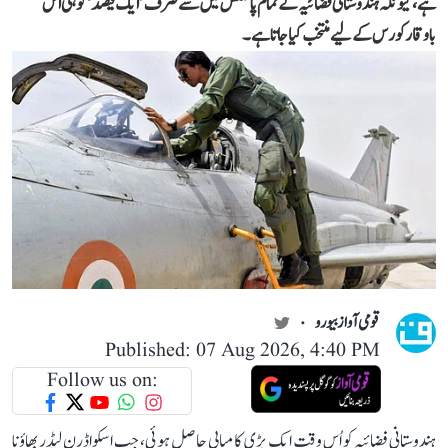
ہے، کیونکہ ہندوستانی فضائیہ کے تمام پائلٹس میں سے صرف ’ایک فیصد‘ کو ہی اس
باوقار کورس کے لیے منتخب کیا جاتا ہے۔
قومی آواز بیورو
Published: 07 Aug 2026, 4:40 PM
Follow us on:
ہندوستانی فضائیہ کو اُس وقت ایک بڑی کامیابی حاصل ہوئی، جب اسکواڈرن لیڈر بھاؤنا