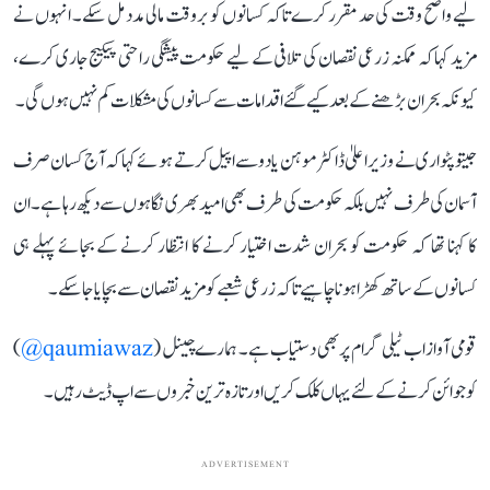
لیے واضح وقت کی حد مقرر کرے تاکہ کسانوں کو بروقت مالی مدد مل سکے۔ انہوں نے
مزید کہا کہ ممکنہ زرعی نقصان کی تلافی کے لیے حکومت پیشگی راحتی پیکیج جاری کرے،
کیونکہ بحران بڑھنے کے بعد کیے گئے اقدامات سے کسانوں کی مشکلات کم نہیں ہوں گی۔
جیتو پٹواری نے وزیر اعلیٰ ڈاکٹر موہن یادو سے اپیل کرتے ہوئے کہا کہ آج کسان صرف
آسمان کی طرف نہیں بلکہ حکومت کی طرف بھی امید بھری نگاہوں سے دیکھ رہا ہے۔ ان
کا کہنا تھا کہ حکومت کو بحران شدت اختیار کرنے کا انتظار کرنے کے بجائے پہلے ہی
کسانوں کے ساتھ کھڑا ہونا چاہیے تاکہ زرعی شعبے کو مزید نقصان سے بچایا جا سکے۔
قومی آواز اب ٹیلی گرام پر بھی دستیاب ہے۔ ہمارے چینل (
qaumiawaz@
)
کو جوائن کرنے کے لئے یہاں کلک کریں اور تازہ ترین خبروں سے اپ ڈیٹ رہیں۔
ADVERTISEMENT