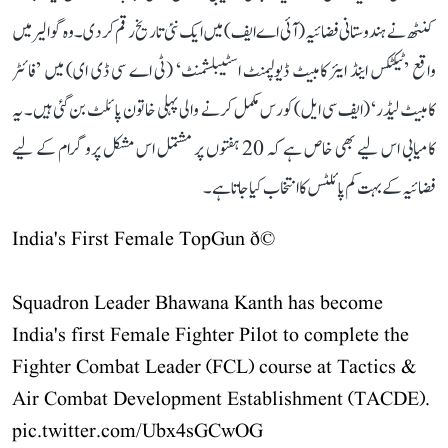
کنٹھ نے ہندوستانی فضائیہ (آئی اے ایف) میں ایک نئی تاریخ رقم کر دی۔ وہ گوالیر میں
واقع ’ٹیکٹکس اینڈ ایئر کامبیٹ ڈیولپمنٹ اسٹیبلشمنٹ‘ (ٹی اے سی ڈی ای) میں ’فائٹر
کامبیٹ لیڈر‘ (ایف سی ایل) کورس مکمل کرنے والی پہلی خاتون پائلٹ بن گئی ہیں۔ یہ
کامیابی اس لیے بھی خاص ہے کہ 20 ہفتوں پر مشتمل اس مشکل پروگرام کے لیے
فضائیہ کے بہت کم پائلٹس کا انتخاب کیا جاتا ہے۔
India's First Female TopGun ð©
Squadron Leader Bhawana Kanth has become
India's first Female Fighter Pilot to complete the
Fighter Combat Leader (FCL) course at Tactics &
Air Combat Development Establishment (TACDE).
pic.twitter.com/Ubx4sGCwOG