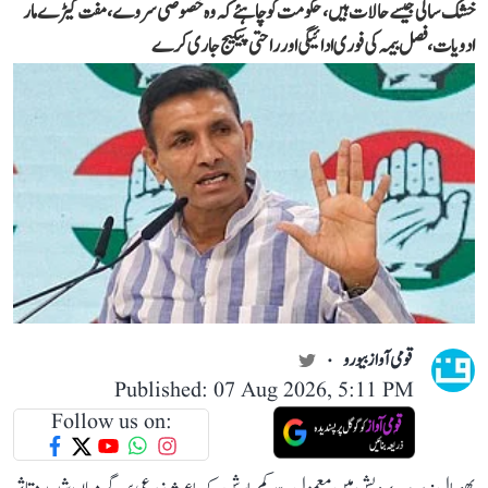
خشک سالی جیسے حالات ہیں، حکومت کو چاہئے کہ وہ خصوصی سروے، مفت کیڑے مار
ادویات، فصل بیمہ کی فوری ادائیگی اور راحتی پیکیج جاری کرے
قومی آواز بیورو
Published: 07 Aug 2026, 5:11 PM
Follow us on: