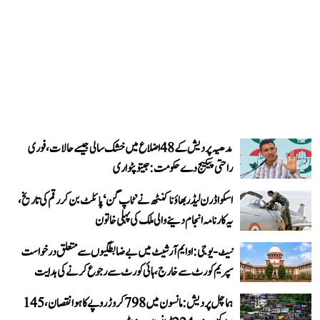
مدھیہ پردیش کے 48 اضلاع میں خشک سالی جیسے حالات، فوری
راحتی پیکیج دے حکومت: جیتو پٹواری
اسکواڈرن لیڈر بھاؤنا کنٹھ نے ’ٹاپ گن‘ پائلٹ بن کر رقم کی تاریخ،
یہ کارنامہ انجام دینے والی ملک کی پہلی خاتون
نیٹ-یو جی: او ایم آر شیٹ میں بے ضابطگیوں سے متعلق درخواست
سپریم کورٹ سے خارج، ہائی کورٹ سے رجوع کرنے کی ہدایت
ہماچل پردیش: مانسون میں 798 کروڑ روپے کا ہوا نقصان، 145