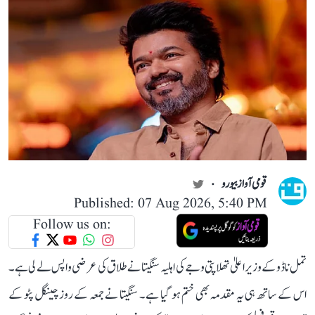
قومی آواز بیورو
Published: 07 Aug 2026, 5:40 PM
Follow us on:
تمل ناڈو کے وزیر اعلیٰ تھلاپتی وجے کی اہلیہ سنگیتا نے طلاق کی عرضی واپس لے لی ہے۔
اس کے ساتھ ہی یہ مقدمہ بھی ختم ہو گیا ہے۔ سنگیتا نے جمعہ کے روز چینگل پٹو کے