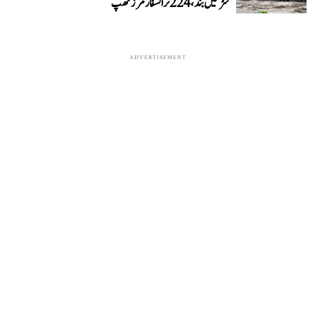
سڑکیں بند، 224 ٹرانسفارمرز ٹھپ
ADVERTISEMENT