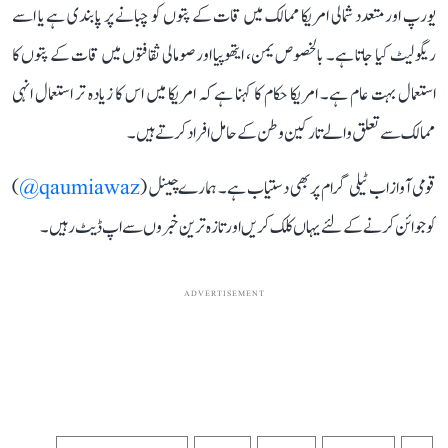
یورپ اور متعدد شمالی امریکا ممالک میں قات کے پتوں کو چبانے پر پابندی ہے یا اسے
ریگولیٹ کیا جاتا ہے۔ بالخصوص یمن، ایتھوپیا اور صومالی ثقافتوں میں قات کے پتوں کا
استعمال بہت عام ہے۔ امریکا حکام کا کہنا ہے کہ امریکا میں اس کا زیادہ تر استعمال انہی
ممالک سے تعلق والے تارکین وطن کے حامل افراد کرتے ہیں۔
قومی آواز اب ٹیلی گرام پر بھی دستیاب ہے۔ ہمارے چینل (
qaumiawaz@
)
کو جوائن کرنے کے لئے یہاں کلک کریں اور تازہ ترین خبروں سے اپ ڈیٹ رہیں۔
ADVERTISEMENT