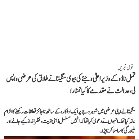
قومی خبریں
تمل ناڈو کے وزیر اعلیٰ وجئے کی بیوی سنگیتا نے طلاق کی عرضی واپس
لی، عدالت نے مقدمے کا کیا نمٹارا
سنگیتا نے اپنی عرضی میں شوہر وجے پر ایک اداکارہ کے ساتھ ناجائز تعلقات رکھنے کا الزام
عائد کیا تھا۔ انہوں نے دعویٰ کیا تھا کہ انہیں مسلسل ذہنی اذیت، نظر انداز کیے جانے اور
علیحدگی کا سامنا کرنا پڑا۔