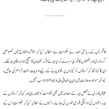
ADVERTISEMENT
کانگریس کے ریاستی صدر نے حکومت سے مطالبہ کیا کہ متاثرہ اضلاع میں خصوصی
گرداوری اور فصلوں کا فوری سروے کرایا جائے تاکہ نقصان کا صحیح اندازہ لگایا جا سکے۔
ان کا کہنا تھا کہ کسانوں کو کیڑوں پر قابو پانے کے لیے ادویات مفت فراہم کی جائیں،
کیونکہ موجودہ حالات میں ان پر اضافی مالی بوجھ ڈالنا مناسب نہیں۔
جیتو پٹواری نے فصل بیمہ کے معاملہ میں بھی حکومت کو نشانہ بنایا اور کہا کہ کسانوں کے
بیمہ دعووں کی ادائیگی فوری طور پر کی جائے۔ انہوں نے مطالبہ کیا کہ حکومت اس کے