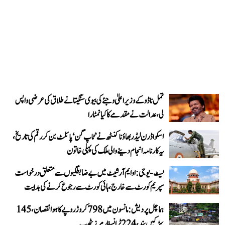
تمل ناڈو کے وزیر اعلیٰ وجئے کی بیوی سنگیتا نے طلاق کی عرضی واپس
لی، عدالت نے مقدمے کا کیا نمٹارا
اسکواڈرن لیڈر بھاؤنا کنٹھ نے ’ٹاپ گن‘ پائلٹ بن کر رقم کی تاریخ،
یہ کارنامہ انجام دینے والی ملک کی پہلی خاتون
نیٹ-یو جی: او ایم آر شیٹ میں بے ضابطگیوں سے متعلق درخواست
سپریم کورٹ سے خارج، ہائی کورٹ سے رجوع کرنے کی ہدایت
ہماچل پردیش: مانسون میں 798 کروڑ روپے کا ہوا نقصان، 145
سڑکیں بند، 224 ٹرانسفارمرز ٹھپ