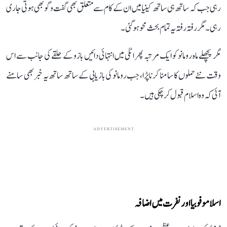
رہی جب کہ ساتھ ہی ساتھ کینیا میں ان کے کام سے متعلق بھی گفت و گو بھی ہوتی جاری
رہی۔ مگر رفتہ رفتہ یہ تمام بحث محو ہو گئی۔
مگر پچھلے ماہ رومانو کو ایک مرتبہ پھر اٹلی میں انتہائی دائیں بازو کے حلقے کی جانب سے اس
وقت نئے حملوں کا سامنا کرنا پڑا، جب رومانو کی بازیابی کے ساتھ ساتھ یہ خبر بھی سامنے
آئی کہ وہ اسلام قبول کر چکی ہیں۔
ADVERTISEMENT
اسلاموفوبیا اور نفرت میں اضافہ