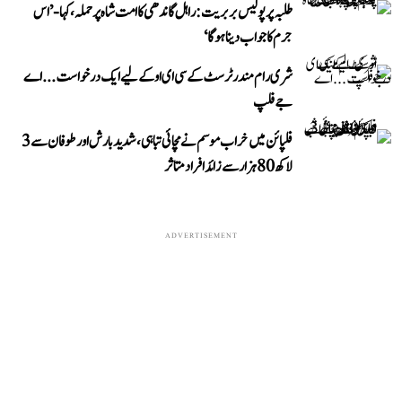
طلبہ پر پولیس بربریت: راہل گاندھی کا امت شاہ پر حملہ، کہا- ’اس
جرم کا جواب دینا ہوگا‘
شری رام مندر ٹرسٹ کے سی ای او کے لیے ایک درخواست...اے
جے فلپ
فلپائن میں خراب موسم نے مچائی تباہی، شدید بارش اور طوفان سے 3
لاکھ 80 ہزار سے زائد افراد متاثر
ADVERTISEMENT