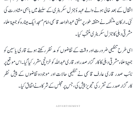
انتقال کے بعد خالی ہونے والے عہدۂ جنرل سکریٹری کے سلسلے میں باہمی مشاورت کی
گئی۔ ارکان منتظمہ نے متفقہ طور پر مفتی عبد الواحد قاسمی، امام مسجد ایک مینارہ کو جمعیۃ علماء
مشرقی دہلی کا جنرل سکریٹری منتخب کیا۔
اسی طرح تنظیمی ضرورت اور وقت کے تقاضوں کو مدنظر رکھتے ہوئے قاری یاسین کو
جمعیۃ علماء مشرقی دہلی کا کارگزار صدر اور قاری عبد اللہ کو خزانچی مقرر کیا گیا۔ اس موقع پر
نائب صدر قاری عارف قاسمی نے تنظیمی حالات اور موجودہ تقاضوں کے پیش نظر
کارگزار صدر کے تقرر کی تجویز پیش کی، جس پر مجلس کے شرکاء نے اتفاق کیا۔
ADVERTISEMENT