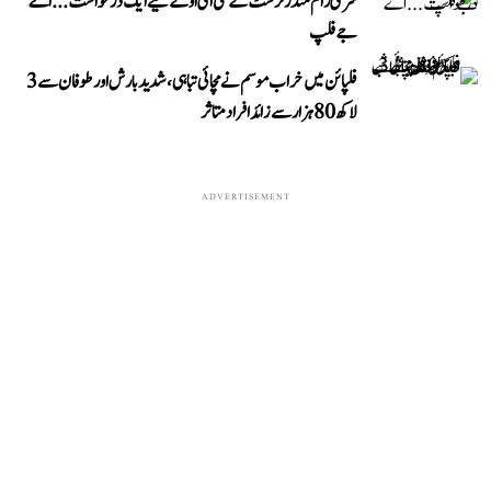
شری رام مندر ٹرسٹ کے سی ای او کے لیے ایک درخواست...اے
جے فلپ
فلپائن میں خراب موسم نے مچائی تباہی، شدید بارش اور طوفان سے 3
لاکھ 80 ہزار سے زائد افراد متاثر
ADVERTISEMENT