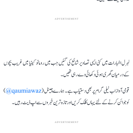
ADVERTISEMENT
لبرل اخبارات میں کئی ایسی تصاویر شائع کی گئیں جب میں رومانو کینیا میں غریب بچوں
کے درمیان گھری ہوئی دکھائی دے رہی تھیں۔
قومی آواز اب ٹیلی گرام پر بھی دستیاب ہے۔ ہمارے چینل (
qaumiawaz@
)
کو جوائن کرنے کے لئے یہاں کلک کریں اور تازہ ترین خبروں سے اپ ڈیٹ رہیں۔
ADVERTISEMENT