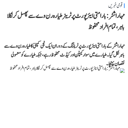
قومی خبریں
مہاراشٹر: بارامتی ایئرپورٹ پر ٹرینر طیارہ رن وے سے پھسل کر نکلا
باہر، تمام افراد محفوظ
مہاراشٹر کے بارامتی ایئرپورٹ پر ٹریننگ کے دوران ایک نجی کمپنی کا طیارہ رن وے سے
باہر نکل گیا۔ طیارے میں سوار کیپٹن اور کیڈٹ محفوظ رہے، جبکہ طیارے کو معمولی
نقصان پہنچا۔