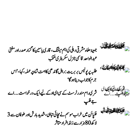
جمعیۃ علماء مشرقی دہلی کی اہم میٹنگ، قاری یاسین کا گزار صدر اور مفتی
عبد الواحد قاسمی جنرل سکریٹری منتخب
طلبہ پر پولیس بربریت: راہل گاندھی کا امت شاہ پر حملہ، کہا- ’اس
جرم کا جواب دینا ہوگا‘
شری رام مندر ٹرسٹ کے سی ای او کے لیے ایک درخواست...اے
جے فلپ
فلپائن میں خراب موسم نے مچائی تباہی، شدید بارش اور طوفان سے 3
لاکھ 80 ہزار سے زائد افراد متاثر