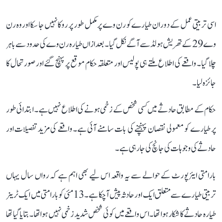
اسی تربیتی عمل کے دوران طیارے کو رن وے پر مکمل طور پر روکا نہیں جا سکا اور وہ رن
وے 29 کے تھریش ہولڈ سے آگے نکل گیا۔ بعد ازاں طیارہ رن وے کی حدود سے باہر
چلا گیا۔ واقعے کی اطلاع ملتے ہی پولیس اور متعلقہ حکام موقع پر پہنچ گئے اور صورتحال کا
جائزہ لیا۔
حکام کے مطابق حادثے میں کسی شخص کے زخمی ہونے کی اطلاع نہیں ہے۔ ابتدائی طور
پر طیارے کو معمولی نقصان پہنچنے کی بات سامنے آئی ہے۔ واقعے کی مزید تفصیلات اور
حادثے کی وجوہات کی جانچ کی جا رہی ہے۔
بارامتی ایئرپورٹ کے حوالے سے یہ واقعہ اس لیے بھی اہم ہے کہ رواں سال یہاں
تربیتی طیارے سے متعلق ایک اور حادثہ پیش آ چکا ہے۔ 13 مئی کو بارامتی میں ایک ٹرینر
طیارہ حادثے کا شکار ہوا تھا۔ اس واقعے میں کوئی شخص شدید زخمی نہیں ہوا تھا۔ بتایا گیا تھا