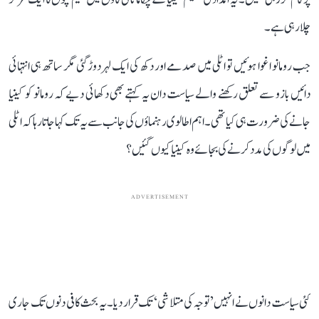
چلا رہی ہے۔
جب رومانو اغوا ہوئیں تو اٹلی میں صدمے اور دکھ کی ایک لہر دوڑ گئی مگر ساتھ ہی انتہائی
دائیں بازو سے تعلق رکھنے والے سیاست دان یہ کہتے بھی دکھائی دیے کہ رومانو کو کینیا
جانے کی ضرورت ہی کیا تھی۔ اہم اطالوی رہنماؤں کی جانب سے یہ تک کہا جاتا رہا کہ اٹلی
میں لوگوں کی مدد کرنے کی بجائے وہ کینیا کیوں گئیں؟
ADVERTISEMENT
کئی سیاست دانوں نے انہیں ’توجہ کی متلاشی‘ تک قرار دیا۔ یہ بحث کافی دنوں تک جاری