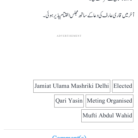
آخر میں قاری عارف کی دعا کے ساتھ مجلس اختتام پذیر ہوئی۔
ADVERTISEMENT
Jamiat Ulama Mashriki Delhi
Elected
Qari Yasin
Meting Organised
Mufti Abdul Wahid