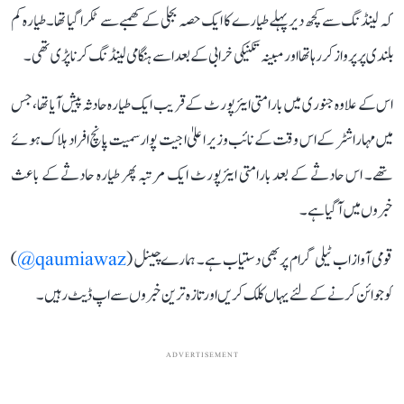
کہ لینڈنگ سے کچھ دیر پہلے طیارے کا ایک حصہ بجلی کے کھمبے سے ٹکرا گیا تھا۔ طیارہ کم
بلندی پر پرواز کر رہا تھا اور مبینہ تکنیکی خرابی کے بعد اسے ہنگامی لینڈنگ کرنا پڑی تھی۔
اس کے علاوہ جنوری میں بارامتی ایئرپورٹ کے قریب ایک طیارہ حادثہ پیش آیا تھا، جس
میں مہاراشٹر کے اس وقت کے نائب وزیر اعلیٰ اجیت پوار سمیت پانچ افراد ہلاک ہوئے
تھے۔ اس حادثے کے بعد بارامتی ایئرپورٹ ایک مرتبہ پھر طیارہ حادثے کے باعث
خبروں میں آ گیا ہے۔
قومی آواز اب ٹیلی گرام پر بھی دستیاب ہے۔ ہمارے چینل (
qaumiawaz@
)
کو جوائن کرنے کے لئے یہاں کلک کریں اور تازہ ترین خبروں سے اپ ڈیٹ رہیں۔
ADVERTISEMENT