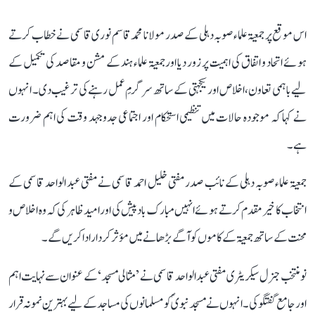
اس موقع پر جمعیۃ علماء صوبہ دہلی کے صدر مولانا محمد قاسم نوری قاسمی نے خطاب کرتے
ہوئے اتحاد و اتفاق کی اہمیت پر زور دیا اور جمعیۃ علماء ہند کے مشن و مقاصد کی تکمیل کے
لیے باہمی تعاون، اخلاص اور یکجہتی کے ساتھ سرگرمِ عمل رہنے کی ترغیب دی۔ انہوں
نے کہا کہ موجودہ حالات میں تنظیمی استحکام اور اجتماعی جدوجہد وقت کی اہم ضرورت
ہے۔
جمعیۃ علماء صوبہ دہلی کے نائب صدر مفتی خلیل احمد قاسمی نے مفتی عبد الواحد قاسمی کے
انتخاب کا خیر مقدم کرتے ہوئے انہیں مبارک باد پیش کی اور امید ظاہر کی کہ وہ اخلاص و
محنت کے ساتھ جمعیۃ کے کاموں کو آگے بڑھانے میں مؤثر کردار ادا کریں گے۔
نو منتخب جنرل سیکریٹری مفتی عبد الواحد قاسمی نے ’مثالی مسجد‘ کے عنوان سے نہایت اہم
اور جامع گفتگو کی۔ انہوں نے مسجد نبویؐ کو مسلمانوں کی مساجد کے لیے بہترین نمونہ قرار