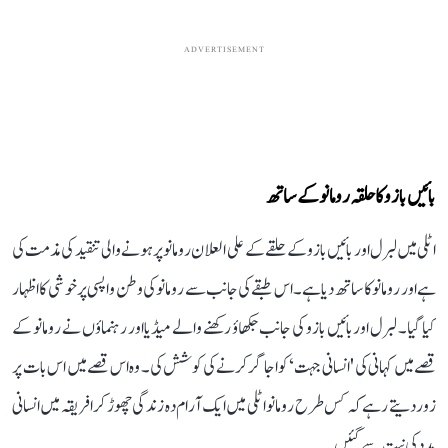
ADVERTISEMENT
بائیں بازو کا حلقہ رومانو کے ساتھ
اٹلی میں لبرل اور بائیں بازو کے حلقے کے علی العلان رومانو پر ہونے والی تنقید کی مذمت کی
ہے اور رومانو کا ساتھ دیا ہے۔ اس طبقے کی جانب سے رومانو کی وطن واپسی پر خوشی کا اظہار
کیا گیا۔ لبرل اور بائیں بازو کی جانب جکھاؤ رکھنے والے میڈیا اور رہنماؤں نے رومانو کے
قصے میں کہانی کی 'انسانی جہت‘ کو اجاگر کرنے کی کوشش کی۔ وہ اس قصے میں اس بات پر
زور دیتے رہے کہ کس طرح رومانو اٹلی میں ایک آرام دہ زندگی چھوڑ کر افریقہ میں انسانی
مدد کی نیت سے گئیں۔