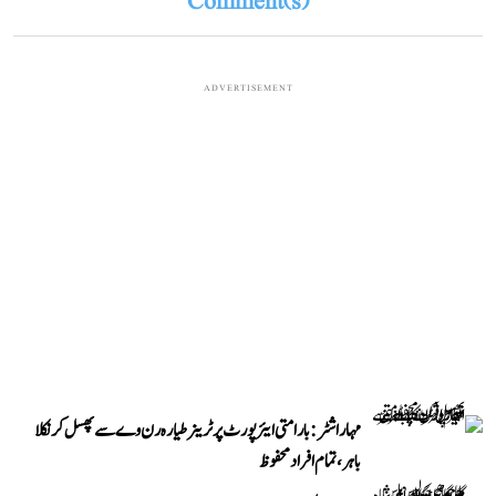
Comment(s)
ADVERTISEMENT
مہاراشٹر: بارامتی ایئرپورٹ پر ٹرینر طیارہ رن وے سے پھسل کر نکلا
باہر، تمام افراد محفوظ