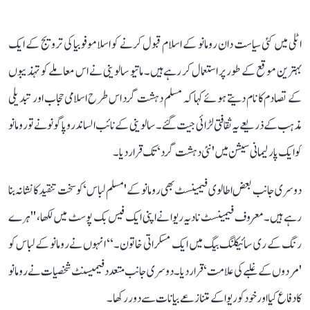
اٹلی میں کئی سیاست دان رومانو کے اسلام قبول کرنے کو اسلاموفوبیا کی ترویج کے ایک
بہترین موقع کے طور پر استعمال کر رہے ہیں۔ ماتیو سالوینی نے اس معاملے کو تہذیبوں
کے تصادم کا نام دیتے ہوئے کہا کہ مسلم دہشت گرد اس طرح اسلامی حجاب اور تبدیلی
مذہب کے ذریعے یہ ثقافتی لڑائی جیت گئے۔سالوینی کے نائب الساندرو پاگونو نے تو رومانو
کوایک پارلیمانی سیشن میں 'نئی دہشت گرد‘ تک قرار دیا۔
دوسری جانب بعض اطالوی فیمینسٹ بھی رومانو کے 'مسلم لباس‘ کو سخت تنقید کا نشانہ بنا
رہے ہیں۔ معروف فیمینسٹ نادیہ ریوا نے اپنی ایک فیس بک پوسٹ میں لکھا، ''ہرے
رنگ کے ری سائیکلنگ بیگ میں ایک مسکراتی خاتون۔‘‘ انہوں نے رومانو کے لباس کو
'مردوں کے غلبے کی علامت‘ قرار دیا۔ دوسری جانب متعدد فیمیسنٹ شخصیات نے رومانو
کا دفاع کیا اور خود کو ریوا کے متنازعے بیانات سے دور رکھا۔