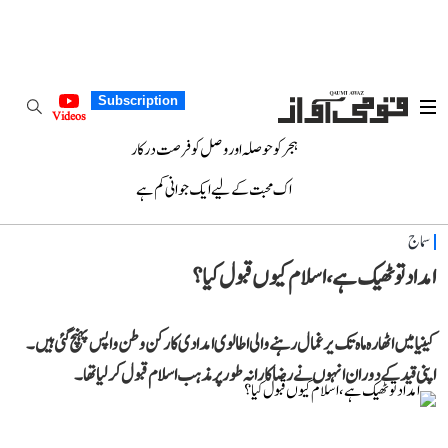
Subscription
Videos
ہجر کو حوصلہ اور وصل کو فرصت درکار
اک محبت کے لیے ایک جوانی کم ہے
سماج
امداد تو ٹھیک ہے، اسلام کیوں قبول کیا؟
کینیا میں اٹھارہ ماہ تک یرغمال رہنے والی اطالوی امدادی کارکن وطن واپس پہنچ گئی ہیں۔
اپنی قید کے دوران انہوں نے رضا کارانہ طور پر مذہب اسلام قبول کر لیا تھا۔