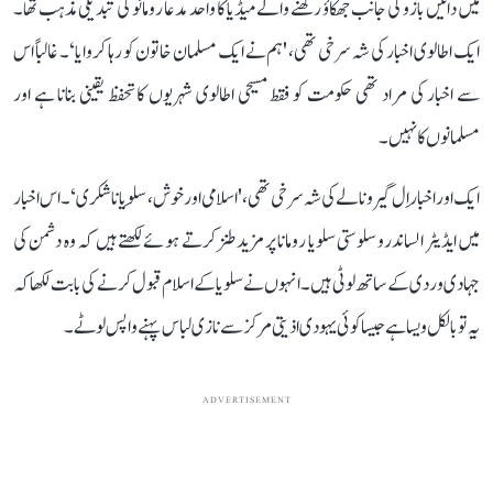
میں دائیں بازو کی جانب جھکاؤ رکھنے والے میڈیا کا واحد مدعا رومانو کی تبدیلی مذہب تھا۔
ایک اطالوی اخبار کی شہ سرخی تھی، 'ہم نے ایک مسلمان خاتون کو رہا کروایا‘۔ غالباً اس
سے اخبار کی مراد تھی حکومت کو فقط مسیحی اطالوی شہریوں کا تحفظ یقینی بنانا ہے اور
مسلمانوں کا نہیں۔
ایک اور اخبار اِل گیرونالے کی شہ سرخی تھی، 'اسلامی اور خوش، سِلویا ناشکری‘۔ اس اخبار
میں ایڈیٹر الساندرو سلوستی سلویا رومانا پر مزید طنز کرتے ہوئے لکھتے ہیں کہ وہ دشمن کی
جہادی وردی کے ساتھ لوٹی ہیں۔ انہوں نے سلویا کے اسلام قبول کرنے کی بابت لکھا کہ
یہ تو بالکل ویسا ہے جیسا کوئی یہودی اذیتی مرکز سے نازی لباس پہنے واپس لوٹے۔
ADVERTISEMENT