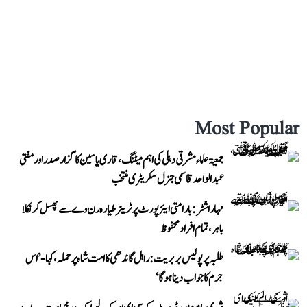
Most Popular
جمعیۃ علماء مشرقی دہلی کی اہم میٹنگ، قاری یاسین کا گزار صدر اور مفتی
عبد الواحد قاسمی جنرل سکریٹری منتخب
مہاراشٹر: بارامتی ایئرپورٹ پر ٹرینر طیارہ رن وے سے پھسل کر نکلا
باہر، تمام افراد محفوظ
طلبہ پر پولیس بربریت: راہل گاندھی کا امت شاہ پر حملہ، کہا- ’اس
جرم کا جواب دینا ہوگا‘