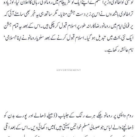
نو مئی کو اطالوی وزیراعظم نے اپنے ایک ٹوئٹر پیغام میں رومانو کی رہائی کا اعلان کیا، تو زیادہ
تر اطالوی باشندوں نے اس پر زبردست جشن منایا۔ مگر ساتھ ہی یہ خبر بھی سامنےآئی کہ
یرغمالی ایام میں رومانو رضاکارانہ طور پر اسلام قبول کر چکی ہیں۔ اس کے بعد یہ تمام جشن
ایک نئی بحث میں تبدیل ہو گیا۔ اسلام قبول کرنے کے بعد سِلویا رومانو نے اپنا 'اسلامی‘
نام عائشہ رکھا ہے۔
ADVERTISEMENT
روم واپسی پر رومانو ہلکے ہرے رنگ کےجلباب (ڈھیلے ڈھالے اور پورے بدن کو
ڈھانپنے والے لباس جو صومالی مسلم خواتین پہنتی ہیں) میں دکھائی دیں ۔ اس کے بعد اٹلی