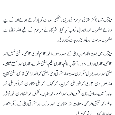
میٹنگ میں ڈاکٹر مشتاق مرحوم کی دینی و تنظیمی خدمات کو یاد کرتے ہوئے ان کے لیے
دعائے مغفرت اور ایصالِ ثواب کیا گیا۔ شرکاء نے مرحوم کے لیے اللہ تعالیٰ سے
مغفرت، رحمت اور بلندیٔ درجات کی دعا کی۔
میٹنگ میں جمعیۃ علماء صوبہ دہلی کے صدر مولانا محمد قاسم نوری قاسمی، مفتی خلیل احمد
قاسمی، قاری عارف، مولانا آفتاب عالم، قاری سلیم، مفتی سلمان ، قاری عبدالسمیع شاہی ،
مفتی عبد الواحد جنرل سیکرٹری جمعیۃ علماء مشرقی دہلی، مفتی محمد انصار الحق قاسمی ، مفتی کفایۃ
اللہ صوبہ دہلی، قاری محمد انور علی، محمد زید، محمد کیف، محمد علی مظاہری، محمد اکبر علی، محمد
عابد حسین، صادق خان، شکیل احمد، عبدالحلیم، محمد سفیان، شکیل احمد المظاہری، محمد نوشاد
عالم، محمد شفیق الرحمن، عنایت اللہ مظاہری، عبدالمالک اور مشرقی دہلی کے دیگر متعدد
علماء و کارکنان نے شرکت کی۔