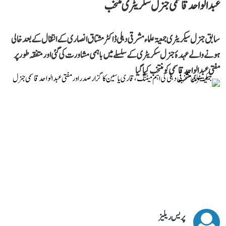
عبد الواحد قاسمی جنرل سکریٹری منتخب
سابق جنرل سیکریٹری جمعیۃ علماء مشرقی دہلی ڈاکٹر مشتاق انصاری کے انتقال کے بعد خالی
ہونے والے عہدۂ جنرل سکریٹری کے سلسلے میں باہمی مشاورت کی گئی اور متفقہ طور پر
مفتی عبد الواحد قاسمی کو منتخب کیا گیا
پریس ریلیز