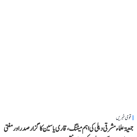
قومی خبریں
جمعیۃ علماء مشرقی دہلی کی اہم میٹنگ، قاری یاسین کا گزار صدر اور مفتی