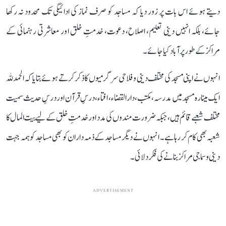
دیتے ہوئے اس بات پر زور دیا کہ مساجد کو صرف نماز کی ادائیگی تک محدود نہ رکھا
جائے، بلکہ انہیں دینی تعلیم، اصلاح، دعوت، خدمتِ خلق اور معاشرتی رہنمائی کے
مراکز کے طور پر آباد کیا جائے۔
انہوں نے اپنی مسجد کی مختلف دینی و فلاحی سرگرمیوں کا ذکر کرتے ہوئے بتایا کہ الحمدللہ
ایک مینارہ مسجد میں مدرسہ، مکتب، دارالقضاء، افتاء، درسِ قرآن اور درسِ حدیث سمیت
مختلف شعبے قائم ہیں، جبکہ ضرورت مندوں کی مدد اور خدمتِ خلق کے لیے بیت المال کا
شعبہ بھی کام کر رہا ہے۔ انہوں نے دیگر مساجد کے ذمہ داران کو بھی مساجد کو ہمہ جہت
دینی و سماجی مراکز بنانے کی فکر دلائی۔
ADVERTISEMENT