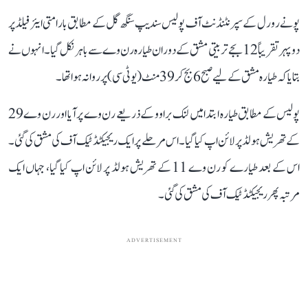
پونے رورل کے سپرنٹنڈنٹ آف پولیس سندیپ سنگھ گل کے مطابق بارامتی ایئر فیلڈ پر
دوپہر تقریباً 12 بجے تربیتی مشق کے دوران طیارہ رن وے سے باہر نکل گیا۔ انہوں نے
بتایا کہ طیارہ مشق کے لیے صبح 6 بج کر 39 منٹ (یو ٹی سی) پر روانہ ہوا تھا۔
پولیس کے مطابق طیارہ ابتدا میں لنک براوو کے ذریعے رن وے پر آیا اور رن وے 29
کے تھریش ہولڈ پر لائن اپ کیا گیا۔ اس مرحلے پر ایک ریجیکٹڈ ٹیک آف کی مشق کی گئی۔
اس کے بعد طیارے کو رن وے 11 کے تھریش ہولڈ پر لائن اپ کیا گیا، جہاں ایک
مرتبہ پھر ریجیکٹڈ ٹیک آف کی مشق کی گئی۔
ADVERTISEMENT