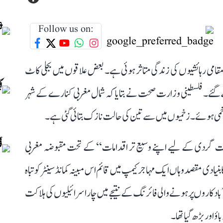
Follow us on:
مقامی رہائشیوں کی زندگی متاثر ہوئی ہے۔ بعض علاقوں میں بجلی کاٹ
 گئے۔ فلسطینی وزارت صحت نے بتایا کہ شمال مغربی کنارے کے شہر
 دہشت گردی کے لیے اپنے وسیع تر اقدامات‘‘ کے تحت مقبوضہ مغربی
یادی مقصد وہاں ایک مہاجر کیمپ میں قائم اس مبینہ کمانڈ سینٹر کو تباہ
 آباد کاروں پر ہونے والی فائرنگ کے نتیجے میں چار اسرائیلیوں کی ہلاکت
اور بڑھ گیا تھا۔