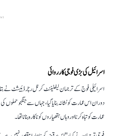
ENT
اسرائیل کی بڑی فوجی کارروائی
اسرائیلی فوج کے ترجمان لیفٹیننٹ کرنل رچرڈ ہَیشٹ نے بتایا 
دوران اس عمارت کو نشانہ بنایا گیا، جہاں سے جنگجو حملوں 
عمارت کو تباہ کرنا اور وہاں ہتھیاروں کو ناکارہ بنانا تھا۔
فوجی ترجمان نے کہا، ''اس پر قبضہ کرنا ہمارا مقصد نہیں ہ