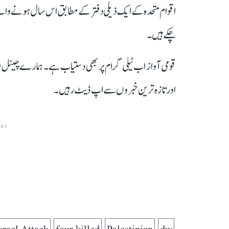
چکے ہیں۔
قومی آواز اب ٹیلی گرام پر بھی دستیاب ہے۔ ہمارے چینل 
اور تازہ ترین خبروں سے اپ ڈیٹ رہیں۔
ENT