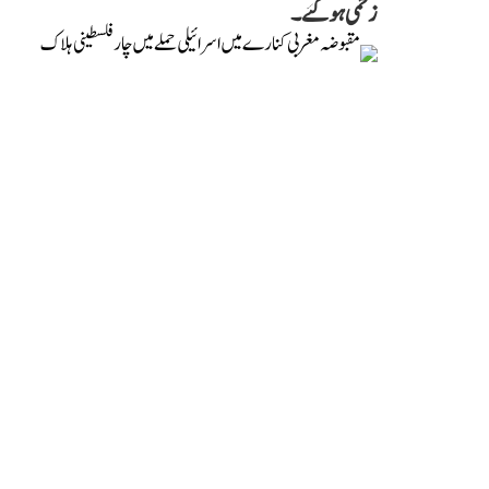
زخمی ہو گئے۔