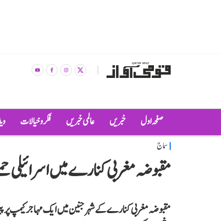
صفحہ اول
خبریں
عالمی خبریں
فکر و خیالات
وی
سماج
مقبوضہ مغربی کنارے میں اسرائیلی حمل
مقبوضہ مغربی کنارے کے شہر جنین میں ایک مہاجر کیمپ پر پیر کے 