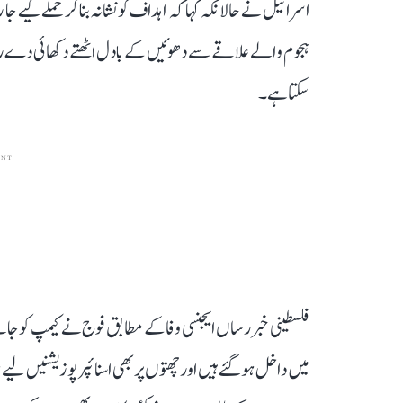
اسرائیل نے حالانکہ کہا کہ اہداف کو نشانہ بنا کر حملے کیے ج
ہجوم والے علاقے سے دھوئیں کے بادل اٹھتے دکھائی دے رہے 
سکتا ہے۔
ENT
فلسطینی خبر رساں ایجنسی وفا کے مطابق فوج نے کیمپ کو جان
میں داخل ہو گئے ہیں اور چھتوں پر بھی اسنائپر پوزیشنیں 