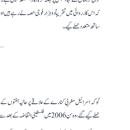
کہ اس کارروائی میں تقریباً دو ہزار فوجی حصہ لے رہے ہیں
ساتھ متعدد حملے کیے۔
ENT
گو کہ اسرائیل مغربی کنارے کے علاقے پر حالیہ ہفتوں کے دوران
حملے کیے گئے، وہ سن 2006 میں فلسطینی انتفاضہ کے بعد سے دیکھنے کو نہیں ملے تھے۔