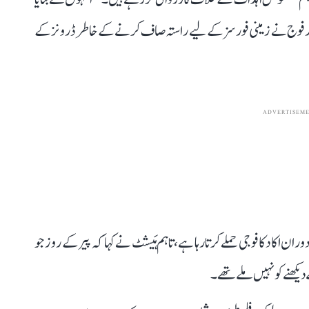
 اور فوج نے زمینی فورسز کے لیے راستہ صاف کرنے کے خاطر ڈرونز کے
ADVERTISEM
 اکا دکا فوجی حملے کرتا رہا ہے، تاہم ہَیشٹ نے کہا کہ پیر کے روز جو