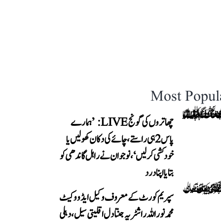
Most Popul
چھاتروں کی گونج LIVE: ’ہمارے
پاس 2 ہی راستے، چائے کی دکان کھولیں یا
خودکشی کر لیں‘، نوجوان نے راہل گاندھی کو
بتایا اپنا درد
سپریم کورٹ کے معروف وکیل ایڈووکیٹ
محمد نور اللہ راشٹریہ جنتا دل اقلیتی سیل، دہلی