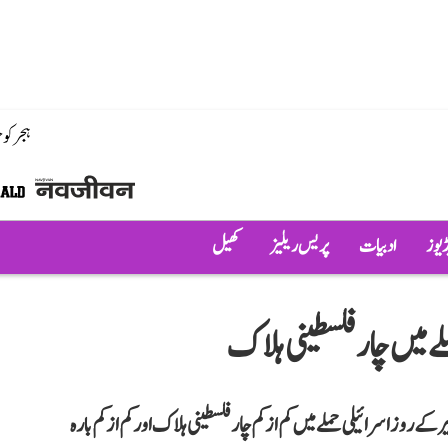
ہجر کو
ڈیوز
ادبیات
پریس ریلیز
کھیل
ے میں چار فلسطینی ہلاک
روز اسرائیلی حملے میں کم از کم چار فلسطینی ہلاک اور کم از کم بارہ