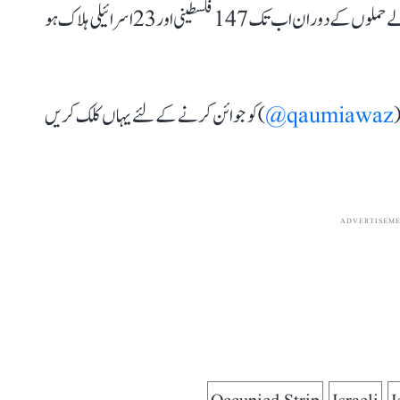
اقوام متحدہ کے ایک ذیلی دفتر کے مطابق اس سال ہونے والے حملوں کے دوران اب تک 147 فلسطینی اور 23 اسرائیلی ہلاک ہو
(
qaumiawaz@
) کو جوائن کرنے کے لئے یہاں کلک کریں
ADVERTISEM