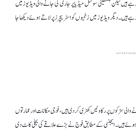
ا رہے ہیں لیکن فلسطینی سوشل میڈیا پر جاری کی جانے والی ویڈیوز میں
ہیں۔ دیگر ویڈیوز میں زخمیوں کو اسٹریچرز پر لاتے ہوئے دیکھا جا
ADVERTISEM
ے والی سڑکوں پر رکاوٹیں کھڑی کر دی ہیں، فوجی مکانات اور عمارتوں
لیے ہوئے ہیں۔ ایجنسی کے مطابق فوج نے بڑے علاقے کی بجلی کاٹ دی