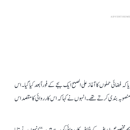
ADVERTISEM
کہ فضائی حملوں کا آغاز علی الصبح ایک بجے کے فوراً بعد کیا گیا۔ اس
کی منصوبہ بندی کرتے تھے۔ انہوں نے کہا کہ اس کارروائی کا مقصد اس
ے۔ ہم مخصوص اہداف کے خلاف کارروائی کر رہے ہیں۔‘‘ انہوں نے بتایا