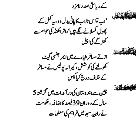
کے ریاستی صدر نامزد
’اب تو اس تالاب کا پانی بدل دو، یہ کمل کے
پھول کمہلانے لگے ہیں‘، اتراکھنڈ کی عوام سے
کھڑگے کی اپیل
اڑتے مسافر طیارے میں ایمرجنسی گیٹ
کھولنے کی کوشش، کیرالہ پولیس نے مسافر
کے خلاف درج کیا کیس
چین سے ہندوستان کی درآمدات میں گزشتہ 5
سال کے دوران 39 فیصد کا اضافہ، حکومت
نے راجیہ سبھا میں فراہم کی معلومات