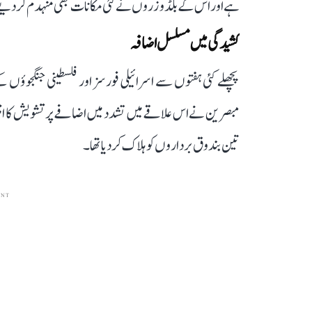
ہے اور اس کے بلڈوزروں نے کئی مکانات بھی منہدم کر دیے
کشیدگی میں مسلسل اضافہ
پچھلے کئی ہفتوں سے اسرائیلی فورسز اور فلسطینی جنگجوؤ
مبصرین نے اس علاقے میں تشدد میں اضافے پر تشویش کا اظ
تین بندوق برداروں کو ہلاک کر دیا تھا۔
ENT