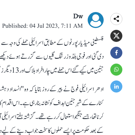
Dw
Published: 04 Jul 2023, 7:11 AM
فلسطینی میڈیا رپورٹوں کے مطابق اسرائیلی حملے کی وجہ سے 
دی گئی اور فوجی بلڈوزر تنگ گلیوں سے گزرتے ہوئے دیکھے
جنین میں کیے گئے اس حملے میں چار افراد ہلاک اور 13 دیگر زخمی ہوئے۔ زخمیوں میں سے تین کی حالت نازک بتائی گئی ہے۔
ادھر اسرائیلی فوج نے پیر کے روز بتایا کہ وہ ''انسداد
کنارے کے شہر جنین اہداف کو نشانہ بنا رہی ہے۔ اس اقدام کا بن
کرنا تھا، جسے جنگجو استعمال کر رہے تھے۔ گزشتہ ہفتے اسرائیلی
کے بعد حکومت پر ایسے حملوں کا سخت جواب دینے کے لیے دباؤ 