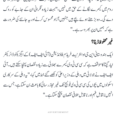
روم میں کیمرے لگانے کے حق میں نہیں،''بہت زیادہ نگرانی ان کے جذبے کو روک
دے گی۔ وہ بڑھتے ہوئے بچے ہیں جنہیں آزاد محسوس کرنے اور یہ جاننے کی ضرورت
ہے کہ ہمیں ان پر بھروسہ ہے۔''
غیر محفوظ ڈیٹا ؟
ایک ہندوستانی این جی او انٹرنیٹ فریڈم فاؤنڈیشن (آئی ایف ایف) کے ایگزیکٹو ڈائریکٹر
اپار گپتا کا مؤقف ہے کہ سی سی ٹی وی کیمرے بھلائی سے زیادہ نقصان پہنچا سکتے ہیں۔ آئی
ایف ایف نے جولائی میں دہلی کے وزیر اعلیٰ کو لکھے گئے خط میں کہا، ''یہ دہلی کے سرکاری
اسکولوں میں بچوں کی سی سی ٹی وی فوٹیج تک غیر مجاز رسائی کا باعث بن سکتا ہے، جس سے
انہیں ناقابل فہم اور ناقابل تلافی نقصان پہنچ سکتا ہے۔''
ADVERTISEMENT