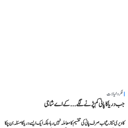
فکر و خیالات
جب دریا کا پانی کم پڑنے لگے...کے اے شاجی
کاویری تنازع اب صرف پانی کی تقسیم کا معاملہ نہیں رہا، بلکہ ایک ایسے دریا کا مسئلہ بن چکا