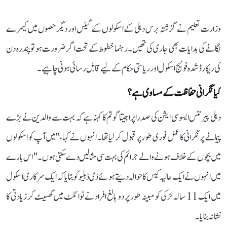
وزارت تعلیم نے گزشتہ برس دہلی کے اسکولوں کے گیٹس اور دیگر حصوں میں کیمرے
لگانے کی ہدایات بھی جاری کی تھیں۔ رہنما خطوط کے تحت اگر ضرورت ہو تو پندرہ دن
کی ریکارڈ شدہ فوٹیج اسکول اور ریاستی حکام کے لیے قابل رسائی ہونی چاہیے۔
کیا نگرانی حفاظت کے مساوی ہے؟
دہلی پیرنٹس ایسوسی ایشن کی صدر اپراجیتا گوتم کا کہنا ہے کہ بہت سے والدین نے بڑے
پیمانے پر نگرانی کا عمل فوری طور پر قبول کر لیا تھا۔ انہوں نے کہا،''میں آپ کو اسکولوں
میں بچوں کے خلاف ہونے والے جرائم کی بہت سی مثالیں دے سکتی ہوں۔'' اس بارے
میں انہوں نے ایک حالیہ کیس کا حوالہ دیتے ہوئے ڈی ڈبلیو کو بتایا کہ ایک سرکاری اسکول
میں ایک 11 سالہ لڑکی کو مبینہ طور پر دو بالغ افراد نے ٹوائلٹ میں گھسیٹ کر زیادتی کا
نشانہ بنایا۔