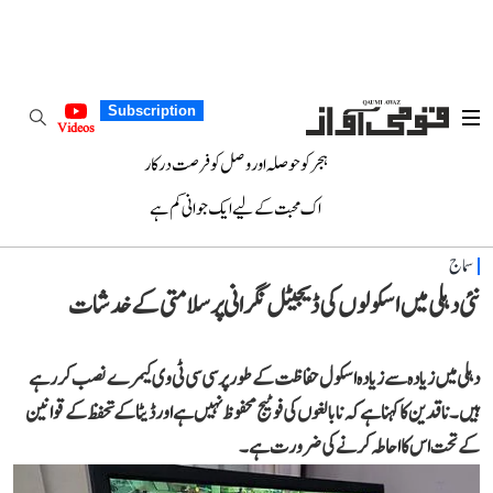
Subscription
Videos
ہجر کو حوصلہ اور وصل کو فرصت درکار
اک محبت کے لیے ایک جوانی کم ہے
سماج
نئی دہلی میں اسکولوں کی ڈیجیٹل نگرانی پر سلامتی کے خدشات
دہلی میں زیادہ سے زیادہ اسکول حفاظت کے طور پر سی سی ٹی وی کیمرے نصب کر رہے
ہیں۔ ناقدین کا کہنا ہے کہ نابالغوں کی فوٹیج محفوظ نہیں ہے اور ڈیٹا کے تحفظ کے قوانین
کے تحت اس کا احاطہ کرنے کی ضرورت ہے۔