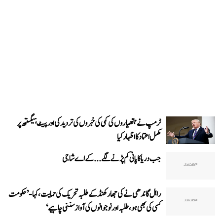
ٹرمپ نے ہتھیاروں کی کمی کی خبروں کی تردید کی اور پیٹ ہیگستھ پر
مکمل اعتماد کا اظہار کیا
جب دریا کا پانی کم پڑنے لگے...کے اے شاجی
راہل گاندھی نے کی جھارکھنڈ کے طلبہ تحریک کی حمایت، کہا- ’حکومت
کسی کی بھی ہو، طلبہ اور نوجوانوں کی آواز سننی چاہیے‘