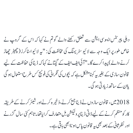
دہلی پیرنٹس ایسوسی ایشن سے تعلق رکھنے والے گوتم نے کہا کہ اس کے گروپ نے
خاص طور پر ایک وجہ سے لائیو سٹریمنگ کی مخالفت کی: ''یہ لائیو اسٹاکرز (چھیڑ چھاڑ
کرنے والے) پیدا کرے گا۔'' آئی ایف ایف کے گپتا نے کہا کہ ڈیٹا کی حفاظت کے لیے
قانون سازی کے بغیر یہ کہنا مشکل ہے کہ بچوں کی نگرانی کی فوٹیج کس طرح استعمال ہوگی
یا ان کے ساتھ زیادتی ہوگی۔
2018 میں، قانون سازوں نے ڈیٹا جمع کرنے، ذخیرہ کرنے اور شیئر کرنے کے طریقہ
کار کو منظم کرنے کے لیے ذاتی ڈیٹا پروٹیکشن بل متعارف کرایا تھا۔ تاہم کئی سال گزرنے
اور نظرثانی کے بعد بھی یہ قانون پاس ہونا ابھی باقی ہے۔