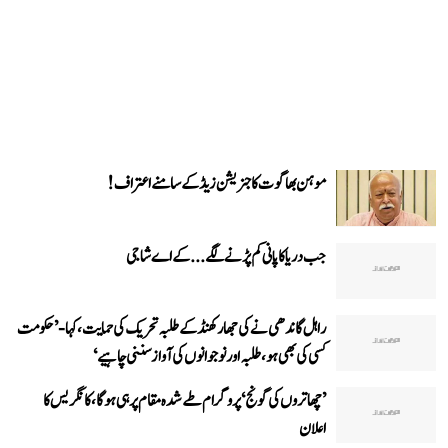
موہن بھاگوت کا جنریشن زیڈ کے سامنے اعتراف!
جب دریا کا پانی کم پڑنے لگے...کے اے شاجی
راہل گاندھی نے کی جھارکھنڈ کے طلبہ تحریک کی حمایت، کہا- ’حکومت
کسی کی بھی ہو، طلبہ اور نوجوانوں کی آواز سننی چاہیے‘
’چھاتروں کی گونج‘ پروگرام طے شدہ مقام پر ہی ہوگا، کانگریس کا
اعلان