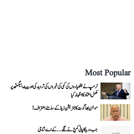
Most Popular
ٹرمپ نے ہتھیاروں کی کمی کی خبروں کی تردید کی اور پیٹ ہیگستھ پر
مکمل اعتماد کا اظہار کیا
موہن بھاگوت کا جنریشن زیڈ کے سامنے اعتراف!
جب دریا کا پانی کم پڑنے لگے...کے اے شاجی