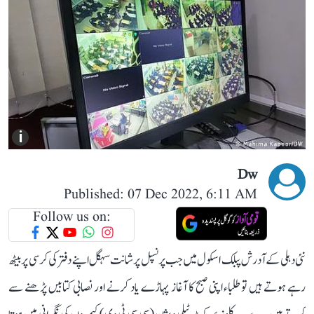
i
Dw
Published: 07 Dec 2022, 6:11 AM
Follow us on:
نئی دہلی کے آدرش پبلک اسکول میں جب پرنسپل پرشانت سہگل اپنے دفتر کی کرسی پر بیٹھ
رہے ہوتے ہیں توطلباء اپنی صبح کا آغاز پہاڑے یاد کرنے اور نصابی کتابیں پڑھنے سے