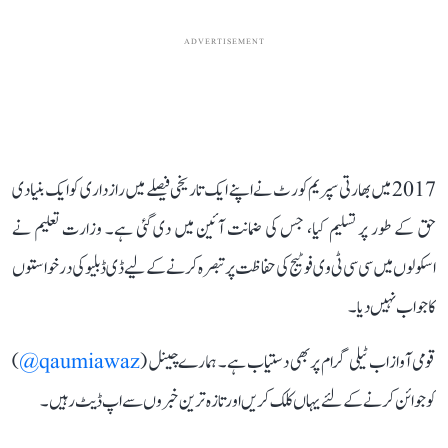
ADVERTISEMENT
2017 میں بھارتی سپریم کورٹ نے اپنے ایک تاریخی فیصلے میں رازداری کو ایک بنیادی
حق کے طور پر تسلیم کیا، جس کی ضمانت آئین میں دی گئی ہے۔ وزارت تعلیم نے
اسکولوں میں سی سی ٹی وی فوٹیج کی حفاظت پر تبصرہ کرنے کے لیے ڈی ڈبلیو کی درخواستوں
کا جواب نہیں دیا۔
قومی آواز اب ٹیلی گرام پر بھی دستیاب ہے۔ ہمارے چینل (
qaumiawaz@
)
کو جوائن کرنے کے لئے یہاں کلک کریں اور تازہ ترین خبروں سے اپ ڈیٹ رہیں۔