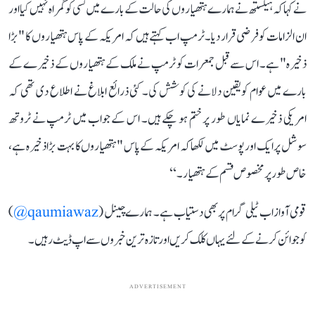
نے کہا کہ ہیگستھ نے ہمارے ہتھیاروں کی حالت کے بارے میں کسی کو گمراہ نہیں کیا اور
ان الزامات کو فرضی قرار دیا۔ٹرمپ اب کہتے ہیں کہ امریکہ کے پاس ہتھیاروں کا "بڑا
ذخیرہ" ہے۔ اس سے قبل جمعرات کو ٹرمپ نے ملک کے ہتھیاروں کے ذخیرے کے
بارے میں عوام کو یقین دلانے کی کوشش کی۔ کئی ذرائع ابلاغ نے اطلاع دی تھی کہ
امریکی ذخیرے نمایاں طور پر ختم ہو چکے ہیں۔ اس کے جواب میں ٹرمپ نے ٹروتھ
سوشل پر ایک اور پوسٹ میں لکھا کہ امریکہ کے پاس "ہتھیاروں کا بہت بڑا ذخیرہ ہے،
خاص طور پر مخصوص قسم کے ہتھیار۔‘‘
قومی آواز اب ٹیلی گرام پر بھی دستیاب ہے۔ ہمارے چینل (
qaumiawaz@
)
کو جوائن کرنے کے لئے یہاں کلک کریں اور تازہ ترین خبروں سے اپ ڈیٹ رہیں۔
ADVERTISEMENT