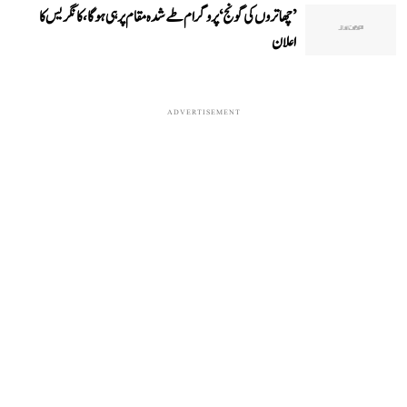
’چھاتروں کی گونج‘ پروگرام طے شدہ مقام پر ہی ہوگا، کانگریس کا
اعلان
ADVERTISEMENT