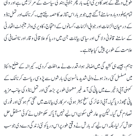
طویل وقفے کے بعد کاویری ایک بار پھر جنوبی ہند کی سیاست کے مرکز میں ہے اور وہی
تمام پہلو دوبارہ سامنے آ گئے ہیں جو ہر بار اس تنازعہ کا حصہ بنتے ہیں۔ کرناٹک اور تمل ناڈو
کے درمیان الزامات اور جوابی الزامات، کسانوں کے احتجاج، کاویری واٹر مینجمنٹ اتھارٹی
کے سامنے قانونی دلائل اور سیاسی بیانات جن میں دریا کو علاقائی وقار اور ناانصافی کی
علامت کے طور پر پیش کیا جاتا ہے۔
تاہم، جیسے ہی کشیدگی میں اضافہ ہوا، قدرت نے مداخلت کر دی۔ کیرالہ کے ضلع وائناڈ
میں مسلسل کئی روز ہونے والی شدید مانسون کی بارشوں سے پڑوسی ریاست کرناٹک کے
کبنی آبی ذخیرے میں پانی کی آمد غیر معمولی طور پر بڑھ گئی اور تمل ناڈو کی جانب مزید
پانی چھوڑ دیا گیا۔ آبی ذخائر کی سطح بہتر ہوئی، سرکاری بیانات میں تلخی کم ہو گئی اور فوری
تصادم ٹل گیا۔ لیکن یہ عارضی سکون اس لیے نہیں آیا کہ حکومتوں نے کوئی مستقل حل
تلاش کر لیا، بلکہ اس لیے کہ بارش نے وقتی طور پر اس دریا کو نئی زندگی دے دی جو سب