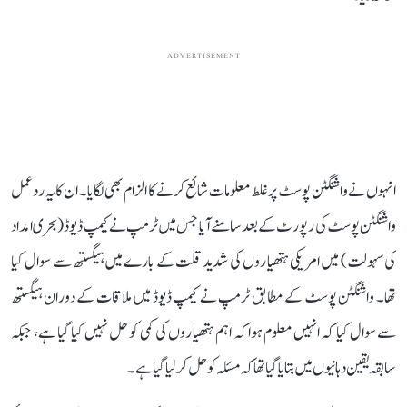
ADVERTISEMENT
انہوں نے واشنگٹن پوسٹ پر غلط معلومات شائع کرنے کا الزام بھی لگایا۔ ان کا یہ ردعمل
واشنگٹن پوسٹ کی رپورٹ کے بعد سامنے آیا جس میں ٹرمپ نے کیمپ ڈیوڈ (بحری امداد
کی سہولت) میں امریکی ہتھیاروں کی شدید قلت کے بارے میں ہیگستھ سے سوال کیا
تھا۔ واشنگٹن پوسٹ کے مطابق ٹرمپ نے کیمپ ڈیوڈ میں ملاقات کے دوران ہیگستھ
سے سوال کیا کہ انہیں معلوم ہوا کہ اہم ہتھیاروں کی کمی کو حل نہیں کیا گیا ہے، جبکہ
سابقہ ​​یقین دہانیوں میں بتا یا گیا تھا کہ مسئلہ کو حل کر لیا گیا ہے۔