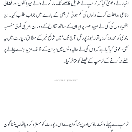
اخبار نے دعویٰ کیا کہ ٹرمپ نے طویل فاصلے تک مار کرنے والے میزائلوں اور فضائی
دفاعی مداخلت کرنے والوں کی کم ہوتی فراہمی کے بارے میں جواب طلب کیا۔ ان
ہتھیاروں کی کمی نے مبینہ طور پر ایران کے ساتھ تنازع کے دوران امریکی فوجی منصوبہ
بندی کو محدود کر دیا تھا۔نیوز پورٹل ’آج تک‘ میں شائع خبر کے مطابق رپورٹ میں یہ
بھی دعویٰ کیا گیا ہے کہ اس کمی نے حالیہ دنوں میں ایران کے خلاف مزید بڑے پیمانے پر
حملے نہ کرنے کے ٹرمپ کے فیصلے کو متاثر کیا۔
ADVERTISEMENT
ٹرمپ سے پہلے وائٹ ہاؤس اور پینٹاگون نے اس رپورٹ کو مسترد کر دیا تھا۔ پینٹاگون