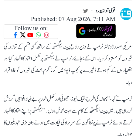
قومی آواز بیورو
Published: 07 Aug 2026, 7:11 AM
Follow us on:
امریکی صدر ڈونالڈ ٹرمپ نے وزیر دفاع پیٹ ہیگستھ کے ساتھ کسی قسم کے تنازعہ کی
خبروں کو مسترد کر دیا۔ اس کے بجائے، ٹرمپ نے ہیگستھ پر مکمل اعتماد کا اظہار کیا اور
ہتھیاروں کے کم ہوتے ذخیرے پر کیمپ ڈیوڈ میں گرما گرم بحث کی خبروں کو غلط قرار
دیا۔
ٹرمپ نے کہا، "ہمیشہ کی طرح، فیک نیوز ، جھوٹی اور مکمل طور پر بے بنیاد افواہیں گردش
کر رہی ہیں۔ میں پیٹ ہیگستھ کے کام سے بہت خوش ہوں۔" ہیگستھ پر اپنے اعتماد کا اظہار
کرتے ہوئے ٹرمپ نے پینٹاگون کے سربراہ کی قیادت میں ہونے والی بڑی تبدیلیوں کا
حوالہ دیا۔