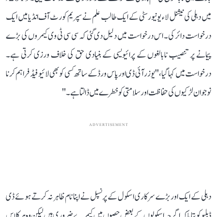
میں دہلی کی نیشنل لاء یونیورسٹی کے ایک طالب علم نے سپریم کورٹ آف انڈیا میں ایک
درخواست دائر کی۔ اس درخواست میں دلیل دی گئی کہ سی سی ٹی وی کیمروں کی بڑے
پیمانے پر تنصیب نابالغوں کے پرائیویسی کے بنیادی حق کی خلاف ورزی کرتی ہے۔
درخواست میں کہا گیا، ''یوزر آئی ڈی اور پاس ورڈ کے ساتھ کسی کو بھی لائیو فیڈ فراہم کرنا
نوجوان لڑکیوں کی حفاظت اور سلامتی کو خطرے میں ڈالتا ہے۔''
ADVERTISEMENT
دہلی کے ایک اور بڑے سرکاری اسکول کے پرنسپل نے اپنا نام ظاہر نہ کرتے ہوئے ڈی
ڈبلیو کو بتایا کہ اگرچہ اسکولوں کے بعض حصوں میں کیمرے ضروری ہیں لیکن وہ ہر کلاس