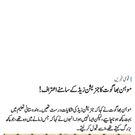
قومی خبریں
موہن بھاگوت کا جنریشن زیڈ کے سامنے اعتراف!
موہن بھاگوت نے کہاکہ جنریشن زیڈ کی شکایات درست تھیں۔ ہندوستانی تعلیم میں
بہت کچھ ہونا چاہیے، لیکن ایسا نہیں ہوا۔انہوں نے کہا کہ جس زمانے میں وہ تھے،جو کچھ
بزرگ کہتے تھے، اسے قبول کر لیتے۔