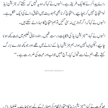
رائے پیدا کرنے کا ایک طریقہ ہے۔ انہوں نے کہا کہ وہ یہ نہیں کہہ سکتے کہ جنریشن زیڈ
کو احتجاج نہیں کرنا چاہیے۔احتجاج کرنا بھی جمہوریت میں اتفاق رائے کی ایک شکل ہے۔
انہو ں نے کہا کہ اگر آوازیں نہ سنی گئیں تو ہم احتجاج کا سہارا لے سکتے ہیں۔
انہوں نے کہا، " جنریشن زیڈ کی شکایات درست تھیں۔ ہندوستانی تعلیم میں بہت کچھ ہونا
چاہیے، لیکن ایسا نہیں ہوا۔ ہم جنریشن زیڈ کے زمانے میں تھے، اور جو کچھ ہمارے بزرگ
کہتے تھے، ہم نےاسے قبول کیا۔ آج ہمیں جواب اور محبت کی ضرورت ہے۔‘‘
ADVERTISEMENT
بھاگوت نے کہا، " جنریشن زیڈ کا احتجاج نظام کی اصلاح کے لیے ہونا چاہیے۔ غلطیاں اس