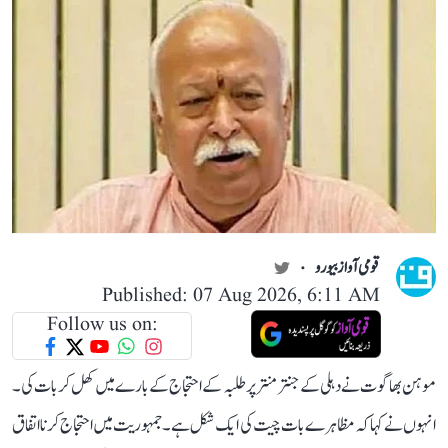
قومی آواز بیورو
Published: 07 Aug 2026, 6:11 AM
Follow us on:
موہن بھاگوت نے دہلی کے جنتر منتر پر طلبہ کے احتجاج کے بارے میں کھل کر بات کی۔
انہوں نے کہا کہ مظاہرے بات چیت کی ایک شکل ہے۔ جمہوریت میں احتجاج کرنا اتفاق