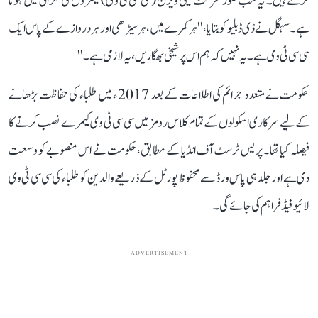
کرتے ہیں۔ یہ سب کلوز سرکٹ ٹیلی ویژن (سی سی ٹی وی) کیمروں کی نگرانی میں ہوتا
ہے۔ سہگل نے ڈی ڈبلیو کو بتایا، ''ہر کمرے میں، ہر سیڑھی اور ہر دروازے کے پاس ایک
سی سی ٹی وی ہے۔یہ نہیں کہ ہم اس پرشیخی بھگاریں، یہ لازمی ہے۔''
حکومت نے متعدد جرائم کی اطلاعات کے بعد 2017 ء میں طلباء کی حفاظت بڑھانے
کے لیے سرکاری اسکولوں کے تمام کلاس رومز میں سی سی ٹی وی کیمرے نصب کرنے کا
فیصلہ کیا تھا۔ پریس ٹرسٹ آف انڈیا کے مطابق،حکومت نے اس منصوبے کو وسعت
دی ہے اور جلد ہی پاس ورڈ سے محفوظ پورٹل کے ذریعے والدین کو طلباء کی سی سی ٹی وی
لائیو فیڈ فراہم کی جائے گی۔
ADVERTISEMENT