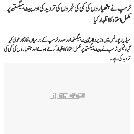
ٹرمپ نے ہتھیاروں کی کمی کی خبروں کی تردید کی اور پیٹ ہیگستھ پر
مکمل اعتماد کا اظہار کیا
میڈیا رپورٹس میں وزیر دفاع پیٹ ہیگستھ اور صدر ٹرمپ کے درمیان تناؤ کا دعویٰ کیا
گیا، لیکن ٹرمپ نے پیٹ ہیگستھ پر مکمل اعتماد کا اظہار کرتے ہوئے اور ہتھیاروں کی کمی کی
تردید کی ہے۔