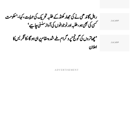
راہل گاندھی نے کی جھارکھنڈ کے طلبہ تحریک کی حمایت، کہا- ’حکومت
کسی کی بھی ہو، طلبہ اور نوجوانوں کی آواز سننی چاہیے‘
’چھاتروں کی گونج‘ پروگرام طے شدہ مقام پر ہی ہوگا، کانگریس کا
اعلان
ADVERTISEMENT