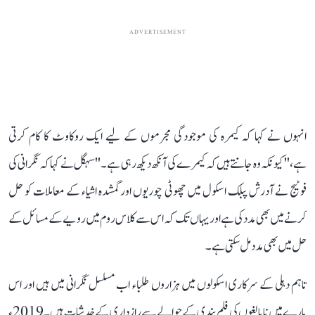
ADVERTISEMENT
انہوں نے کہا کہ کیمرہ کی موجودگی مجرموں کے لیے ایک روکاوٹ کا کام کرتی
ہے،''کیونکہ وہ جانتے ہیں کہ کیمرے کی آنکھ دیکھ رہی ہے۔'' سہگل نے کہا کہ نگرانی کی
فوٹیج نے آدرش پبلک اسکول میں چھوٹی چوریوں اور گمشدہ اشیاء کے معاملات کو حل
کرنے میں بھی مدد کی ہے اور یہاں تک کہ اس سےکلاس روم میں رویے کے مسائل کے
حل میں بھی مدد مل سکتی ہے۔
تاہم دہلی کے سرکاری اسکولوں میں ہزاروں طلباء اب مسلسل نگرانی میں ہیں اور اس
بارے میں نابالغوں کی فلم بندی کے حوالے سے رازداری کے خدشات ہیں۔ 2019ء