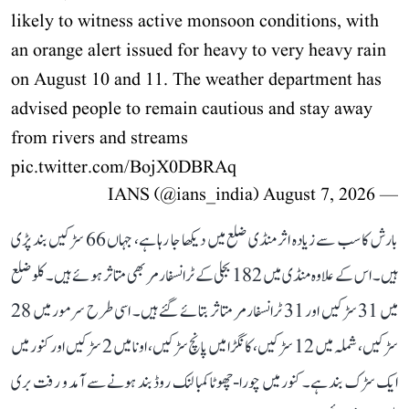
likely to witness active monsoon conditions, with
an orange alert issued for heavy to very heavy rain
on August 10 and 11. The weather department has
advised people to remain cautious and stay away
from rivers and streams
pic.twitter.com/BojX0DBRAq
August 7, 2026
— IANS (@ians_india)
بارش کا سب سے زیادہ اثر منڈی ضلع میں دیکھا جا رہا ہے، جہاں 66 سڑکیں بند پڑی
ہیں۔ اس کے علاوہ منڈی میں 182 بجلی کے ٹرانسفارمر بھی متاثر ہوئے ہیں۔ کلو ضلع
میں 31 سڑکیں اور 31 ٹرانسفارمر متاثر بتائے گئے ہیں۔ اسی طرح سرمور میں 28
سڑکیں، شملہ میں 12 سڑکیں، کانگڑا میں پانچ سڑکیں، اونا میں 2 سڑکیں اور کنور میں
ایک سڑک بند ہے۔ کنور میں چورا-چھوٹا کمبا لنک روڈ بند ہونے سے آمد و رفت بری