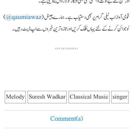
اور فن سے بے لوث وابستگی کسی بھی فنکار کو لازوال بنا دیتی ہے۔
قومی آواز اب ٹیلی گرام پر بھی دستیاب ہے۔ ہمارے چینل (
qaumiawaz@
)
کو جوائن کرنے کے لئے یہاں کلک کریں اور تازہ ترین خبروں سے اپ ڈیٹ رہیں۔
ADVERTISEMENT
Melody
Suresh Wadkar
Classical Music
singer
Comment(s)