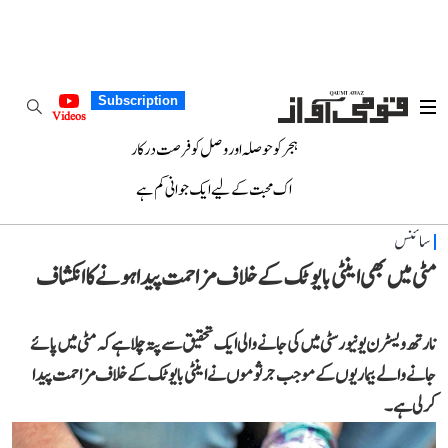
Subscription
Videos
ہجر کو حوصلہ اور وصل کو فرصت درکار
اک محبت کے لیے ایک جوانی کم ہے
سائنس
مٹی میں بھی اینٹی بایوٹک کے خلاف مزاحمت پیداہونے کا انکشاف
نارتھ ویسٹرن یونیورسٹی میں کی جانے والی ایک تحقیق سے پتہ چلا ہے کہ مٹی میں پائے
جانے والے بیماریوں کے موجب جرثوموں نے اینٹی بایوٹک کے خلاف مزاحمت پیدا
کرلی ہے۔