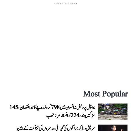
ADVERTISEMENT
Most Popular
ہماچل پردیش: مانسون میں 798 کروڑ روپے کا ہوا نقصان، 145
سڑکیں بند، 224 ٹرانسفارمرز ٹھپ
سریش واڈکر: راگوں کی گہرائی اور سروں کی نزاکت کے امین