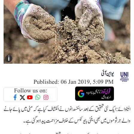
i
یو این آئی
Published: 06 Jan 2019, 5:09 PM
Follow us on:
الینوائے: ایک نئی تحقیق کے بعد سائنسدانوں نے انکشاف کیا ہے کہ مٹی میں پائے جانے
والے جرثوموں میں بھی اینٹی بایوٹکس کے خلاف مزاحمت پیدا ہوگئی ہے۔