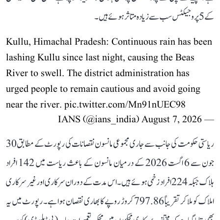
کے 5 پروجیکٹس سب سے زیادہ متاثر ہوئے ہیں۔
Kullu, Himachal Pradesh: Continuous rain has been
lashing Kullu since last night, causing the Beas
River to swell. The district administration has
urged people to remain cautious and avoid going
near the river.
pic.twitter.com/Mn91nUEC98
August 7, 2026
— IANS (@ians_india)
ریاستی حکومت کی جانب سے جاری مجموعی مانسون نقصانات کی رپورٹ کے مطابق 30
جون سے 6 اگست 2026 کے درمیان مانسون کے باعث ریاست میں 142 افراد
ہلاک جبکہ 224 افراد زخمی ہوئے ہیں۔ اس مدت کے دوران سرکاری اور غیر سرکاری
املاک کو ملا کر تقریباً 797.86 کروڑ روپے کا بھاری نقصان ہوا ہے۔ رپورٹ میں یہ