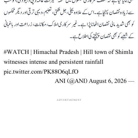
بھی بتایا گیا ہے کہ مختلف سرکاری محکموں میں محکمہ تعمیرات عامہ (پی ڈبلیو ڈی) کو سب
سے زیادہ نقصان پہنچا ہے۔ اس کے علاوہ بجلی، جل شکتی، تعلیم، دیہی ترقی اور دیگر محکموں
کو بھی شدید مالی نقصان اٹھانا پڑا ہے۔ غیر سرکاری املاک، مکانات، زراعت اور باغبانی
کے شعبے کو بھی نقصان پہنچنے کی اطلاع ہے۔
#WATCH
| Himachal Pradesh | Hill town of Shimla
witnesses intense and persistent rainfall
pic.twitter.com/PK88O6qLfO
August 6, 2026
— ANI (@ANI)
ADVERTISEMENT