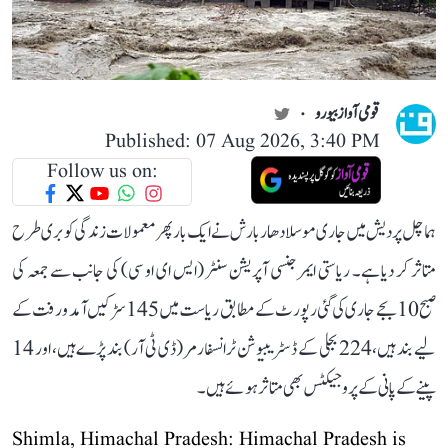
قومی آواز بیورو
Published: 07 Aug 2026, 3:40 PM
Follow us on:
ہماچل پردیش میں جاری موسلادھار بارش نے ایک بار پھر معمولات زندگی کو بری طرح
متاثر کر دیا ہے۔ ریاستی ایمرجنسی آپریشن سنٹر (ایس ای او سی) کی جانب سے جمعہ کی
صبح 10 بجے جاری کی گئی رپورٹ کے مطابق ریاست میں 145 سڑکیں آمد و رفت کے
لیے بند ہیں، 224 بجلی کے ڈسٹریبیوشن ٹرانسفارمر (ڈی ٹی آر) بند پڑے ہیں، اور 14
پینے کے پانی کے پروجیکٹس بھی متاثر ہوئے ہیں۔
Shimla, Himachal Pradesh: Himachal Pradesh is