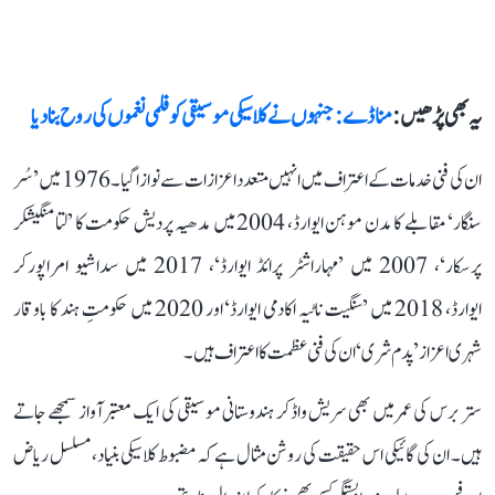
یہ بھی پڑھیں :
منا ڈے: جنہوں نے کلاسیکی موسیقی کو فلمی نغموں کی روح بنا دیا
ان کی فنی خدمات کے اعتراف میں انہیں متعدد اعزازات سے نوازا گیا۔ 1976 میں ’سُر
سنگار‘ مقابلے کا مدن موہن ایوارڈ، 2004 میں مدھیہ پردیش حکومت کا ’لتا منگیشکر
پرسکار‘، 2007 میں ’مہاراشٹر پرائڈ ایوارڈ‘، 2017 میں سداشیو امراپورکر
ایوارڈ، 2018 میں ’سنگیت ناٹیہ اکادمی ایوارڈ‘ اور 2020 میں حکومتِ ہند کا باوقار
شہری اعزاز ’پدم شری‘ ان کی فنی عظمت کا اعتراف ہیں۔
ستر برس کی عمر میں بھی سریش واڈکر ہندوستانی موسیقی کی ایک معتبر آواز سمجھے جاتے
ہیں۔ ان کی گائیکی اس حقیقت کی روشن مثال ہے کہ مضبوط کلاسیکی بنیاد، مسلسل ریاض