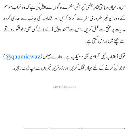
اس درمیان ریاستی ایمرجنسی آپریشن سنٹر نے لوگوں سے اپیل کی ہے کہ وہ خراب موسم
کے دوران غیر ضروری سفر سے گریز کریں اور انتظامیہ کی جانب سے جاری کردہ
ہدایات پر سختی سے عمل کریں۔ اس سے آئندہ پیش آنے والے کسی بھی ناخوشگوار واقعے
سے بچنے میں مدد مل سکتی ہے۔
قومی آواز اب ٹیلی گرام پر بھی دستیاب ہے۔ ہمارے چینل (
qaumiawaz@
)
کو جوائن کرنے کے لئے یہاں کلک کریں اور تازہ ترین خبروں سے اپ ڈیٹ رہیں۔
ADVERTISEMENT