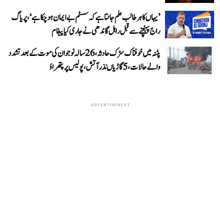
’یہاں کا ہر طالب علم جانتا ہے کہ سسٹم بے ایمان ہو چکا ہے‘، پریاگ
راج پہنچنے سے قبل راہل گاندھی نے جاری کیا پیغام
پٹنہ میں خوفناک سڑک حادثہ، 26 سالہ نوجوان کی موت کے بعد تشدد
والے حالات، 5 گاڑیاں نذر آتش، پولیس پر پتھراؤ
ADVERTISEMENT