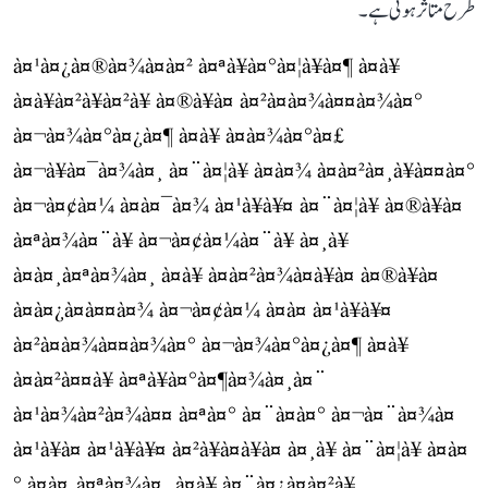
طرح متاثر ہوئی ہے۔
à¤¹à¤¿à¤®à¤¾à¤à¤² à¤ªà¥à¤°à¤¦à¥à¤¶ à¤à¥
à¤à¥à¤²à¥à¤²à¥ à¤®à¥à¤ à¤²à¤à¤¾à¤¤à¤¾à¤°
à¤¬à¤¾à¤°à¤¿à¤¶ à¤à¥ à¤à¤¾à¤°à¤£
à¤¬à¥à¤¯à¤¾à¤¸ à¤¨à¤¦à¥ à¤à¤¾ à¤à¤²à¤¸à¥à¤¤à¤°
à¤¬à¤¢à¤¼ à¤à¤¯à¤¾ à¤¹à¥à¥¤ à¤¨à¤¦à¥ à¤®à¥à¤
à¤ªà¤¾à¤¨à¥ à¤¬à¤¢à¤¼à¤¨à¥ à¤¸à¥
à¤à¤¸à¤ªà¤¾à¤¸ à¤à¥ à¤à¤²à¤¾à¤à¥à¤ à¤®à¥à¤
à¤à¤¿à¤à¤¤à¤¾ à¤¬à¤¢à¤¼ à¤à¤ à¤¹à¥à¥¤
à¤²à¤à¤¾à¤¤à¤¾à¤° à¤¬à¤¾à¤°à¤¿à¤¶ à¤à¥
à¤à¤²à¤¤à¥ à¤ªà¥à¤°à¤¶à¤¾à¤¸à¤¨
à¤¹à¤¾à¤²à¤¾à¤¤ à¤ªà¤° à¤¨à¤à¤° à¤¬à¤¨à¤¾à¤
à¤¹à¥à¤ à¤¹à¥à¥¤ à¤²à¥à¤à¥à¤ à¤¸à¥ à¤¨à¤¦à¥ à¤à¤
° à¤à¤¸à¤ªà¤¾à¤¸ à¤à¥ à¤¨à¤¿à¤à¤²à¥