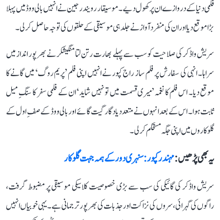
فلمی دنیا کے دروازے ان پر کھول دیے۔ موسیقار رویندر جین نے انہیں بالی ووڈ میں پہلا
بڑا موقع دیا اور ان کی منفرد آواز نے جلد ہی موسیقی کے حلقوں کی توجہ حاصل کر لی۔
سریش واڈکر کی صلاحیت کو سب سے پہلے بھارت رتن لتا منگیشکر نے بھرپور انداز میں
سراہا۔ انہی کی سفارش پر فلم ساز راج کپور نے انہیں اپنی فلم ’پریم روگ‘ میں گانے کا
موقع دیا۔ اس فلم کا نغمہ ’میری قسمت میں تو نہیں شاید‘ ان کے فلمی سفر کا سنگِ میل
ثابت ہوا۔ اس کے بعد انہوں نے متعدد یادگار گیت گائے اور بالی ووڈ کے صفِ اول کے
گلوکاروں میں اپنی جگہ مستحکم کر لی۔
یہ بھی پڑھیں :
مہندر کپور: سنہری دور کے ہمہ جہت گلوکار
سریش واڈکر کی گائیکی کی سب سے بڑی خصوصیت کلاسیکی موسیقی پر مضبوط گرفت،
راگوں کی گہرائی، سروں کی نزاکت اور جذبات کی بھرپور ترجمانی ہے۔ یہی خوبیاں انہیں