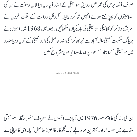
صرف آٹھ برس کی عمر میں روایتی موسیقی کے استاد آچاریہ جیا لال وسنت نے ان کی
صلاحیتوں کو پہچانتے ہوئے انہیں شاگرد بنایا۔ گروکل روایت کے تحت انہوں نے
سریش واڈکر کو کلاسیکی موسیقی کی باریکیاں سکھائیں۔ بعد میں 1968 میں انہوں نے
پریاگ سنگیت سمیتی، الہ آباد سے ’پربھاکر‘ کی سند حاصل کی اور ممبئی کے آریہ ودیا مندر
میں موسیقی کے استاد کے طور پر خدمات انجام دینا شروع کیں۔
ADVERTISEMENT
ان کی زندگی کا اہم موڑ 1976 میں آیا جب انہوں نے معروف ’سُر سنگار‘ موسیقی
مقابلے میں حصہ لیا اور بہترین مرد پلے بیک گلوکار کا اعزاز حاصل کیا۔ اسی کامیابی نے