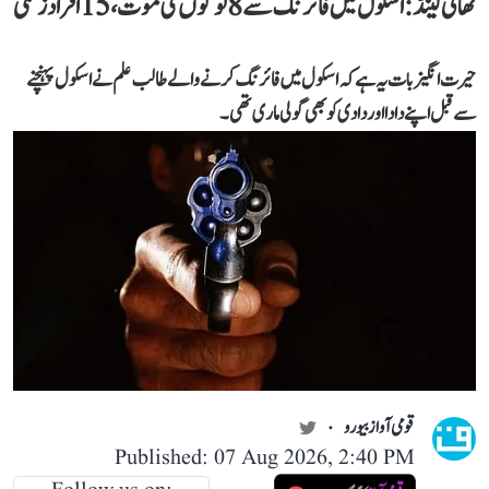
تھائی لینڈ: اسکول میں فائرنگ سے 8 لوگوں کی موت، 15 افراد زخمی
حیرت انگیز بات یہ ہے کہ اسکول میں فائرنگ کرنے والے طالب علم نے اسکول پہنچنے
سے قبل اپنے دادا اور دادی کو بھی گولی ماری تھی۔
قومی آواز بیورو
Published: 07 Aug 2026, 2:40 PM