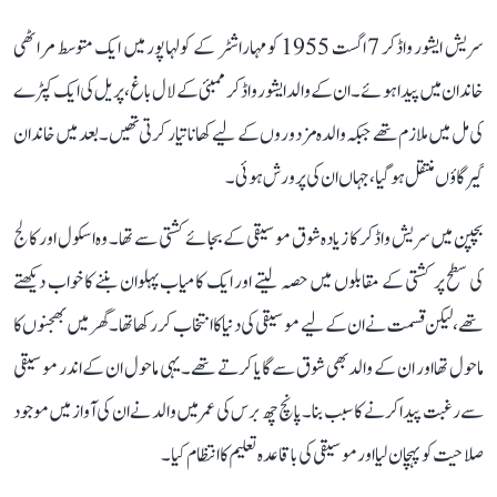
سریش ایشور واڈکر 7 اگست 1955 کو مہاراشٹر کے کولہاپور میں ایک متوسط مراٹھی
خاندان میں پیدا ہوئے۔ ان کے والد ایشور واڈکر ممبئی کے لال باغ، پریل کی ایک کپڑے
کی مل میں ملازم تھے جبکہ والدہ مزدوروں کے لیے کھانا تیار کرتی تھیں۔ بعد میں خاندان
گیرگاؤں منتقل ہو گیا، جہاں ان کی پرورش ہوئی۔
بچپن میں سریش واڈکر کا زیادہ شوق موسیقی کے بجائے کشتی سے تھا۔ وہ اسکول اور کالج
کی سطح پر کشتی کے مقابلوں میں حصہ لیتے اور ایک کامیاب پہلوان بننے کا خواب دیکھتے
تھے، لیکن قسمت نے ان کے لیے موسیقی کی دنیا کا انتخاب کر رکھا تھا۔ گھر میں بھجنوں کا
ماحول تھا اور ان کے والد بھی شوق سے گایا کرتے تھے۔ یہی ماحول ان کے اندر موسیقی
سے رغبت پیدا کرنے کا سبب بنا۔ پانچ چھ برس کی عمر میں والد نے ان کی آواز میں موجود
صلاحیت کو پہچان لیا اور موسیقی کی باقاعدہ تعلیم کا انتظام کیا۔