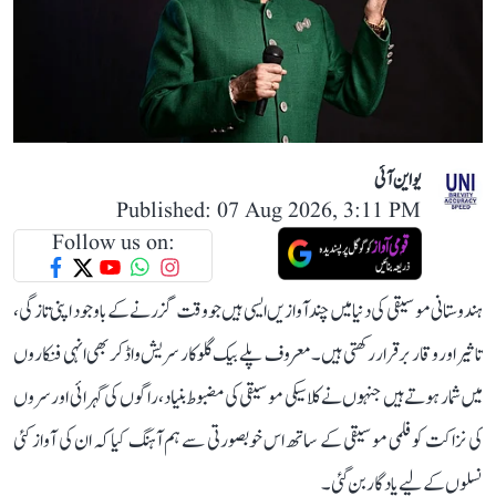
یو این آئی
Published: 07 Aug 2026, 3:11 PM
Follow us on:
ہندوستانی موسیقی کی دنیا میں چند آوازیں ایسی ہیں جو وقت گزرنے کے باوجود اپنی تازگی،
تاثیر اور وقار برقرار رکھتی ہیں۔ معروف پلے بیک گلوکار سریش واڈکر بھی انہی فنکاروں
میں شمار ہوتے ہیں جنہوں نے کلاسیکی موسیقی کی مضبوط بنیاد، راگوں کی گہرائی اور سروں
کی نزاکت کو فلمی موسیقی کے ساتھ اس خوبصورتی سے ہم آہنگ کیا کہ ان کی آواز کئی
نسلوں کے لیے یادگار بن گئی۔