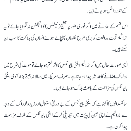
کے اندر داخل ہوجاتے ہیں۔
اس قسم کے حادثے میں اگر فوری طور پر تشنج( ٹیٹنس) کا انجکشن نہ لگوایا جائے تو یہ
جراثیم قوت مدافعت کو بری طرح نقصان پہنچاتے ہوئے انسان کی ہلاکت کا سبب بن
سکتے ہیں۔
ایسی صورت حال میں اگر جراثیم اینٹی بایوٹکس کا اثر ختم ہوجائے تو موت کی شرح میں
ہولناک اضافے کا خدشہ پیدا ہوجاتا ہے۔ صرف امریکہ میں سالانہ 25 ہزار آدمی اینٹی
بایوٹکس کی مزاحمت کے باعث ہلاک ہوجاتے ہیں۔
سائنسدانوں کا کہنا ہے کہ اینٹی بایوٹکس کے بے دریغ استعمال اور زیادہ خوراک کے وجہ
سے جراثیم نے اپنی جین کی ہیٔت میں تبدیلی کرکے اینٹی بایوٹکس کے خلاف مزاحمت
پیدا کرلی ہے۔