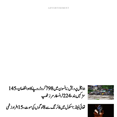
ADVERTISEMENT
ہماچل پردیش: مانسون میں 798 کروڑ روپے کا ہوا نقصان، 145
سڑکیں بند، 224 ٹرانسفارمرز ٹھپ
تھائی لینڈ: اسکول میں فائرنگ سے 8 لوگوں کی موت، 15 افراد زخمی