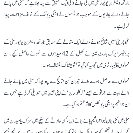
نارتھ ویسٹرن یونیورسٹی میں کی جانے والی ایک تحقیق سے پتہ چلا ہے کہ مٹی میں پائے
جانے والے بیماریوں کے موجب جرثوموں نے اینٹی بایوٹک کے خلاف مزاحمت پیدا
کرلی ہے۔
’فیوچریٹی‘ میں شائع ہونے والے ایک مقالے کے مطابق نارتھ ویسٹرن یونیورسٹی کے
پروفیسر ایرک ہارٹ مین نے کھیل کے 42 میدانوں سے نمونے حاصل کیے۔ ان
نمونوں کا لیبارٹری میں تجزیہ کیا گیا تو تشویشناک انکشاف ہوا۔
نمونوں سے حاصل ہونے والے حیران کن نتائج سے پتہ چلا کہ مٹی میں پائے جانے
والے بہت سے جرثومے جیسے’ ٹرکلوسان‘ نے اپنی جین میں تبدیلی کرلی ہے جس سے
ان جراثیم پر اینٹی بایوٹکس کا اثر ختم ہوگیا ہے۔
مٹی میں کئی جان لیوا جراثیم پائے جاتے ہیں، کسی حادثے کے نتیجے میں سڑک یا میدان میں
گرنے والے شخص کو چوٹ لگ جائے تو کھال ادھڑ جانے کی صورت میں یہ جراثیم جسم