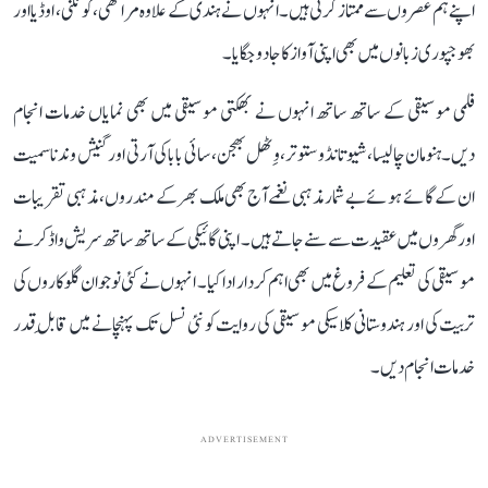
اپنے ہم عصروں سے ممتاز کرتی ہیں۔ انہوں نے ہندی کے علاوہ مراٹھی، کونکنی، اوڈیا اور
بھوجپوری زبانوں میں بھی اپنی آواز کا جادو جگایا۔
فلمی موسیقی کے ساتھ ساتھ انہوں نے بھکتی موسیقی میں بھی نمایاں خدمات انجام
دیں۔ ہنومان چالیسا، شیو تانڈو ستوتر، وِٹھل بھجن، سائی بابا کی آرتی اور گنیش وندنا سمیت
ان کے گائے ہوئے بے شمار مذہبی نغمے آج بھی ملک بھر کے مندروں، مذہبی تقریبات
اور گھروں میں عقیدت سے سنے جاتے ہیں۔ اپنی گائیکی کے ساتھ ساتھ سریش واڈکر نے
موسیقی کی تعلیم کے فروغ میں بھی اہم کردار ادا کیا۔ انہوں نے کئی نوجوان گلوکاروں کی
تربیت کی اور ہندوستانی کلاسیکی موسیقی کی روایت کو نئی نسل تک پہنچانے میں قابلِ قدر
خدمات انجام دیں۔
ADVERTISEMENT