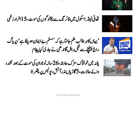
تھائی لینڈ: اسکول میں فائرنگ سے 8 لوگوں کی موت، 15 افراد زخمی
’یہاں کا ہر طالب علم جانتا ہے کہ سسٹم بے ایمان ہو چکا ہے‘، پریاگ
راج پہنچنے سے قبل راہل گاندھی نے جاری کیا پیغام
پٹنہ میں خوفناک سڑک حادثہ، 26 سالہ نوجوان کی موت کے بعد تشدد
والے حالات، 5 گاڑیاں نذر آتش، پولیس پر پتھراؤ
ADVERTISEMENT