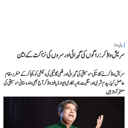
بالی ووڈ
سریش واڈکر: راگوں کی گہرائی اور سروں کی نزاکت کے امین
سریش واڈکر نے کلاسیکی موسیقی کی گہرائی اور فلمی گائیکی کی دلکشی کو یکجا کر کے منفرد مقام
حاصل کیا۔ پدم شری اور سنگیت ناٹیہ اکادمی ایوارڈ یافتہ واڈکر آج بھی ہندوستانی موسیقی کی
معتبر آواز ہیں