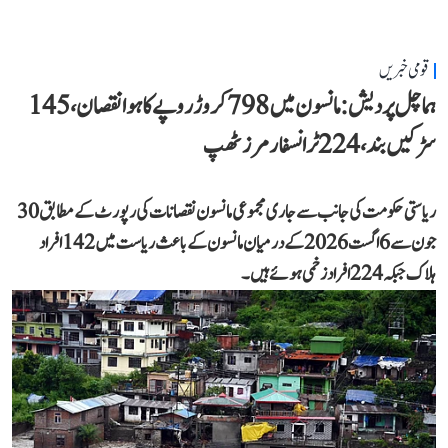
قومی خبریں
ہماچل پردیش: مانسون میں 798 کروڑ روپے کا ہوا نقصان، 145
سڑکیں بند، 224 ٹرانسفارمرز ٹھپ
ریاستی حکومت کی جانب سے جاری مجموعی مانسون نقصانات کی رپورٹ کے مطابق 30
جون سے 6 اگست 2026 کے درمیان مانسون کے باعث ریاست میں 142 افراد
ہلاک جبکہ 224 افراد زخمی ہوئے ہیں۔