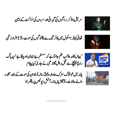
سریش واڈکر: راگوں کی گہرائی اور سروں کی نزاکت کے امین
تھائی لینڈ: اسکول میں فائرنگ سے 8 لوگوں کی موت، 15 افراد زخمی
’یہاں کا ہر طالب علم جانتا ہے کہ سسٹم بے ایمان ہو چکا ہے‘، پریاگ
راج پہنچنے سے قبل راہل گاندھی نے جاری کیا پیغام
پٹنہ میں خوفناک سڑک حادثہ، 26 سالہ نوجوان کی موت کے بعد تشدد
والے حالات، 5 گاڑیاں نذر آتش، پولیس پر پتھراؤ
ADVERTISEMENT