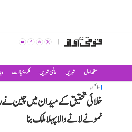
صفحہ اول
خبریں
عالمی خبریں
فکر و خیالات
وی
سائنس
خلائی تحقیق کے میدان میں چین نے ر
نمونے لانے والا پہلا ملک بنا