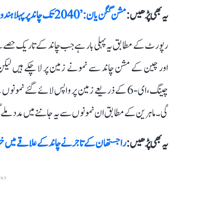
یہ بھی پڑھیں :
مشن گگن یان: ’2040 تک چاند پر پہلا ہندوستانی بھیجنے کا ہدف‘، پی ایم مودی کا بیان
رپورٹ کے مطابق یہ پہلی بار ہے جب چاند کے تاریک حصے سے 
اور چین کے مشن چاند سے نمونے زمین پر لا چکے ہیں لیک
چینگ،ای-6 کے ذریعے زمین پر واپس لائے گئے نمو
گی۔ ماہرین کے مطابق ان نمونوں سے یہ جاننے میں مدد ملے گ
یہ بھی پڑھیں :
راجستھان کے تاجر نے چاند کے علاقے میں 
ENT