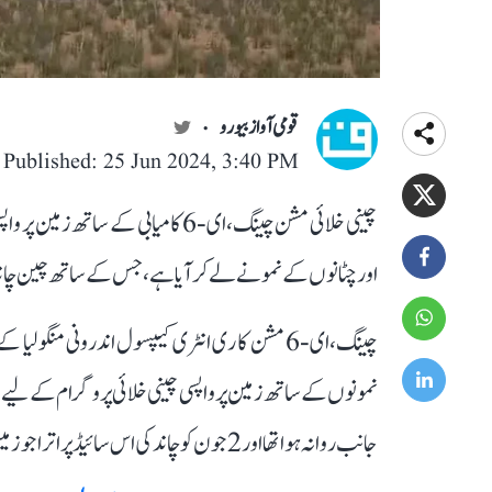
قومی آواز بیورو
Published: 25 Jun 2024, 3:40 PM
چینی خلائی مشن چینگ،ای-6 کامیابی 
اور چٹانوں کے نمونے لے کر آیا ہے، جس کے ساتھ چین چاند
چینگ،ای-6 مشن کا ری انٹری کیپسول اندرونی منگول
جانب روانہ ہوا تھا اور 2 جون کو چاند کی اس سائیڈ پر اترا جو زمین سے کبھی نظر نہیں آتی۔