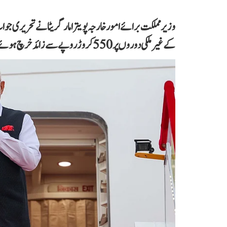
کے غیر ملکی دوروں پر 550 کروڑ روپے سے زائد خرچ ہوئے۔