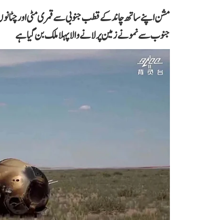
مشن اپنے ساتھ چاند کے قطب جنوبی سے قمری مٹی اور چٹا
جنوب سے نمونے زمین پر لانے والا پہلا ملک بن گیا ہے