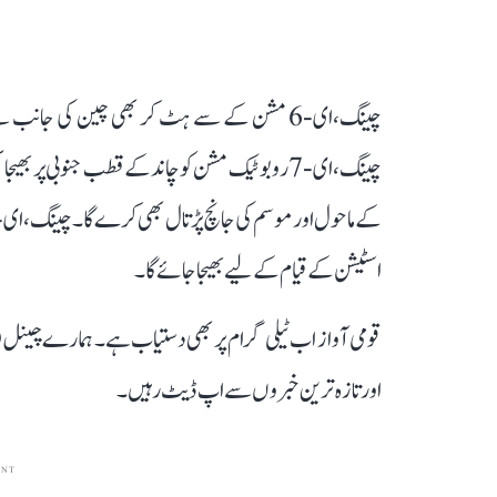
چینگ،ای-6 مشن کے سے ہٹ کر بھی چین کی جانب 
چینگ،ای-7 روبوٹیک مشن کو چاند کے قطب جنوبی پر
اسٹیشن کے قیام کے لیے بھیجا جائے گا۔
قومی آواز اب ٹیلی گرام پر بھی دستیاب ہے۔ ہمارے چینل 
اور تازہ ترین خبروں سے اپ ڈیٹ رہیں۔
ENT