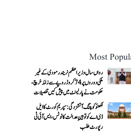
Most Popul
رواں سال وزیر اعظم نریندر مودی کے غیر
ملکی دوروں پر 74 کروڑ روپے سے زائد خرچ،
حکومت نے پارلیمنٹ میں پیش کیں تفصیلات
لکھنؤ کوچنگ آتشزدگی: سپریم کورٹ کا ایل
ڈی اے کو توہینِ عدالت کا نوٹس، ایس آئی ٹی
رپورٹ طلب