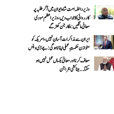
وزیر داخلہ امت شاہ ایوان میں آ کر طلبہ پر
کارروائی کا جواب دیں، وزیر اعظم مودی
معافی مانگیں: ملکارجن کھڑگے
ایران سے مذاکرات آسان نہیں، امریکہ کو
متوازن حکمتِ عملی اپنانا ہوگی: جے ڈی وینس
معاف کرنا اور معافی یکساں عمل نہیں ہو
سکتا... میناکشی نٹراجن