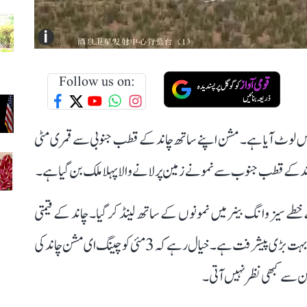
i
Follow us on:
کے ساتھ زمین پر واپس لوٹ آیا ہے۔ مشن اپنے ساتھ چاند کے قطب جنوبی سے قمری مٹی
 کے قطب جنوب سے نمونے زمین پر لانے والا پہلا ملک بن گیا ہے۔
یا کے خطے سیزوانگ بینر میں نمونوں کے ساتھ لینڈ کر گیا۔ چاند کے قیمتی
نمونوں کے ساتھ زمین پر واپسی چینی خلائی پروگرام کے لیے بہت بڑی پیشرفت ہے۔ خیال رہے کہ 3 مئی کو چینگ ای مشن چاند کی