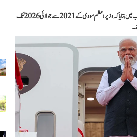
وزیر مملکت برائے امور خارجہ پویترا مارگریٹا نے تحریری جواب میں بتایا کہ وزیر اعظم مودی کے 2021 سے جولائی 2026 تک