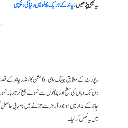
یہ بھی پڑھیں :
چاند کے تاریک پہلو میں دنیا کی دلچسپی
ENT
دن تک وہاں کی سطح اور چٹانوں سے نمونے جمع کرتا رہا۔ نم
میں یہ مکمل کر لیا۔