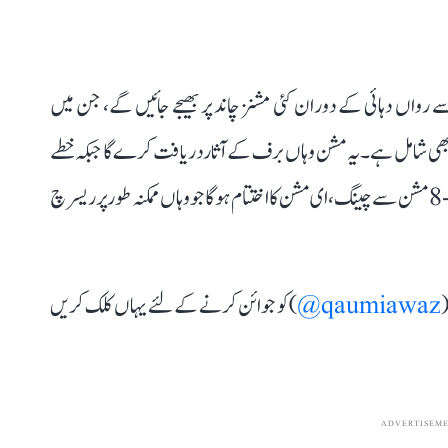
سے رواں دہائی کے دوران کئی مشنز چاند پر بھیجے جائیں گے، جن میں
 بھیجا بھی شامل ہے۔ یہ مشن وہاں برف کے آثار دریافت کرے گا جبکہ خطے
کے ماحول اور موسم کی جانچ پڑتال بھی کرے گا۔ چینگ،ای-8 مشن سے چینگ،ای مشن کا اختتام ہوگا جو وہاں ممکنہ طور پر ریسرچ
(
qaumiawaz@
) کو جوائن کرنے کے لئے یہاں کلک کریں
ADVERTISEM