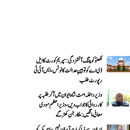
لکھنؤ کوچنگ آتشزدگی: سپریم کورٹ کا ایل
ڈی اے کو توہینِ عدالت کا نوٹس، ایس آئی ٹی
رپورٹ طلب
وزیر داخلہ امت شاہ ایوان میں آ کر طلبہ پر
کارروائی کا جواب دیں، وزیر اعظم مودی
معافی مانگیں: ملکارجن کھڑگے
ایران سے مذاکرات آسان نہیں، امریکہ کو