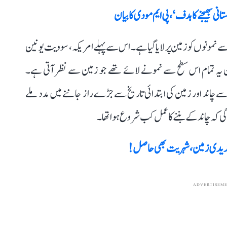
نمونوں کو زمین پر لایا گیا ہے۔ اس سے پہلے امریکہ، سوویت یونین
ن یہ تمام اس سطح سے نمونے لائے تھے جو زمین سے نظر آتی ہے۔
نوں سے چاند اور زمین کی ابتدائی تاریخ سے جڑے راز جاننے میں مدد ملے
ی کہ چاند کے بننے کا عمل کب شروع ہوا تھا۔
خریدی زمین، شہریت بھی حاصل!
ADVERTISEM