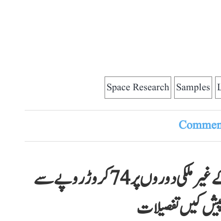
Space Research
Samples
Comment
رواں سال وزیر اعظم نریندر مودی کے غیر ملکی دوروں پر 74 کروڑ روپے سے
پیش کیں تفصیلات