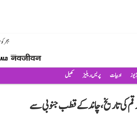
ہجر کو
ڈیوز
ادبیات
پریس ریلیز
کھیل
قم کی تاریخ، چاند کے قطب جنوبی سے