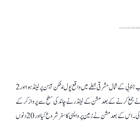
ADVERTISEM
رپورٹ کے مطابق چینگ،ای-6 مشن کا لینڈر چاند کے قطب جنوبی کے شمال مشرقی خطے میں واقع پول ایٹکن بیسن پر لینڈ ہوا اور 2
ونے جمع کرنے کے بعد مشن کے لینڈر نے چاند کی سطح سے پرواز کر کے
چاند کے مدار میں موجود آربٹر سے جڑنے میں کامیابی حاصل کی۔ اس کے بعد مشن نے زمین پر واپسی کا سفر شروع کیا اور 20 دنوں