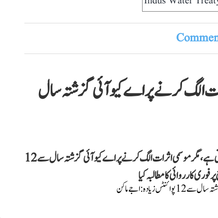
Indus Water Treat
Comment
رات الگ کرنے پر اے کیو آئی گزشتہ سال
اجے ماکن نے دعویٰ کیا ہے کہ دہلی میں بظاہر ہوا صاف نظر آتی ہے، مگر موسمی اثرات الگ کرنے پر اے کیو آئی گزشتہ سال سے 12
وری کارروائی کا مطالبہ کیا