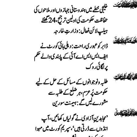
خلیجی خطے میں ہندوستانی جہازوں اور ملاحوں کی
حفاظت حکومت کی اولین ترجیح، 24 گھنٹے
ہیلپ لائن فعال: وزارتِ خارجہ
ڈابر کو عبوری راحت: دہلی ہائی کورٹ نے
ایف ایس ایس اے آئی کے پابندی والے حکم
پر لگائی روک
طلبہ و نوجوانوں کے مسائل کے حل کے لیے
حکومت پُرعزم، ہر ضلع کے طلبہ سے
مشورے لیں گے: ہیمنت سورین
’مجاہدینِ آزادی نے گولیاں کھائیں، آپ
انڈوں سے ڈرتی ہیں‘، سپریم کورٹ میں مہوا