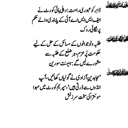
ڈابر کو عبوری راحت: دہلی ہائی کورٹ نے
ایف ایس ایس اے آئی کے پابندی والے حکم
پر لگائی روک
طلبہ و نوجوانوں کے مسائل کے حل کے لیے
حکومت پُرعزم، ہر ضلع کے طلبہ سے
مشورے لیں گے: ہیمنت سورین
’مجاہدینِ آزادی نے گولیاں کھائیں، آپ
انڈوں سے ڈرتی ہیں‘، سپریم کورٹ میں مہوا
موئترا کی سخت سرزنش