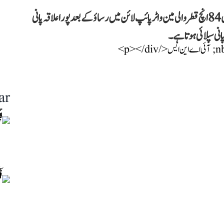
29 اپریل کو کراچی یونیورسٹی میں ایک بڑا حادثہ پیش آیا۔ وہاں 84 انچ قطر والی مین واٹر پائپ لائن میں رساؤ کے بعد پورا علاقہ پانی
ی سپلائی ہوتا ہے۔
ar