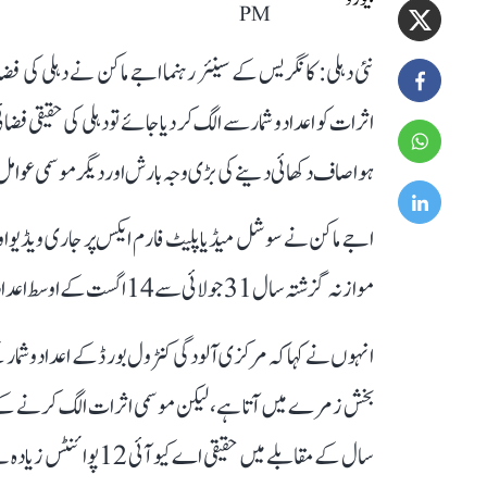
PM
نئی دہلی: کانگریس کے سینئر رہنما اجے ماکن نے دہلی کی فض
اثرات کو اعداد و شمار سے الگ کر دیا جائے تو دہلی کی حقیقی
ہوا صاف دکھائی دینے کی بڑی وجہ بارش اور دیگر موسمی عوامل
موازنہ گزشتہ سال 31 جولائی سے 14 اگست کے اوسط اعداد و شمار سے کرنے پر حقیقت واضح ہو جاتی ہے۔
سال کے مقابلے میں حقیق