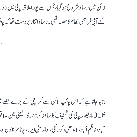
لائن میں رساؤ شروع ہو گیا، جس سے پورا علاقہ پانی میں ڈوب
کے آبی فراہمی نظام کا حصہ تھی۔ رساؤ اتنا زبردست تھا کہ پا
ENT
تک 40 فیصد پانی کی تخفیف کا سامنا کرنا ہوگا۔ یعنی جن 
آباد، ناظم آباد، لاندھی، کورنگی، اولڈ سٹی ایریا، چناسر ٹ