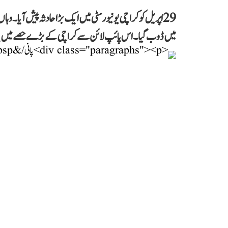
میں ڈوب گیا۔ اس پائپ لائن سے کراچی کے بڑے حصے میں پان