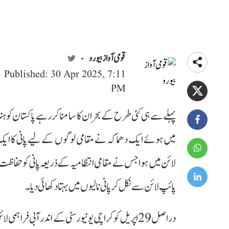
قومی آواز بیورو
Published: 30 Apr 2025, 7:11
PM
پہلے سے ہی کئی طرح کے بحران کا سامنا کر رہے پاکستان کو ہندو
میں ہوئے ایک دھماکہ نے مقامی لوگوں کے لیے پانی کا ایک ب
لائن میں ہوا جس نے مقامی انتظامیہ کے ذریعہ پانی کو حفاظت
پائپ لائن سے نکل کر پانی نالیوں میں بہتا دکھائی دیا۔