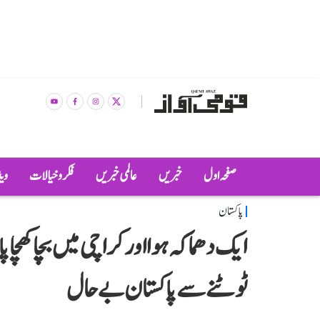
صفحہ اول
خبریں
عالمی خبریں
فکر و خیالات
وی
پاکستان
ایک دھماکہ ہوا اور کراچی میں بچا کھچا پا
ٹوٹنے سے پاکستان بے حال