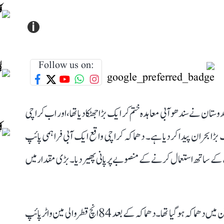
i
Follow us on:
ستان نے سندھو آبی معاہدہ ختم کر ایک بڑا جھٹکا دیا تھا، اور اب کراچی
ڑا بحران پیدا کر دیا ہے۔ دھماکہ کراچی واقع ایک آبی فراہمی پائپ
 کے ساتھ استعمال کرنے کے منصوبے پر پانی پھیر دیا۔ بڑی مقدار میں
دراصل 29 اپریل کو کراچی یونیورسٹی کے اندر آبی فراہمی لائن میں دھماکہ ہو گیا تھا۔ دھماکہ کے بعد 84 انچ قطر والی مین واٹر پائپ