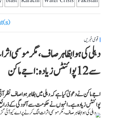
y
blast
Karachi
Water Crisis
Pakistan
(s)
قومی خبریں
دہلی کی ہوا بظاہر صاف، مگر موسمی اث
سے 12 پوائنٹس زیادہ: اجے ماکن
پوائنٹس زیادہ ہے۔ انہوں نے حکومت سے آلودگی کے ذرائع پر ف