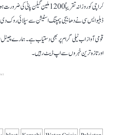
ڈبلیو ایس سی نے دھابیجی پمپنگ اسٹیشن سے سپلائی روک دی ہ
قومی آواز اب ٹیلی گرام پر بھی دستیاب ہے۔ ہمارے چینل 
اور تازہ ترین خبروں سے اپ ڈیٹ رہیں۔
ENT