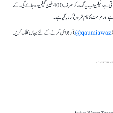
کراچی کو روزانہ تقریباً 1200 ملین گیلن پانی کی ضرورت ہوتی ہے، لیکن اب یہ گھٹ کر صرف 400 ملین گیلن رہ جائے گی۔ کے
ے اور مرمت کا کام شروع کر دیا گیا ہے۔
(
qaumiawaz@
) کو جوائن کرنے کے لئے یہاں کلک کریں
ADVERTISEM