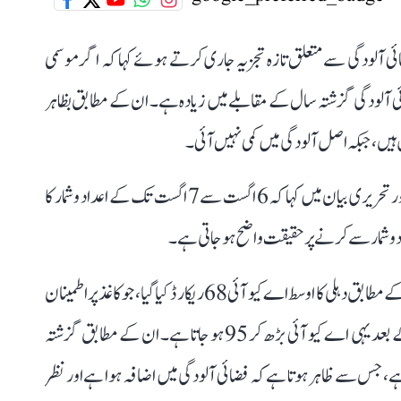
ائی آلودگی سے متعلق تازہ تجزیہ جاری کرتے ہوئے کہا کہ اگر موسمی
 فضائی آلودگی گزشتہ سال کے مقابلے میں زیادہ ہے۔ ان کے مطابق بظاہر
 ہیں، جبکہ اصل آلودگی میں کمی نہیں آئی۔
اجے ماکن نے سوشل میڈیا پلیٹ فارم ایکس پر جاری ویڈیو اور تحریری بیان میں کہا کہ 6 اگست سے 7 اگست تک کے اعداد و شمار کا
انہوں نے کہا کہ مرکزی آلودگی کنٹرول بورڈ کے اعداد و شمار کے مطابق دہلی کا اوسط اے کیو آئی 68 ریکارڈ کیا گیا، جو کاغذ پر اطمینان
بخش زمرے میں آتا ہے، لیکن موسمی اثرات الگ کرنے کے بعد یہی اے کیو آئی بڑھ کر 95 ہو جاتا ہے۔ ان کے مطابق گزشتہ
ی اے کیو آئی 12 پوائنٹس زیادہ ہے، جس سے ظاہر ہوتا ہے کہ فضائی آلودگی میں اضافہ ہوا ہے اور نظر