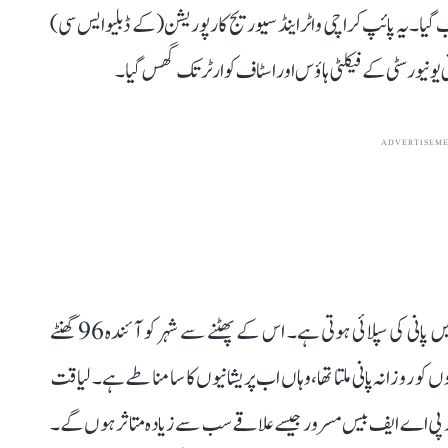
 گیا۔ یہ پائپ کراچی واٹر اینڈ سیوریج کارپوریشن (کے ڈبلیو ایس سی)
نی یونیورسٹی کے فیکلٹی ہاؤس اور اسٹاف کوارٹر تک گھس گیا۔
ADVERTISEM
بتایا جاتا ہے کہ اس پائپ لائن سے کراچی کے بڑے حصے میں پانی کی سپلائی ہوتی ہے۔ اس کے پھٹنے سے شہر کو آئندہ 96 گھنٹے
علاقوں کو روزانہ پانی ملتا تھا، وہاں اب پریشانیوں کا سامنا طے ہے۔ لیاقت
اؤن اور پی اے ایف بیس مسرور جیسے علاقے سب سے زیادہ متاثر ہوں گے۔