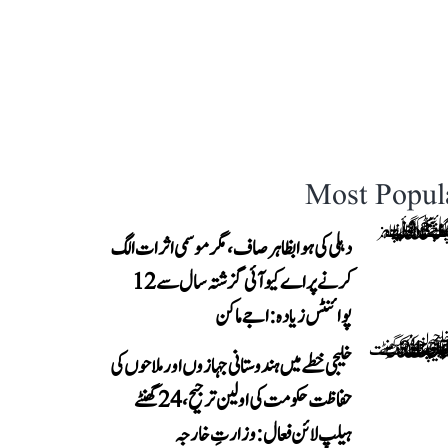
Most Popul
دہلی کی ہوا بظاہر صاف، مگر موسمی اثرات الگ
کرنے پر اے کیو آئی گزشتہ سال سے 12
پوائنٹس زیادہ: اجے ماکن
خلیجی خطے میں ہندوستانی جہازوں اور ملاحوں کی
حفاظت حکومت کی اولین ترجیح، 24 گھنٹے
ہیلپ لائن فعال: وزارتِ خارجہ