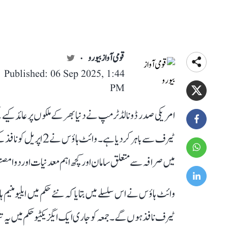
قومی آواز بیورو
Published: 06 Sep 2025, 1:44
PM
امریکی صدر ڈونالڈ ٹرمپ نے دنیا بھر کے ملکوں پر عائد کیے 
ٹیرف سے باہر کر دیا ہ
میں صرافہ سے متعلق سامان اور کچھ اہم معدنیات اور دوا مصن
وائٹ ہاؤس نے اس سلسلے میں بتایا کہ نئے حکم میں ایلیومنیم
ٹیرف نافذ ہوں گے۔ جمعہ کو جاری ایک ایگزیکٹیو حکم میں یہ تب