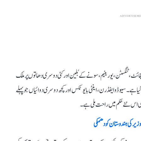
ADVERTISEM
ٹ، ٹنگسٹن، یورینیم، سونے کے بُلین اور کئی دوسری دھاتوں پر ملک
یا گیا ہے۔ سیوڈو ایفڈرن، اینٹی بایوٹکس اور کچھ دوسری دوائیاں جو پہلے
ی اس نئے حکم میں راحت ملی ہے۔
وزیر کی ہندوستان کو دھمکی