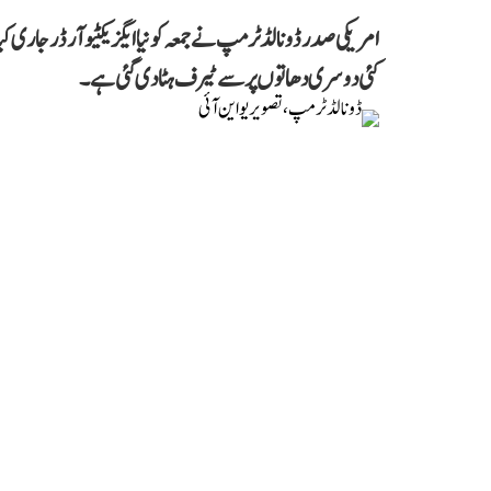
امریکی صدر ڈونالڈ ٹرمپ نے جمعہ کو نیا ایگزیکٹیو آرڈر جار
کئی دوسری دھاتوں پر سے ٹیرف ہٹا دی گئی ہے۔