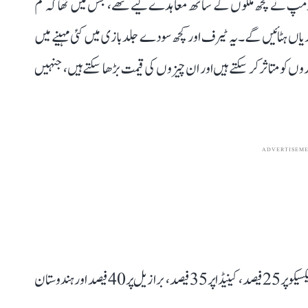
 ٹرمپ نے کچھ ملکوں کے ساتھ معاہدے کیے تھے، جس میں تھا کہ کم
بندیاں ہٹائیں گے۔ یہ ٹیرف اور کچھ سودے جلدبازی میں کئی مہینے میں
و متاثر کر سکتے ہیں اور ان چیزوں کی قیمت بڑھا سکتے ہیں، جنہیں
ADVERTISEM
واضح رہے کہ ٹرمپ انتظامیہ نے چین پر 20 فیصد ٹیرف، میکسیکو پر 25 فیصد، کینیڈا پر 35 فیصد، برازیل پر 40 فیصد اور ہندوستان