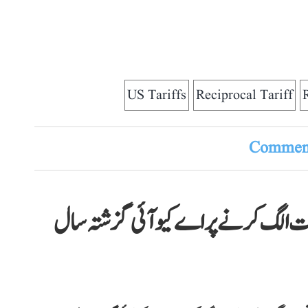
US Tariffs
Reciprocal Tariff
Comment
رات الگ کرنے پر اے کیو آئی گزشتہ سال