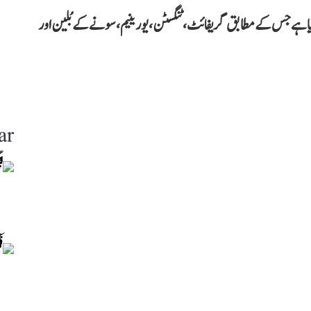
ی کیا ہے جس کے مطابق گریفائٹ، ٹنگسٹن، یورینیم، سونے کے بُلین اور
ar