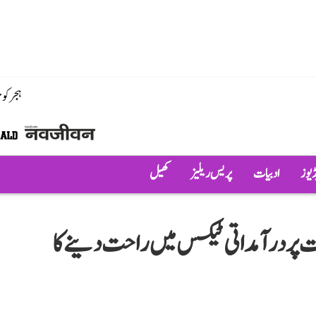
ہجر کو
ڈیوز
ادبیات
پریس ریلیز
کھیل
 پر درآمداتی ٹیکس میں راحت دینے کا