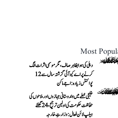
Most Popul
دہلی کی ہوا بظاہر صاف، مگر موسمی اثرات الگ
کرنے پر اے کیو آئی گزشتہ سال سے 12
پوائنٹس زیادہ: اجے ماکن
خلیجی خطے میں ہندوستانی جہازوں اور ملاحوں کی
حفاظت حکومت کی اولین ترجیح، 24 گھنٹے
ہیلپ لائن فعال: وزارتِ خارجہ