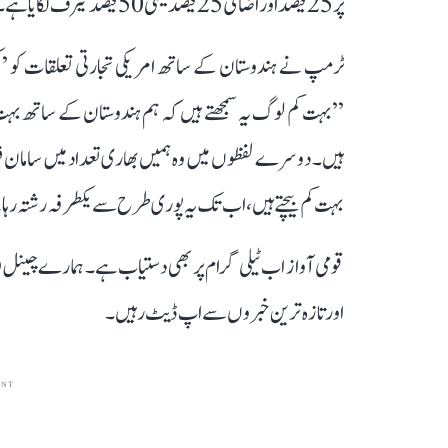
پر 25 فیصد اور اضافی 25 فیصد یعنی 50 فیصد ٹیرف لگایا ہے۔
ٹرمپ نے ہندوستان کے ساتھ امریکی تجارتی تعلقات کو ’یک
’’بہت کم لوگ یہ سمجھتے ہیں کہ ہم ہندوستان کے ساتھ ب
ہیں۔ دوسرے لفظوں میں وہ ہمیں بھاری تعداد میں سامان 
بہت کم بیچتے ہیں، اب تک یہ پوری طرح سے یکطرفہ رشتہ رہا ہے
قومی آواز اب ٹیلی گرام پر بھی دستیاب ہے۔ ہمارے چینل 
اور تازہ ترین خبروں سے اپ ڈیٹ رہیں۔
ENT