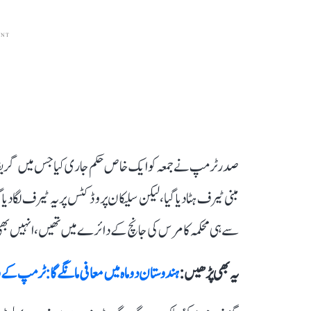
ENT
صدر ٹرمپ نے جمعہ کو ایک خاص حکم جاری کیا جس میں گریفائ
مبنی ٹیرف ہٹا دیا گیا، لیکن سلیکان پروڈکٹس پر یہ ٹیرف لگا د
سے ہی محکمہ کامرس کی جانچ کے دائرے میں تھیں، انہیں بھ
یہ بھی پڑھیں :
ہندوستان دو ماہ میں معافی مانگے گا: ٹرمپ کے 