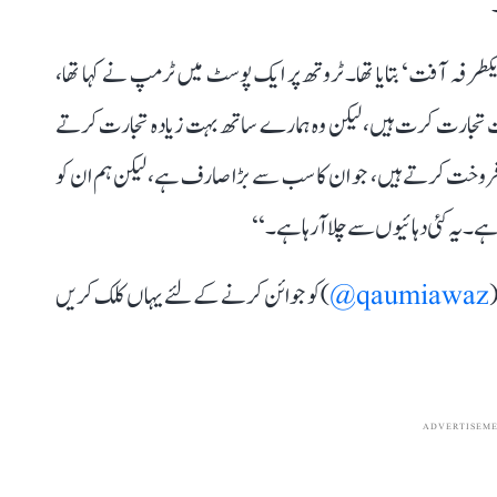
طرفہ آفت‘ بتایا تھا۔ ٹروتھ پر ایک پوسٹ میں ٹرمپ نے کہا تھا،
ہت تجارت کرت ہیں، لیکن وہ ہمارے ساتھ بہت زیادہ تجارت کرتے
فروخت کرتے ہیں، جو ان کا سب سے بڑا صارف ہے، لیکن ہم ان کو
۔ یہ کئی دہائیوں سے چلا آ رہا ہے۔‘‘
(
qaumiawaz@
) کو جوائن کرنے کے لئے یہاں کلک کریں
ADVERTISEM