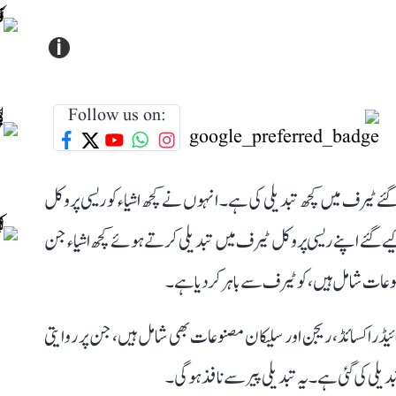
i
Follow us on:
گئے ٹیرف میں کچھ تبدیلی کی ہے۔ انہوں نے کچھ اشیاء کو ریسی پروکل
ے۔ وائٹ ہاؤس نے 2 اپریل کو نافذ کیے گئے اپنے ریسی پروکل ٹیرف میں تبدیلی کرتے ہوئے کچھ اشیاء جن
وعات شامل ہیں، کو ٹیرف سے باہر کر دیا ہے۔
 ہائیڈراکسائڈ، ریجن اور سلیکان مصنوعات بھی شامل ہیں، جن پر روایتی
دیلی کی گئی ہے۔ یہ تبدیلی پیر سے نافذ ہوگی۔