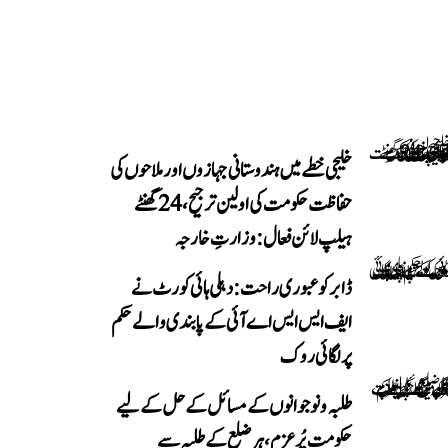
خلیجی خطے میں ہندوستانی جہازوں اور ملاحوں کی
حفاظت حکومت کی اولین ترجیح، 24 گھنٹے
ہیلپ لائن فعال: وزارتِ خارجہ
ڈابر کو عبوری راحت: دہلی ہائی کورٹ نے
ایف ایس ایس اے آئی کے پابندی والے حکم
پر لگائی روک
طلبہ و نوجوانوں کے مسائل کے حل کے لیے
حکومت پُرعزم، ہر ضلع کے طلبہ سے