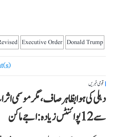
Revised
Executive Order
Donald Trump
(s)
قومی خبریں
دہلی کی ہوا بظاہر صاف، مگر موسمی اث
سے 12 پوائنٹس زیادہ: اجے ماکن