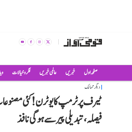
صفحہ اول
خبریں
عالمی خبریں
فکر و خیالات
وی
دیگر ممالک
ٹیرف پر ٹرمپ کا یوٹرن! کئی مصنوعات
فیصلہ، تبدیلی پیر سے ہوگی نافذ