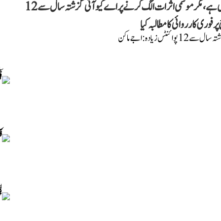
اجے ماکن نے دعویٰ کیا ہے کہ دہلی میں بظاہر ہوا صاف نظر آتی ہے، مگر موسمی اثرات الگ کرنے پر اے کیو آئی گزشتہ سال سے 12
وری کارروائی کا مطالبہ کیا