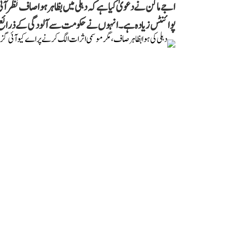
پوائنٹس زیادہ ہے۔ انہوں نے حکومت سے آلودگی کے ذرائع پر ف