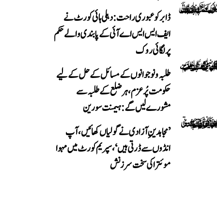
ڈابر کو عبوری راحت: دہلی ہائی کورٹ نے
ایف ایس ایس اے آئی کے پابندی والے حکم
پر لگائی روک
طلبہ و نوجوانوں کے مسائل کے حل کے لیے
حکومت پُرعزم، ہر ضلع کے طلبہ سے
مشورے لیں گے: ہیمنت سورین
’مجاہدینِ آزادی نے گولیاں کھائیں، آپ
انڈوں سے ڈرتی ہیں‘، سپریم کورٹ میں مہوا
موئترا کی سخت سرزنش