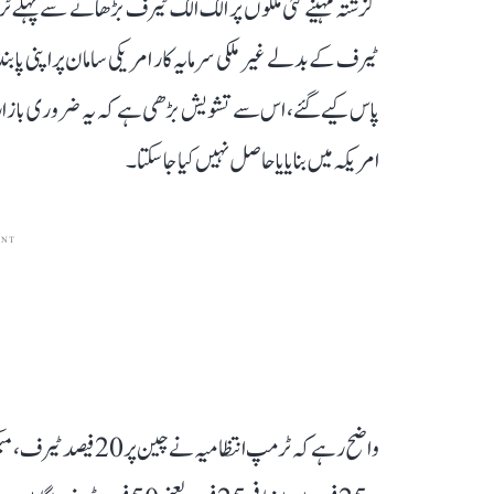
گزشتہ مہینے کئی ملکوں پر الگ الگ ٹیرف بڑھانے سے پہلے
ٹیرف کے بدلے غیر ملکی سرمایہ کار امریکی سامان پر اپنی پا
پاس کیے گئے، اس سے تشویش بڑھی ہے کہ یہ ضروری بازاروں ک
امریکہ میں بنایا یا حاصل نہیں کیا جا سکتا۔
ENT